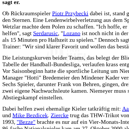
sagt er.
Ob Rückraumspieler
Piotr Przybecki
dabei ist, stand 
den Sternen. Eine Lendenwirbelverletzung aus dem S
Wetzlar machte dem Polen zu schaffen. "Ich hoffe, er
helfen", sagt
Serdarusic
, "
Lozano
ist noch nicht in de
als 15 Minuten pro Halbzeit zu spielen." Dennoch sag
Trainer: "Wir sind klarer Favorit und wollen das bestä
Die Leistungskurven beider Teams, das belegt der Bli
Tabelle der Handball-Bundesliga, verlaufen krass ent
Vor Saisonbeginn hatte die sportliche Leitung um Ni
Manager "Hotti" Bredemeier den Mindener Kader ver
Sechs Spieler, darunter Frank von Behren, gingen, dre
zwei eigene Nachwuchsleute kamen. Niemeyer muss s
Abstiegskampf einstellen.
Dabei helfen zwei ehemalige Kieler tatkräftig mit:
Aa
und
Mike Bezdicek
.
Ziercke
trug das THW-Trikot von
1993,
"Bezze"
brachte es nur auf ein Vier-Monats-Int
86-fache Nationalspieler kam am 27. Oktober 2000 al