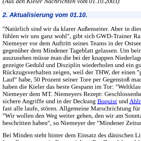
(Aus den Kieler Nachrichten vom 01.10.2003)
2. Aktualisierung vom 01.10.
"Natürlich sind wir da klarer Außenseiter. Aber in die
fühlen wir uns ganz wohl", gibt sich GWD-Trainer Ra
Niemeyer vor dem Auftritt seines Teams in der Ostsee
gegenüber dem Mindener Tageblatt gelassen. Um be
auszusehen müsse man die bei der knappen Niederlag
gezeigte Geduld und Disziplin wiederholen und ein gu
Rückzugsverhalten zeigen, weil der THW, der einen 
Lauf" habe, 50 Prozent seiner Tore per Gegenstoß ma
haben die Kieler das beste Gespann im Tor: "Weltklas
Niemeyer dem MT. Niemeyers Rezept: Geschlossenhei
sichere Angriffe und in der Deckung
Boquist
und
Ahl
fast alle laufe, stören. Allgemeine Marschrichtung fü
"Wir wollen den Weg weiter gehen, den wir am Sonnt
beschritten haben", so Niemeyer der "Mindener Zeitu
Bei Minden steht hinter dem Einsatz des dänischen L