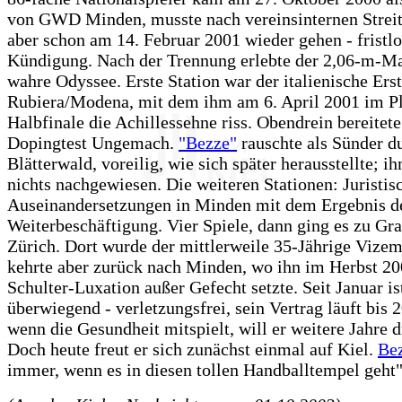
von GWD Minden, musste nach vereinsinternen Streit
aber schon am 14. Februar 2001 wieder gehen - fristl
Kündigung. Nach der Trennung erlebte der 2,06-m-M
wahre Odyssee. Erste Station war der italienische Erst
Rubiera/Modena, mit dem ihm am 6. April 2001 im P
Halbfinale die Achillessehne riss. Obendrein bereitete
Dopingtest Ungemach.
"Bezze"
rauschte als Sünder d
Blätterwald, voreilig, wie sich später herausstellte; 
nichts nachgewiesen. Die weiteren Stationen: Juristis
Auseinandersetzungen in Minden mit dem Ergebnis d
Weiterbeschäftigung. Vier Spiele, dann ging es zu Gr
Zürich. Dort wurde der mittlerweile 35-Jährige Vizem
kehrte aber zurück nach Minden, wo ihn im Herbst 20
Schulter-Luxation außer Gefecht setzte. Seit Januar ist
überwiegend - verletzungsfrei, sein Vertrag läuft bis 
wenn die Gesundheit mitspielt, will er weitere Jahre 
Doch heute freut er sich zunächst einmal auf Kiel.
Be
immer, wenn es in diesen tollen Handballtempel geht"