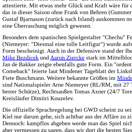
attestierte. Mit etwas mehr Glück und Kraft wäre für
das in dieser Saison ohne Frank von Behren (Gummer
Gustaf Bjarnason (zurück nach Island) auskommen mu
eine Überraschung möglich gewesen.
Besonders dem spanischen Spielgestalter "Chechu" F
(Niemeyer: "Diesmal eine tolle Leitfigur") wurde auf
Form bescheinigt. Auch in der Defensive stand der Ib
Mike Bezdicek
und
Aaron Ziercke
stark im Mittelbloc
Jan de Bakker zeigte ebenfalls gute Form. Ein "ordent
Comeback" feierte laut Mindener Tageblatt der Links
Fiete Buschmann. Weitere bekannte Größen im
Minde
sind Nationalspieler Arne Niemeyer (RL/RM, mit 27 
bester Schütze), Rechtsaußen Tomas Axner (24/7 Tore
Kreisläufer Dimitri Kouzelev.
Die offizielle Sprachregelung bei GWD scheint zu sein
Kiel nur darum gehe, sich achtbar aus der Affäre zu z
Dennoch: kampflos abgeben werde man das Spiel nich
aber vermessen zu sagen, dass wir dort die besten Si