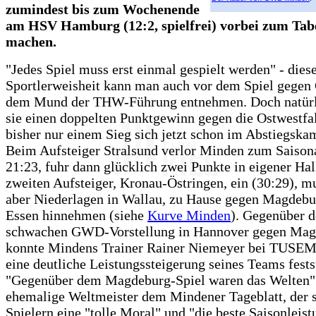
zumindest bis zum Wochenende
am HSV Hamburg (12:2, spielfrei) vorbei zum Tab
machen.
"Jedes Spiel muss erst einmal gespielt werden" - dies
Sportlerweisheit kann man auch vor dem Spiel gege
dem Mund der THW-Führung entnehmen. Doch natürli
sie einen doppelten Punktgewinn gegen die Ostwestfal
bisher nur einem Sieg sich jetzt schon im Abstiegska
Beim Aufsteiger Stralsund verlor Minden zum Saison
21:23, fuhr dann glücklich zwei Punkte in eigener Ha
zweiten Aufsteiger, Kronau-Östringen, ein (30:29), m
aber Niederlagen in Wallau, zu Hause gegen Magdebu
Essen hinnehmen (siehe
Kurve Minden
). Gegenüber d
schwachen GWD-Vorstellung in Hannover gegen Mag
konnte Mindens Trainer Rainer Niemeyer bei TUSE
eine deutliche Leistungssteigerung seines Teams fests
"Gegenüber dem Magdeburg-Spiel waren das Welten" 
ehemalige Weltmeister dem Mindener Tageblatt, der 
Spielern eine "tolle Moral" und "die beste Saisonleist