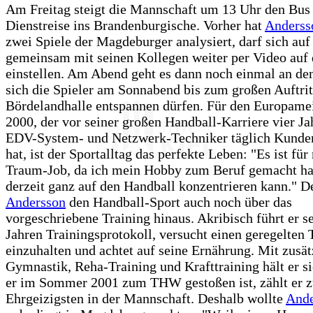
Am Freitag steigt die Mannschaft um 13 Uhr den Bus 
Dienstreise ins Brandenburgische. Vorher hat
Anderss
zwei Spiele der Magdeburger analysiert, darf sich auf
gemeinsam mit seinen Kollegen weiter per Video auf
einstellen. Am Abend geht es dann noch einmal an den
sich die Spieler am Sonnabend bis zum großen Auftritt
Bördelandhalle entspannen dürfen. Für den Europamei
2000, der vor seiner großen Handball-Karriere vier Ja
EDV-System- und Netzwerk-Techniker täglich Kunde
hat, ist der Sportalltag das perfekte Leben: "Es ist für
Traum-Job, da ich mein Hobby zum Beruf gemacht h
derzeit ganz auf den Handball konzentrieren kann." D
Andersson
den Handball-Sport auch noch über das
vorgeschriebene Training hinaus. Akribisch führt er se
Jahren Trainingsprotokoll, versucht einen geregelten 
einzuhalten und achtet auf seine Ernährung. Mit zusät
Gymnastik, Reha-Training und Krafttraining hält er sic
er im Sommer 2001 zum THW gestoßen ist, zählt er z
Ehrgeizigsten in der Mannschaft. Deshalb wollte
Ande