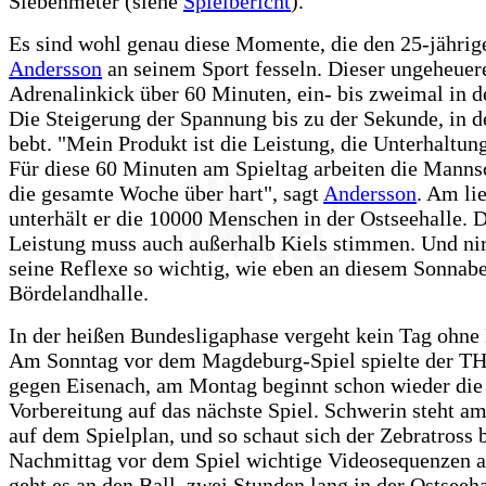
Siebenmeter (siehe
Spielbericht
).
Es sind wohl genau diese Momente, die den 25-jährig
Andersson
an seinem Sport fesseln. Dieser ungeheuer
Adrenalinkick über 60 Minuten, ein- bis zweimal in 
Die Steigerung der Spannung bis zu der Sekunde, in d
bebt. "Mein Produkt ist die Leistung, die Unterhaltun
Für diese 60 Minuten am Spieltag arbeiten die Manns
die gesamte Woche über hart", sagt
Andersson
. Am li
unterhält er die 10000 Menschen in der Ostseehalle. 
Leistung muss auch außerhalb Kiels stimmen. Und ni
seine Reflexe so wichtig, wie eben an diesem Sonnabe
Bördelandhalle.
In der heißen Bundesligaphase vergeht kein Tag ohne
Am Sonntag vor dem Magdeburg-Spiel spielte der T
gegen Eisenach, am Montag beginnt schon wieder die
Vorbereitung auf das nächste Spiel. Schwerin steht a
auf dem Spielplan, und so schaut sich der Zebratross 
Nachmittag vor dem Spiel wichtige Videosequenzen 
geht es an den Ball, zwei Stunden lang in der Ostseeh