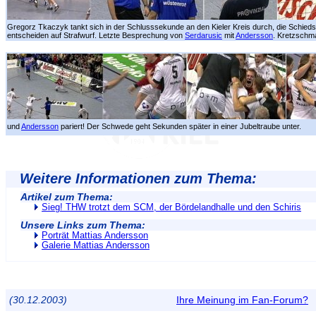
Gregorz Tkaczyk tankt sich in der Schlusssekunde an den Kieler Kreis durch, die Schieds
entscheiden auf Strafwurf. Letzte Besprechung von
Serdarusic
mit
Andersson
. Kretzschmar
und
Andersson
pariert! Der Schwede geht Sekunden später in einer Jubeltraube unter.
Weitere Informationen zum Thema:
Artikel zum Thema:
Sieg! THW trotzt dem SCM, der Bördelandhalle und den Schiris
Unsere Links zum Thema:
Porträt Mattias Andersson
Galerie Mattias Andersson
(30.12.2003)
Ihre Meinung im Fan-Forum?