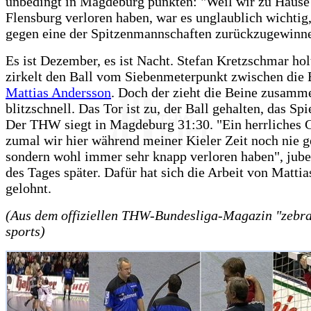
unbedingt in Magdeburg punkten: "Weil wir zu Hause
Flensburg verloren haben, war es unglaublich wichtig
gegen eine der Spitzenmannschaften zurückzugewinn
Es ist Dezember, es ist Nacht. Stefan Kretzschmar hol
zirkelt den Ball vom Siebenmeterpunkt zwischen die 
Mattias Andersson
. Doch der zieht die Beine zusamm
blitzschnell. Das Tor ist zu, der Ball gehalten, das Spie
Der THW siegt in Magdeburg 31:30. "Ein herrliches 
zumal wir hier während meiner Kieler Zeit noch nie 
sondern wohl immer sehr knapp verloren haben", jube
des Tages später. Dafür hat sich die Arbeit von Matti
gelohnt.
(Aus dem offiziellen THW-Bundesliga-Magazin "zebra"
sports)