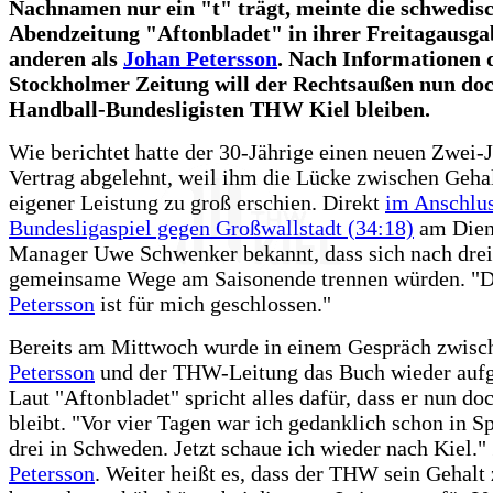
Nachnamen nur ein "t" trägt, meinte die schwedis
Abendzeitung "Aftonbladet" in ihrer Freitagausga
anderen als
Johan Petersson
. Nach Informationen 
Stockholmer Zeitung will der Rechtsaußen nun do
Handball-Bundesligisten THW Kiel bleiben.
Wie berichtet hatte der 30-Jährige einen neuen Zwei-
Vertrag abgelehnt, weil ihm die Lücke zwischen Geha
eigener Leistung zu groß erschien. Direkt
im Anschlus
Bundesligaspiel gegen Großwallstadt (34:18)
am Dien
Manager Uwe Schwenker bekannt, dass sich nach drei
gemeinsame Wege am Saisonende trennen würden. "D
Petersson
ist für mich geschlossen."
Bereits am Mittwoch wurde in einem Gespräch zwisc
Petersson
und der THW-Leitung das Buch wieder aufg
Laut "Aftonbladet" spricht alles dafür, dass er nun doc
bleibt. "Vor vier Tagen war ich gedanklich schon in S
drei in Schweden. Jetzt schaue ich wieder nach Kiel." 
Petersson
. Weiter heißt es, dass der THW sein Gehalt