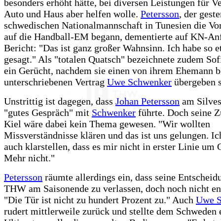
besonders erhöht hätte, bei diversen Leistungen für V
Auto und Haus aber helfen wolle.
Petersson
, der gest
schwedischen Nationalmannschaft in Tunesien die Vo
auf die Handball-EM begann, dementierte auf KN-An
Bericht: "Das ist ganz großer Wahnsinn. Ich habe so e
gesagt." Als "totalen Quatsch" bezeichnete zudem Sof
ein Gerücht, nachdem sie einen von ihrem Ehemann b
unterschriebenen Vertrag
Uwe Schwenker
übergeben s
Unstrittig ist dagegen, dass
Johan Petersson
am Silves
"gutes Gespräch" mit
Schwenker
führte. Doch seine Z
Kiel wäre dabei kein Thema gewesen. "Wir wollten
Missverständnisse klären und das ist uns gelungen. Ic
auch klarstellen, dass es mir nicht in erster Linie um 
Mehr nicht."
Petersson
räumte allerdings ein, dass seine Entscheid
THW am Saisonende zu verlassen, doch noch nicht end
"Die Tür ist nicht zu hundert Prozent zu." Auch
Uwe S
rudert mittlerweile zurück und stellte dem Schweden 