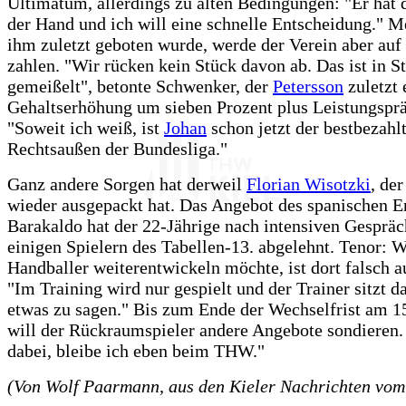
Ultimatum, allerdings zu alten Bedingungen: "Er hat d
der Hand und ich will eine schnelle Entscheidung." M
ihm zuletzt geboten wurde, werde der Verein aber auf 
zahlen. "Wir rücken kein Stück davon ab. Das ist in S
gemeißelt", betonte Schwenker, der
Petersson
zuletzt 
Gehaltserhöhung um sieben Prozent plus Leistungspr
"Soweit ich weiß, ist
Johan
schon jetzt der bestbezahl
Rechtsaußen der Bundesliga."
Ganz andere Sorgen hat derweil
Florian Wisotzki
, de
wieder ausgepackt hat. Das Angebot des spanischen Er
Barakaldo hat der 22-Jährige nach intensiven Gesprä
einigen Spielern des Tabellen-13. abgelehnt. Tenor: W
Handballer weiterentwickeln möchte, ist dort falsch 
"Im Training wird nur gespielt und der Trainer sitzt 
etwas zu sagen." Bis zum Ende der Wechselfrist am 1
will der Rückraumspieler andere Angebote sondieren. 
dabei, bleibe ich eben beim THW."
(Von Wolf Paarmann, aus den Kieler Nachrichten vom