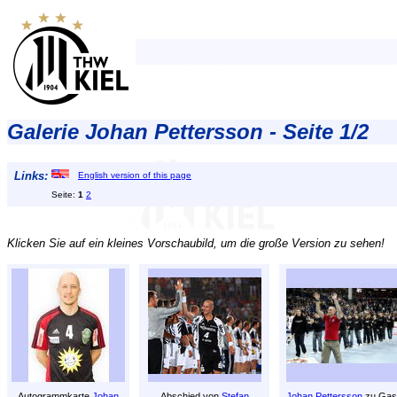
Galerie Johan Pettersson - Seite 1/2
Links:
English version of this page
Seite:
1
2
Klicken Sie auf ein kleines Vorschaubild, um die große Version zu sehen!
Autogrammkarte
Johan
Abschied von
Stefan
Johan Pettersson
zu Gas