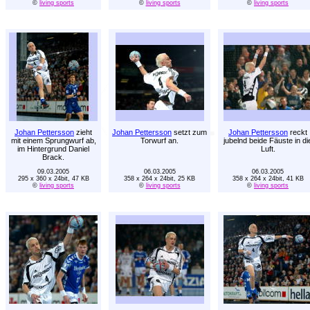
©
living sports
©
living sports
©
living sports
Johan Pettersson
zieht
Johan Pettersson
setzt zum
Johan Pettersson
reckt
mit einem Sprungwurf ab,
Torwurf an.
jubelnd beide Fäuste in di
im Hintergrund Daniel
Luft.
Brack.
09.03.2005
06.03.2005
06.03.2005
295 x 360 x 24bit, 47 KB
358 x 264 x 24bit, 25 KB
358 x 264 x 24bit, 41 KB
©
living sports
©
living sports
©
living sports