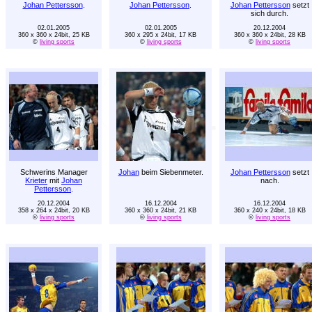
Johan Pettersson
.
Johan Pettersson
.
Johan Pettersson
setzt
sich durch.
02.01.2005
02.01.2005
20.12.2004
360 x 360 x 24bit, 25 KB
360 x 295 x 24bit, 17 KB
360 x 360 x 24bit, 28 KB
©
living sports
©
living sports
©
living sports
Schwerins Manager
Johan
beim Siebenmeter.
Johan Pettersson
setzt
Krieter
mit
Johan
nach.
Pettersson
.
20.12.2004
16.12.2004
16.12.2004
358 x 264 x 24bit, 20 KB
360 x 360 x 24bit, 21 KB
360 x 240 x 24bit, 18 KB
©
living sports
©
living sports
©
living sports