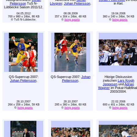
Pettersson
TuS N-
Lövgren
:
Johan Pettersson
.
in Kiel.
Lübbecke Saison 2011/12.
04.05.2012
08.08.2009
19.04.2008
700 x 980 x 24bit, 86 KB
357 x 304 x 24bit, 48 KB
360 x 240 x 24bit, 54 KB
© TuS N-Lübbecke.
©
living sports
©
living sports
QS-Supercup 2007:
QS-Supercup 2007:
Johan
Hitzige Diskussion
Johan Pettersson
.
Pettersson
.
zwischen
Lars Krogh
Jeppesen
und
Adrian
Wagner
im Pokal-Halbfina
2003/2004.
28.10.2007
28.10.2007
22.02.2006
264 x 358 x 24bit, 59 KB
295 x 360 x 24bit, 60 KB
600 x 401 x 24bit, 62 KB
©
living sports
©
living sports
©
living sports