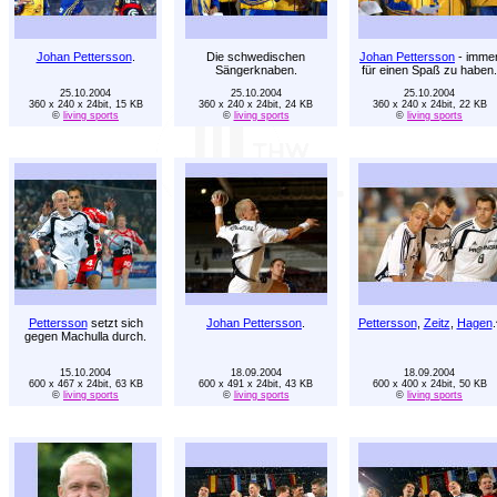
Johan Pettersson
.
Die schwedischen
Johan Pettersson
- imme
Sängerknaben.
für einen Spaß zu haben.
25.10.2004
25.10.2004
25.10.2004
360 x 240 x 24bit, 15 KB
360 x 240 x 24bit, 24 KB
360 x 240 x 24bit, 22 KB
©
living sports
©
living sports
©
living sports
Pettersson
setzt sich
Johan Pettersson
.
Pettersson
,
Zeitz
,
Hagen
.
gegen Machulla durch.
15.10.2004
18.09.2004
18.09.2004
600 x 467 x 24bit, 63 KB
600 x 491 x 24bit, 43 KB
600 x 400 x 24bit, 50 KB
©
living sports
©
living sports
©
living sports