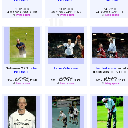
15.07.2003
14.07.2003
14.07.2003
400 x 585 x 24bit, 41 KB
360 x 240 x 24bit, 13 KB
240 x 360 x 24bit, 19 KB
©
living sports
©
living sports
©
living sports
Golfturnier 2003:
Johan
Johan Pettersson
.
Johan Pettersson
erzielt
Pettersson
.
gegen Willstätt 14/4 Tore.
14.07.2003
12.02.2003
22.12.2002
240 x 360 x 24bit, 12 KB
360 x 240 x 24bit, 13 KB
600 x 400 x 24bit, 39 KB
©
living sports
©
living sports
©
living sports