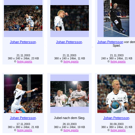
Johan Pettersson
.
Johan Pettersson
.
Johan Pettersson
vor de
Spiel.
21.11.2003
21.11.2003
21.11.2003
360 x 240 x 24bit, 23 KB
360 x 240 x 24bit, 11 KB
240 x 360 x 24bit, 21 KB
©
living sports
©
living sports
©
living sports
Johan Pettersson
.
Jubel nach dem Sieg.
Johan Pettersson
.
17.11.2003
26.10.2003
30.09.2003
360 x 360 x 24bit, 21 KB
360 x 240 x 24bit, 19 KB
360 x 360 x 24bit, 21 KB
©
living sports
©
living sports
©
living sports