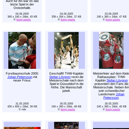
Auch für ihn war es das
letzte Spiel in der
Ostseehalle.
04.06.2005
04.06.2005
03.06.2005
360 x 240 x 24bit, 45 KB
358 x 264 x 24bit, 37 KB
240 x 360 x 24bit, 47 KB
©
living sports
©
living sports
©
living sports
Forstbaumschule 2005:
Geschafft! THW-Kapitän
Meisterfeier auf dem Kiele
Johan Pettersson
mit
Stefan Lövgren
reckt die
Rathausplatz: THW-
neuer Frisur.
Meisterschale nach dem
Kapitän
Stefan Lövgren
Spiel in Düsseldorf in die
präsentiert den Fans die
Höhe. Die Mannschaft
Meisterschale. Neben ih
jubelt.
sein schwedischer
Landsmann
Johan
Pettersson
.
31.05.2005
30.05.2005
30.05.2005
450 x 600 x 24bit, 56 KB
240 x 360 x 24bit, 48 KB
240 x 360 x 24bit, 40 KB
© robi
©
living sports
©
living sports