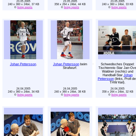
23.05.2005
23.05.2005
23.05.2005
240 x 360 x 24bit, 37 KB
358 x 264 x 24bit, 44 KB
240 x 360 x 24bit, 33 KB
©
living sports
©
living sports
©
living sports
Johan Pettersson
.
Johan Pettersson
beim
Schwedisches Doppel:
Strafwurf.
Tischtennis-Star Jan-Ov
Waldner (rechts) und
Handball-Star
Johan
Pettersson
(links, Profi de
THW Kiel).
24.04.2005
24.04.2005
24.04.2005
240 x 360 x 24bit, 34 KB
240 x 360 x 24bit, 38 KB
358 x 264 x 24bit, 32 KB
©
living sports
©
living sports
©
living sports