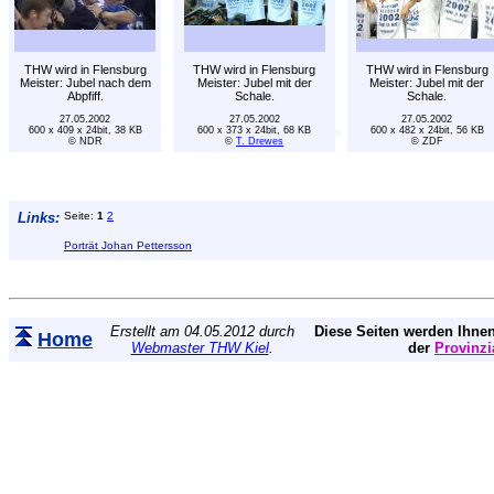
THW wird in Flensburg
THW wird in Flensburg
THW wird in Flensburg
Meister: Jubel nach dem
Meister: Jubel mit der
Meister: Jubel mit der
Abpfiff.
Schale.
Schale.
27.05.2002
27.05.2002
27.05.2002
600 x 409 x 24bit, 38 KB
600 x 373 x 24bit, 68 KB
600 x 482 x 24bit, 56 KB
© NDR
©
T. Drewes
© ZDF
Links:
Seite:
1
2
Porträt Johan Pettersson
Erstellt am 04.05.2012 durch
Diese Seiten werden Ihnen
Home
Webmaster THW Kiel
.
der
Provinzi