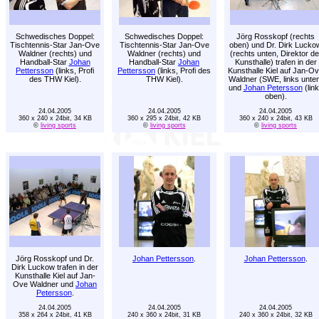
Schwedisches Doppel:
Schwedisches Doppel:
Jörg Rosskopf (rechts
Tischtennis-Star Jan-Ove
Tischtennis-Star Jan-Ove
oben) und Dr. Dirk Lucko
Waldner (rechts) und
Waldner (rechts) und
(rechts unten, Direktor de
Handball-Star
Johan
Handball-Star
Johan
Kunsthalle) trafen in der
Pettersson
(links, Profi
Pettersson
(links, Profi des
Kunsthalle Kiel auf Jan-O
des THW Kiel).
THW Kiel).
Waldner (SWE, links unte
und
Johan Petersson
(lin
oben).
24.04.2005
24.04.2005
24.04.2005
360 x 240 x 24bit, 34 KB
360 x 295 x 24bit, 42 KB
360 x 240 x 24bit, 43 KB
©
living sports
©
living sports
©
living sports
Jörg Rosskopf und Dr.
Johan Pettersson
.
Johan Pettersson
.
Dirk Luckow trafen in der
Kunsthalle Kiel auf Jan-
Ove Waldner und
Johan
Petersson
.
24.04.2005
24.04.2005
24.04.2005
358 x 264 x 24bit, 41 KB
240 x 360 x 24bit, 31 KB
240 x 360 x 24bit, 32 KB