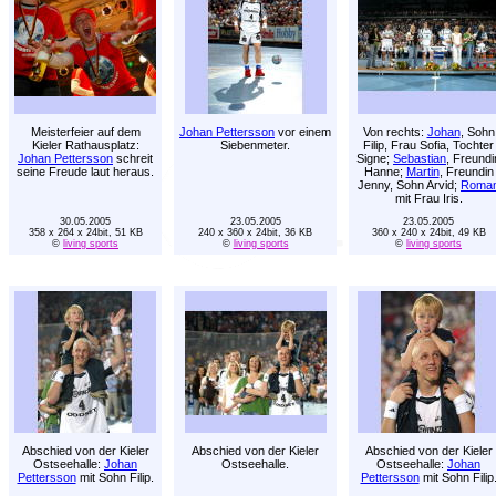
Meisterfeier auf dem
Johan Pettersson
vor einem
Von rechts:
Johan
, Sohn
Kieler Rathausplatz:
Siebenmeter.
Filip, Frau Sofia, Tochter
Johan Pettersson
schreit
Signe;
Sebastian
, Freundi
seine Freude laut heraus.
Hanne;
Martin
, Freundin
Jenny, Sohn Arvid;
Roma
mit Frau Iris.
30.05.2005
23.05.2005
23.05.2005
358 x 264 x 24bit, 51 KB
240 x 360 x 24bit, 36 KB
360 x 240 x 24bit, 49 KB
©
living sports
©
living sports
©
living sports
Abschied von der Kieler
Abschied von der Kieler
Abschied von der Kieler
Ostseehalle:
Johan
Ostseehalle.
Ostseehalle:
Johan
Pettersson
mit Sohn Filip.
Pettersson
mit Sohn Filip