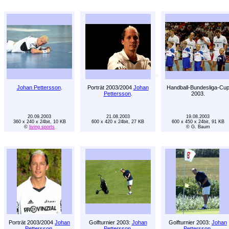
Johan Pettersson
.
Porträt 2003/2004
Johan
Handball-Bundesliga-Cu
Pettersson
.
2003.
20.09.2003
21.08.2003
19.08.2003
360 x 240 x 24bit, 10 KB
600 x 420 x 24bit, 27 KB
600 x 450 x 24bit, 91 KB
©
living sports
© G. Baum
Porträt 2003/2004
Johan
Golfturnier 2003:
Johan
Golfturnier 2003:
Johan
Pettersson
.
Pettersson
.
Pettersson
.