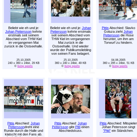
Beliebt wie eh und je:
Beliebt wie eh und je:
Johan
Pittis
Abschied: Slavko
Johan Pettersson
kehrte
Pettersson
kehrte erstmals
Goluza zieht
Johan
erstmals seit seinem
seit seinem Abschied vom
Pettersson
die Hose
Abschied vom THW Kiel
THW Kiel im vergangenen
herunter, um ihm am
im vergangenen Mai
Mai zurück in die
Torwurf zu hindern.
zurück in die Ostseehalle.
Ostseehalle. Und wieder
wurde der Publikumsliebling
von seinen Fans belagert.
25.10.2005
25.10.2005
04.06.2005
240 x 360 x 24bit, 29 KB
360 x 240 x 24bit, 49 KB
360 x 295 x 24bit, 51 KB
©
living sports
©
living sports
©
living sports
Pittis
Abschied:
Johan
Pittis
Abschied:
Johan
Pittis
Abschied: Mitspieler
Pettersson
dreht eine
Pettersson
gibt
Pitti
einen
Johan Petersson singt
Runde durch die Halle und
Abschiedskuss.
"Pitti"
ein Ständchen.
klatscht mit den Fans ab.