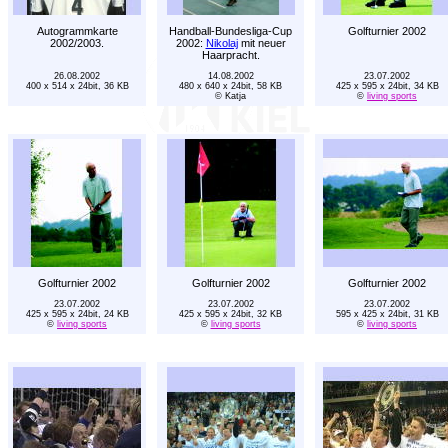
Autogrammkarte
Handball-Bundesliga-Cup
Golfturnier 2002
2002/2003.
2002:
Nikolaj
mit neuer
Haarpracht.
26.08.2002
14.08.2002
23.07.2002
400 x 514 x 24bit, 36 KB
480 x 640 x 24bit, 58 KB
425 x 595 x 24bit, 34 KB
© Katja
©
living sports
Golfturnier 2002
Golfturnier 2002
Golfturnier 2002
23.07.2002
23.07.2002
23.07.2002
425 x 595 x 24bit, 24 KB
425 x 595 x 24bit, 32 KB
595 x 425 x 24bit, 31 KB
©
living sports
©
living sports
©
living sports