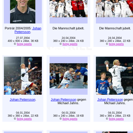
Porträt 2004/2005:
Johan
Die Mannschaft jubelt.
Die Mannschaft jubelt.
Pettersson
.
27.07.2004
24.04.2004
24.04.2004
400 x 600 x 24bit, 36 KB
360 x 240 x 24bit, 24 KB
360 x 240 x 24bit, 22 KB
©
living sports
©
living sports
©
living sports
Johan Pettersson
.
Johan Pettersson
gegen
Johan Pettersson
gegen
Michael Jahns.
Michael Jahns.
04.01.2004
04.01.2004
04.01.2004
360 x 360 x 24bit, 22 KB
360 x 240 x 24bit, 19 KB
360 x 360 x 24bit, 23 KB
©
living sports
©
living sports
©
living sports