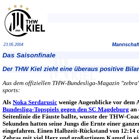
Mannschaft
23.05.2004
Das Saisonfinale
Der THW Kiel zieht eine überaus positive Bila
Aus dem offiziellen THW-Bundesliga-Magazin "zebra",
sports:
Als
Noka Serdarusic
wenige Augenblicke vor dem A
Bundesliga-Topspiels gegen den SC Magdeburg
an 
Seitenlinie die Fäuste ballte, wusste der THW-Coac
Sekunden hatten seine Jungs die Ernte einer ganze
eingefahren. Einen Halbzeit-Rückstand von 12:14 
Zebras mit viel Herz und großartigem Kampf in ein