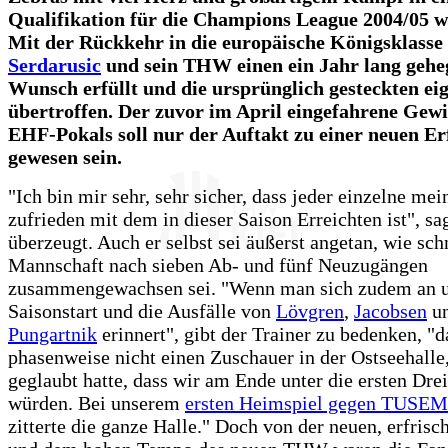
Qualifikation für die Champions League 2004/05 w
Mit der Rückkehr in die europäische Königsklasse
Serdarusic
und sein THW einen ein Jahr lang gehe
Wunsch erfüllt und die ursprünglich gesteckten ei
übertroffen. Der zuvor im April eingefahrene Gew
EHF-Pokals soll nur der Auftakt zu einer neuen Er
gewesen sein.
"Ich bin mir sehr, sehr sicher, dass jeder einzelne mei
zufrieden mit dem in dieser Saison Erreichten ist", sa
überzeugt. Auch er selbst sei äußerst angetan, wie sch
Mannschaft nach sieben Ab- und fünf Neuzugängen
zusammengewachsen sei. "Wenn man sich zudem an 
Saisonstart und die Ausfälle von
Lövgren
,
Jacobsen
u
Pungartnik
erinnert", gibt der Trainer zu bedenken, "
phasenweise nicht einen Zuschauer in der Ostseehalle,
geglaubt hatte, dass wir am Ende unter die ersten Dr
würden. Bei unserem
ersten Heimspiel gegen TUSEM
zitterte die ganze Halle." Doch von der neuen, erfrisc