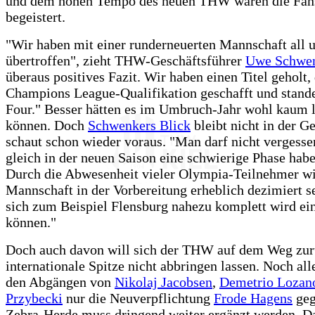
und dem hohen Tempo des neuen THW waren die Fans
begeistert.
"Wir haben mit einer runderneuerten Mannschaft all u
übertroffen", zieht THW-Geschäftsführer
Uwe Schwe
überaus positives Fazit. Wir haben einen Titel geholt, 
Champions League-Qualifikation geschafft und stand
Four." Besser hätten es im Umbruch-Jahr wohl kaum 
können. Doch
Schwenkers Blick
bleibt nicht in der G
schaut schon wieder voraus. "Man darf nicht vergesse
gleich in der neuen Saison eine schwierige Phase hab
Durch die Abwesenheit vieler Olympia-Teilnehmer wi
Mannschaft in der Vorbereitung erheblich dezimiert s
sich zum Beispiel Flensburg nahezu komplett wird ei
können."
Doch auch davon will sich der THW auf dem Weg zur
internationale Spitze nicht abbringen lassen. Noch all
den Abgängen von
Nikolaj Jacobsen
,
Demetrio Lozan
Przybecki
nur die Neuverpflichtung
Frode Hagens
geg
Zebra-Herde muss dringend weiter ergänzt werden. D