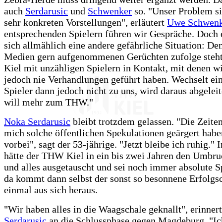
auch
Serdarusic
und
Schwenker
so. "Unser Problem si
sehr konkreten Vorstellungen", erläutert
Uwe Schwenk
entsprechenden Spielern führen wir Gespräche. Doch 
sich allmählich eine andere gefährliche Situation: De
Medien gern aufgenommenen Gerüchten zufolge ste
Kiel mit unzähligen Spielern in Kontakt, mit denen wi
jedoch nie Verhandlungen geführt haben. Wechselt ein
Spieler dann jedoch nicht zu uns, wird daraus abgeleit
will mehr zum THW."
Noka Serdarusic
bleibt trotzdem gelassen. "Die Zeiten
mich solche öffentlichen Spekulationen geärgert habe
vorbei", sagt der 53-jährige. "Jetzt bleibe ich ruhig."
hätte der THW Kiel in ein bis zwei Jahren den Umbru
und alles ausgetauscht und sei noch immer absolute S
da kommt dann selbst der sonst so besonnene Erfolgs
einmal aus sich heraus.
"Wir haben alles in die Waagschale geknallt", erinnert
Serdarusic
an die Schlussphase gegen Magdeburg. "I