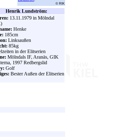
© RIK
Henrik Lundström:
ren:
13.11.1979 in Mölndal
)
zname:
Henke
e:
185cm
ion:
Linksaußen
cht:
85kg
lzeiten in der Elitserien
ne:
Mölndals IF, Aranäs, GIK
terna, 1997 Redbergslid
y:
Golf
iges:
Bester Außen der Elitserien