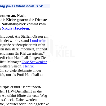
trag plus Option beim THW
Formen an. Nach
ie Kieler gestern die Dienste
e Nationalspieler kommt vom
n
Nikolaj Jacobsen
.
chnuppert. Als Staffan Olsson am
hiedet wurde, stand
Lundström
er große Außenspieler mit zehn
 ihm stark imponiert, erinnert
gendwann für Kiel zu spielen."
hwedischen Handball-Jungen Ziel
lität. Manager
Uwe Schwenker
 weitere Saison.
Henrik
n, so viele Bekannte in der
ich, um als Profi Handball zu
itspieler und "Jahrhundert-
ellen THW-Dienstfahrt an die
r Autofahrt führte der erste Weg
eits-Check. Dabei werden
nie, Schulter oder Sprunggelenke