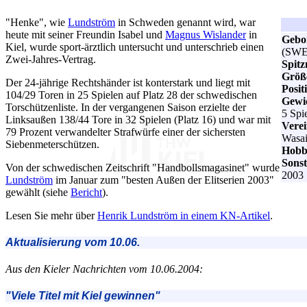
"Henke", wie
Lundström
in Schweden genannt wird, war
heute mit seiner Freundin Isabel und
Magnus Wislander
in
Gebo
Kiel, wurde sport-ärztlich untersucht und unterschrieb einen
(SWE
Zwei-Jahres-Vertrag.
Spit
Größ
Der 24-jährige Rechtshänder ist konterstark und liegt mit
Posit
104/29 Toren in 25 Spielen auf Platz 28 der schwedischen
Gewi
Torschützenliste. In der vergangenen Saison erzielte der
5 Spie
Linksaußen 138/44 Tore in 32 Spielen (Platz 16) und war mit
Verei
79 Prozent verwandelter Strafwürfe einer der sichersten
Wasai
Siebenmeterschützen.
Hobb
Sonst
Von der schwedischen Zeitschrift "Handbollsmagasinet" wurde
2003
Lundström
im Januar zum "besten Außen der Elitserien 2003"
gewählt (siehe
Bericht
).
Lesen Sie mehr über
Henrik Lundström in einem KN-Artikel
.
Aktualisierung vom 10.06.
Aus den Kieler Nachrichten vom 10.06.2004:
"Viele Titel mit Kiel gewinnen"