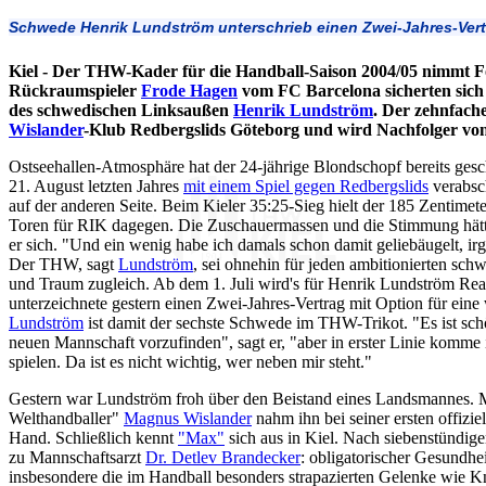
Schwede Henrik Lundström unterschrieb einen Zwei-Jahres-Ver
Kiel - Der THW-Kader für die Handball-Saison 2004/05 nimmt 
Rückraumspieler
Frode Hagen
vom FC Barcelona sicherten sich d
des schwedischen Linksaußen
Henrik Lundström
. Der zehnfach
Wislander
-Klub Redbergslids Göteborg und wird Nachfolger vo
Ostseehallen-Atmosphäre hat der 24-jährige Blondschopf bereits ges
21. August letzten Jahres
mit einem Spiel gegen Redbergslids
verabsc
auf der anderen Seite. Beim Kieler 35:25-Sieg hielt der 185 Zentimet
Toren für RIK dagegen. Die Zuschauermassen und die Stimmung hätten
er sich. "Und ein wenig habe ich damals schon damit geliebäugelt, ir
Der THW, sagt
Lundström
, sei ohnehin für jeden ambitionierten sc
und Traum zugleich. Ab dem 1. Juli wird's für Henrik Lundström Rea
unterzeichnete gestern einen Zwei-Jahres-Vertrag mit Option für eine
Lundström
ist damit der sechste Schwede im THW-Trikot. "Es ist schö
neuen Mannschaft vorzufinden", sagt er, "aber in erster Linie komme 
spielen. Da ist es nicht wichtig, wer neben mir steht."
Gestern war Lundström froh über den Beistand eines Landsmannes. M
Welthandballer"
Magnus Wislander
nahm ihn bei seiner ersten offizi
Hand. Schließlich kennt
"Max"
sich aus in Kiel. Nach siebenstündige
zu Mannschaftsarzt
Dr. Detlev Brandecker
: obligatorischer Gesundh
insbesondere die im Handball besonders strapazierten Gelenke wie K