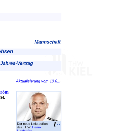
Mannschaft
obsen
-Jahres-Vertrag
Aktualisierung vom 10.6...
tröm
et.
Der neue Linksaußen
des THW:
Henrik
Lundström
.