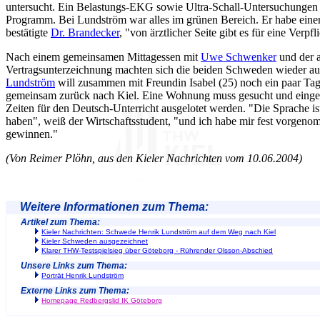
untersucht. Ein Belastungs-EKG sowie Ultra-Schall-Untersuchungen 
Programm. Bei Lundström war alles im grünen Bereich. Er habe eine
bestätigte
Dr. Brandecker
, "von ärztlicher Seite gibt es für eine Verp
Nach einem gemeinsamen Mittagessen mit
Uwe Schwenker
und der 
Vertragsunterzeichnung machten sich die beiden Schweden wieder au
Lundström
will zusammen mit Freundin Isabel (25) noch ein paar Ta
gemeinsam zurück nach Kiel. Eine Wohnung muss gesucht und einger
Zeiten für den Deutsch-Unterricht ausgelotet werden. "Die Sprache is
haben", weiß der Wirtschaftsstudent, "und ich habe mir fest vorgenom
gewinnen."
(Von Reimer Plöhn, aus den Kieler Nachrichten vom 10.06.2004)
Weitere Informationen zum Thema:
Artikel zum Thema:
Kieler Nachrichten: Schwede Henrik Lundström auf dem Weg nach Kiel
Kieler Schweden ausgezeichnet
Klarer THW-Testspielsieg über Göteborg - Rührender Olsson-Abschied
Unsere Links zum Thema:
Porträt Henrik Lundström
Externe Links zum Thema:
Homepage Redbergslid IK Göteborg