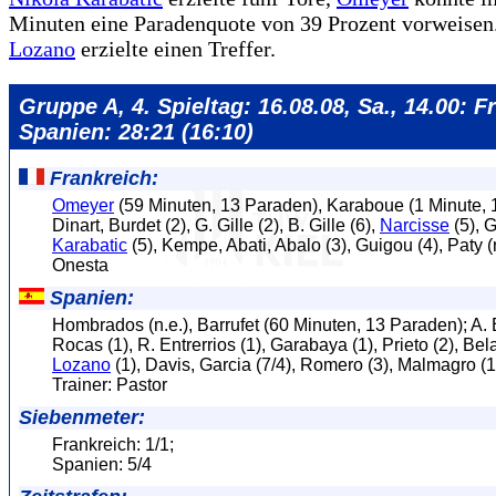
Minuten eine Paradenquote von 39 Prozent vorweisen
Lozano
erzielte einen Treffer.
Gruppe A, 4. Spieltag: 16.08.08, Sa., 14.00: F
Spanien: 28:21 (16:10)
Frankreich:
Omeyer
(59 Minuten, 13 Paraden), Karaboue (1 Minute, 
Dinart, Burdet (2), G. Gille (2), B. Gille (6),
Narcisse
(5), G
Karabatic
(5), Kempe, Abati, Abalo (3), Guigou (4), Paty (n
Onesta
Spanien:
Hombrados (n.e.), Barrufet (60 Minuten, 13 Paraden); A. E
Rocas (1), R. Entrerrios (1), Garabaya (1), Prieto (2), Bel
Lozano
(1), Davis, Garcia (7/4), Romero (3), Malmagro (1
Trainer: Pastor
Siebenmeter:
Frankreich: 1/1;
Spanien: 5/4