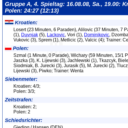
Gruppe A, 4. Spieltag: 16.08.08, Sa., 19.00: K
Polen: 24:27 (12:13)
Kroatien:
Losert (23 Minuten, 6 Paraden), Alilovic (37 Minuten, 7 P
(1),
Duvnjak
(5),
Lackovic
, Vori (1),
Dominikovic
, Dzomba 
Vukovic (3), Sprem (1), Metlicic (2), Valcic (4); Trainer: C
Polen:
Szmal (1 Minute, 0 Parade), Wichary (59 Minuten, 15/1 
Jaszka (3), K. Lijewski (3), Jachlewski (1), Tkazcyk, Biele
Siodmiak, B. Jurecki (3), Jurasik (5), M. Jurecki (2), Tlucz
Lijewski (3), Piwko; Trainer: Wenta
Siebenmeter:
Kroatien: 4/3;
Polen: 3/3;
Zeitstrafen:
Kroatien: 2;
Polen: 2
Schiedsrichter:
Gjeding / Hansen (DEN)