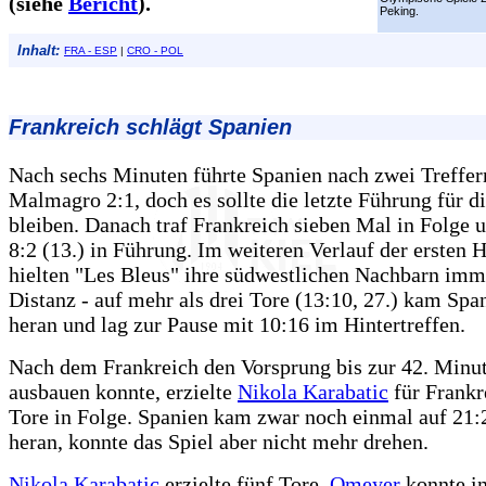
(siehe
Bericht
).
Peking.
Inhalt:
FRA - ESP
|
CRO - POL
Frankreich schlägt
Spanien
Nach sechs Minuten führte Spanien nach zwei Treffer
Malmagro 2:1, doch es sollte die letzte Führung für di
bleiben. Danach traf Frankreich sieben Mal in Folge 
8:2 (13.) in Führung. Im weiteren Verlauf der ersten H
hielten "Les Bleus" ihre südwestlichen Nachbarn imm
Distanz - auf mehr als drei Tore (13:10, 27.) kam Spa
heran und lag zur Pause mit 10:16 im Hintertreffen.
Nach dem Frankreich den Vorsprung bis zur 42. Minut
ausbauen konnte, erzielte
Nikola Karabatic
für Frankr
Tore in Folge. Spanien kam zwar noch einmal auf 21:2
heran, konnte das Spiel aber nicht mehr drehen.
Nikola Karabatic
erzielte fünf Tore,
Omeyer
konnte i