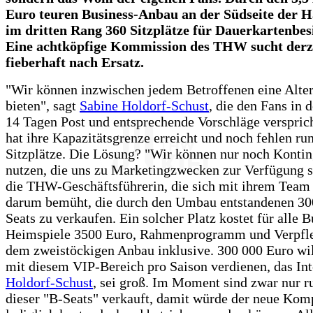
Euro teuren Business-Anbau an der Südseite der Ha
im dritten Rang 360 Sitzplätze für Dauerkartenbes
Eine achtköpfige Kommission des THW sucht derz
fieberhaft nach Ersatz.
"Wir können inzwischen jedem Betroffenen eine Alter
bieten", sagt
Sabine Holdorf-Schust
, die den Fans in 
14 Tagen Post und entsprechende Vorschläge versprich
hat ihre Kapazitätsgrenze erreicht und noch fehlen ru
Sitzplätze. Die Lösung? "Wir können nur noch Kontin
nutzen, die uns zu Marketingzwecken zur Verfügung s
die THW-Geschäftsführerin, die sich mit ihrem Team 
darum bemüht, die durch den Umbau entstandenen 30
Seats zu verkaufen. Ein solcher Platz kostet für alle 
Heimspiele 3500 Euro, Rahmenprogramm und Verpfl
dem zweistöckigen Anbau inklusive. 300 000 Euro w
mit diesem VIP-Bereich pro Saison verdienen, das Int
Holdorf-Schust
, sei groß. Im Moment sind zwar nur r
dieser "B-Seats" verkauft, damit würde der neue Kom