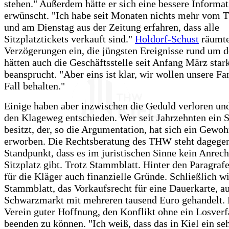
stehen." Außerdem hätte er sich eine bessere Informat
erwünscht. "Ich habe seit Monaten nichts mehr vom
und am Dienstag aus der Zeitung erfahren, dass alle
Sitzplatztickets verkauft sind."
Holdorf-Schust
räumt
Verzögerungen ein, die jüngsten Ereignisse rund um
hätten auch die Geschäftsstelle seit Anfang März star
beansprucht. "Aber eins ist klar, wir wollen unsere Fa
Fall behalten."
Einige haben aber inzwischen die Geduld verloren und
den Klageweg entschieden. Wer seit Jahrzehnten ein 
besitzt, der, so die Argumentation, hat sich ein Gewoh
erworben. Die Rechtsberatung des THW steht dagege
Standpunkt, dass es im juristischen Sinne kein Anrech
Sitzplatz gibt. Trotz Stammblatt. Hinter den Paragraf
für die Kläger auch finanzielle Gründe. Schließlich wi
Stammblatt, das Vorkaufsrecht für eine Dauerkarte, a
Schwarzmarkt mit mehreren tausend Euro gehandelt. 
Verein guter Hoffnung, den Konflikt ohne ein Losver
beenden zu können. "Ich weiß, dass das in Kiel ein se