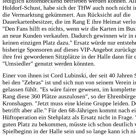
lediglich kostendeckend betrieben werden können. All
Holdorf-Schust, habe sich der THW auch noch nicht i
die Vermarktung gekümmert. Aus Rücksicht auf die
Dauerkartenbesitzer, die im Rang E ihre Heimat verlo
"Den Fans hilft es nichts, wenn wir die Karten im Bus
an neue Kunden verkaufen. Dadurch gewinnen wir in 
keinen einzigen Platz dazu." Ersatz würde nur entste
bisherige Sponsoren auf dieses VIP-Angebot zurückgr
ihre frei gewordenen Sitzplätze in der Halle dann für 
"Umsiedler" genutzt werden könnten.
Einer von ihnen ist Cord Lubinski, der seit 40 Jahre
bei den "Zebras" ist und sich nun von seinem Verein i
gelassen fühlt. "Es wäre fairer gewesen, im komplette
Rang diese 360 Plätze auszulosen", so der Ehrenbürge
Kronshagen. "Jetzt muss eine kleine Gruppe leiden.
betrifft aber alle." Für den 68-Jährigen kommt nach e
Hüftoperation ein Stehplatz als Ersatz nicht in Frage
guten Platz zu bekommen, müsste ich schon deutlich 
Spielbeginn in der Halle sein und so lange kann ich n