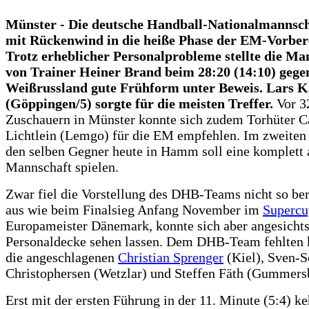
Münster - Die deutsche Handball-Nationalmannsch
mit Rückenwind in die heiße Phase der EM-Vorber
Trotz erheblicher Personalprobleme stellte die Ma
von Trainer Heiner Brand beim 28:20 (14:10) gege
Weißrussland gute Frühform unter Beweis. Lars 
(Göppingen/5) sorgte für die meisten Treffer.
Vor 3
Zuschauern in Münster konnte sich zudem Torhüter C
Lichtlein (Lemgo) für die EM empfehlen. Im zweiten
den selben Gegner heute in Hamm soll eine komplett 
Mannschaft spielen.
Zwar fiel die Vorstellung des DHB-Teams nicht so be
aus wie beim Finalsieg Anfang November im
Supercu
Europameister Dänemark, konnte sich aber angesicht
Personaldecke sehen lassen. Dem DHB-Team fehlten k
die angeschlagenen
Christian Sprenger
(Kiel), Sven-S
Christophersen (Wetzlar) und Steffen Fäth (Gummers
Erst mit der ersten Führung in der 11. Minute (5:4) ke