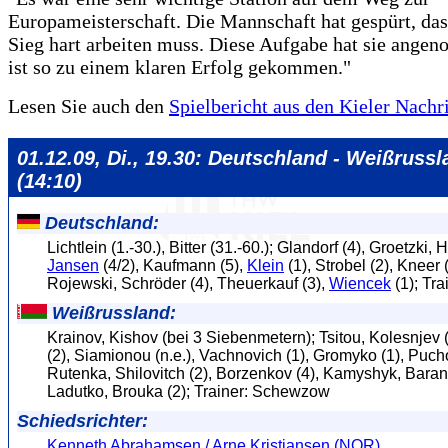
Europameisterschaft. Die Mannschaft hat gespürt, dass
Sieg hart arbeiten muss. Diese Aufgabe hat sie ang
ist so zu einem klaren Erfolg gekommen."
Lesen Sie auch den
Spielbericht aus den Kieler Nachr
01.12.09, Di., 19.30: Deutschland - Weißrussl
(14:10)
Deutschland:
Lichtlein (1.-30.), Bitter (31.-60.); Glandorf (4), Groetzki, H
Jansen
(4/2), Kaufmann (5),
Klein
(1), Strobel (2), Kneer 
Rojewski, Schröder (4), Theuerkauf (3),
Wiencek
(1); Tra
Weißrussland:
Krainov, Kishov (bei 3 Siebenmetern); Tsitou, Kolesnjev
(2), Siamionou (n.e.), Vachnovich (1), Gromyko (1), Pucho
Rutenka, Shilovitch (2), Borzenkov (4), Kamyshyk, Baran
Ladutko, Brouka (2); Trainer: Schewzow
Schiedsrichter:
Kenneth Abrahamsen / Arne Kristiansen (NOR)