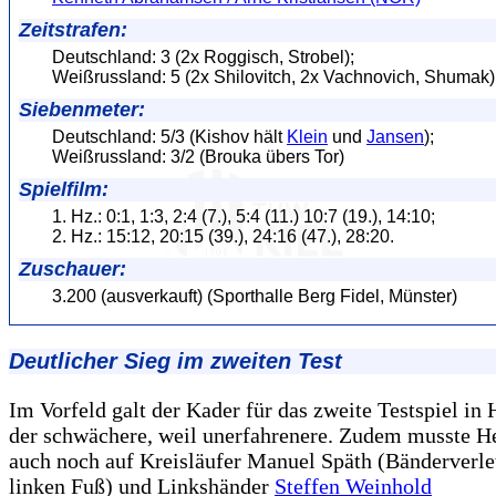
Zeitstrafen:
Deutschland: 3 (2x Roggisch, Strobel);
Weißrussland: 5 (2x Shilovitch, 2x Vachnovich, Shumak)
Siebenmeter:
Deutschland: 5/3 (Kishov hält
Klein
und
Jansen
);
Weißrussland: 3/2 (Brouka übers Tor)
Spielfilm:
1. Hz.: 0:1, 1:3, 2:4 (7.), 5:4 (11.) 10:7 (19.), 14:10;
2. Hz.: 15:12, 20:15 (39.), 24:16 (47.), 28:20.
Zuschauer:
3.200 (ausverkauft) (Sporthalle Berg Fidel, Münster)
Deutlicher Sieg im zweiten Test
Im Vorfeld galt der Kader für das zweite Testspiel i
der schwächere, weil unerfahrenere. Zudem musste H
auch noch auf Kreisläufer Manuel Späth (Bänderverl
linken Fuß) und Linkshänder
Steffen Weinhold