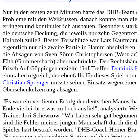
Nur in den ersten zehn Minuten hatte das DHB-Team 
Probleme mit den Weißrussen, danach konnte man di
erringen und kontinuierlich ausbauen. Besonders stark
die deutsche Deckung, die jeweils nur zehn Gegentref
Halbzeit zuließ. Bester Torschütze war Lars Kaufmann
eigentlich nur die zweite Partie in Hamm absolvieren 
die Absagen von Sven-Sören Christophersen (Wetzlar)
Fäth (Gummersbach) aber nachrückte. Der Rechtshän
Frisch Auf Göppingen erzielte fünf Treffer.
Dominik 
einmal erfolgreich, der ebenfalls für dieses Spiel nom
Christian Sprenger
musste seinen Einsatz wegen einer
Oberschenkelzerrung absagen.
"Es war ein verdienter Erfolg der deutschen Mannscha
Ende vielleicht etwas zu hoch ausfiel", analysierte W
Trainer Juri Schewzow. "Wir haben sehr gut begonnen
sind die Fehler meiner jungen Mannschaft durch die 
Spieler hart bestraft worden." DHB-Coach Heiner Bra
"Es war eine sehr wichtige Station auf dem Weg zur