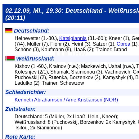
02.12.09, Mi., 19.30: Deutschland - Weißruss
(20:11)
Deutschland:
Heinevetter (1.-30.),
Katsigiannis
(31.-60.); Kneer (1), G
(7/4), Müller (7), Flohr (2), Heinl (3), Salzer (1),
Oprea
(1),
Schöne (3), Kaufmann (8), Haaß (2); Trainer: Brand
Weißrussland:
Kishov (1.-60.), Krainov (n.e.); Mazkewich, Ushal (n.e.), T
Kolesnjev (2/1), Shumak, Siamionou (3), Vachnovich, Gr
Puchovskij (2), Rutenka, Borzenkov (2), Kamyshyk (4), B
Ladutko (2); Trainer: Schewzow
Schiedsrichter:
Kenneth Abrahamsen / Arne Kristiansen (NOR)
Zeitstrafen:
Deutschland: 5 (Müller, 2x Haaß, Heinl, Kneer);
Weißrussland: 8 (Puchovskij, Borzenkov, 2x Kamyshyk,
Tsitou, 2x Siamionou)
Rote Karte: