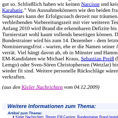
gut so. Schließlich haben wir keinen
Narcisse
und kei
Karabatic
." Von Ausnahmekönnern wie den beiden fra
Superstars kann der Erfolgscoach derzeit nur träumen.
verbleibenden Vorbereitungszeit mit vier weiteren Tes
Anfang 2010 wird Brand die erkennbaren Defizite bi
Turnierstart wohl kaum vollends beseitigen können. 
Bundestrainer wird bis zum 14. Dezember - dem letzt
Nominierungsfrist - warten, ehe er die Namen seiner
verrät. Viel hängt davon ab, ob in Münster und Hamm
EM-Kandidaten wie Michael Kraus,
Sebastian Preiß
(
Lemgo) oder Sven-Sören Christophersen (Wetzlar) bi
wieder fit sind. Weitere personelle Rückschläge wäre
verkraften.
(aus den
Kieler Nachrichten
vom 04.12.2009)
Weitere Informationen zum Thema:
Artikel zum Thema:
Kieler Nachrichten: Riesen EM-Casting: Bundestrainer Brand testet