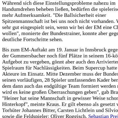
Während sich diese Einstellungsprobleme nahezu im
Handumdrehen beheben ließen, bedürfen die spieleri
mehr Aufmerksamkeit. "Die Ballsicherheit einer
Spitzenmannschaft ist bei uns noch nicht vorhanden.
sehr gut eingespielt sein, wenn wir bei der EM eine 
wollen", monierte der Bundestrainer, konnte aber ge
deutliche Fortschritte sehen.
Bis zum EM-Auftakt am 19. Januar in Innsbruck gege
der Gummersbacher noch fünf Plätze in seinem 16-kö
Aufgebot zu vergeben, gönnt aber auch den Arrivierte
Spielraum für Nachlässigkeiten. Beim Supercup hatte
Akteure im Einsatz. Mitte Dezember muss der Bundes
seinen vorläufigen, 28 Spieler umfassenden Kader be
dem dann auch das endgültige Team formiert werden
wird es keine großen Überraschungen geben", gab Bra
"Heiner hat seine Mannschaft in gewisser Weise scho
Hinterkopf", meinte Kraus. Er gilt ebenso als gesetzt 
Torhüter Johannes Bitter, Carsten Lichtlein und Silvi
sowie die Feldspieler: Oliver Roggisch,
Sebastian Pre