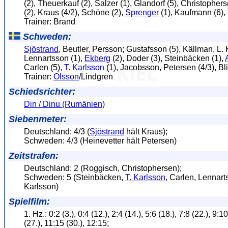
(2), Theuerkauf (2), Salzer (1), Glandorf (5), Christopher
(2), Kraus (4/2), Schöne (2),
Sprenger
(1), Kaufmann (6),
Trainer: Brand
Schweden:
Sjöstrand
, Beutler, Persson; Gustafsson (5), Källman, L. 
Lennartsson (1),
Ekberg
(2), Doder (3), Steinbäcken (1),
Carlen (5),
T. Karlsson
(1), Jacobsson, Petersen (4/3), Bli
Trainer:
Olsson
/Lindgren
Schiedsrichter:
Din / Dinu (Rumänien)
Siebenmeter:
Deutschland: 4/3 (
Sjöstrand
hält Kraus);
Schweden: 4/3 (Heinevetter hält Petersen)
Zeitstrafen:
Deutschland: 2 (Roggisch, Christophersen);
Schweden: 5 (Steinbäcken,
T. Karlsson
, Carlen, Lennar
Karlsson)
Spielfilm:
1. Hz.: 0:2 (3.), 0:4 (12.), 2:4 (14.), 5:6 (18.), 7:8 (22.), 9:1
(27.), 11:15 (30.), 12:15;