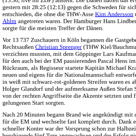
gestern mit 28:25 (12:13) gegen die Schweden für sic
entschieden, die ohne die THW-Asse
Kim Andersson
Ahlm
angetreten waren. Der Hamburger Hans Lindber
sorgte für die meisten Treffer der Dänen.
Vor 13 737 Zuschauern in Köln begannen die Gastgebe
Rechtsaußen
Christian Sprenger
(THW Kiel/Bauchmus
verzichten mussten, mit dem Göppinger Lars Kaufman
für den auch bei der EM pausierenden Pascal Hens im
Rückraum, als Regisseur startete Kapitän Michael Kra
neuen und eigens für die Nationalmannschaft entworf
in weiß mit schwarz-rot-goldenen Streifen waren es a
Holger Glandorf und der aufmerksame Außen Stefan S
von der rechten Angriffseite die Akzente setzten und f
gelungenen Start sorgten.
Nach 20 Minuten begann Brand wie angekündigt mit 
für die EM und wechselte fast komplett durch. Dank e
schneller Konter war der Vorsprung schon zur Halbzeit
beruhigende fünf Tore angewachsen und der Erfolg n