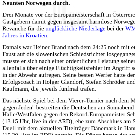
Neunten Norwegen durch.
Drei Monate vor der Europameisterschaft in Österrei
Gastgebern damit gegen insgesamt harmlose Norwege
Revanche für die
unglückliche Niederlage
bei der
WM 
Jahres in Kroatien
.
Damals war Heiner Brand nach dem 24:25 noch mit e
Faust auf die slowenischen Schiedsrichter losgegange
musste er sich nach einer ordentlichen Leistung sein
allenfalls über einige Flüchtigkeitsfehler im Angriff
in der Abwehr aufregen. Seine besten Werfer hatte der
Erfolgscoach in Holger Glandorf, Stefan Schröder un
Kaufmann, die jeweils fünfmal trafen.
Das nächste Spiel bei dem Vierer-Turnier nach dem 
gegen Jeden" bestreiten die Deutschen am Sonnabend 
Halle/Westfalen gegen den Rekord-Europameister S
(13.15 Uhr, live in der ARD), ehe zum Abschluss am 
Duell mit dem aktuellen Titelträger Dänemark in Han
(15.30, live im ZDF) ansteht. Die Dänen hatten das er