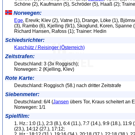
Schöne (2), Kaufmann (5), Schröder (5), Haaß (2); Traine
Norwegen:
Ege
, Erevik; Klev (2), Vatne (1), Drange, Löke (1), Björns
(3), Rambo (6), Kjelling (9/1), Skoglund, Koren, Spanne (
Richard Hansen, Rafoss (1); Trainer: Hedin
Schiedsrichter:
Kaschütz / Reisinger (Österreich)
Zeitstrafen:
Deutschland: 3 (3x Roggisch);
Norwegen: 2 (Kjelling, Klev)
Rote Karte:
Deutschland: Roggisch (58.) nach dritter Zeitstrafe
Siebenmeter:
Deutschland: 6/4 (
Jansen
übers Tor, Kraus scheitert an E
Norwegen: 1/1
Spielfilm:
1. Hz.: 1:0 (1.), 2:3 (8.), 6:4 (11.), 7:7 (14.), 9:9 (18.), 11:9
(23.), 14:12 (27.), 17:12;
2. Hz.: 18:12 (31.), 19:16 (34.), 20:18 (37.), 22:18 (38.), 22