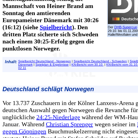
Mannschaft von Heiner Brand am
Sonntag den amtierenden
Europameister Dänemark mit 30:26
(16:12) (siehe
Spielbericht
). Den
Der
DHB-Supercup
29.10. bis 01.11.200
dritten Platz sicherte sich Schweden
Halle/Westfalen und
nach einem 30:25-Erfolg gegen die
punktlosen Norweger.
Inhalt:
Spielbericht Deutschland - Norwegen
|
Spielbericht Deutschland - Schweden
|
Spiel
Dänemark
|
Spielplan & Ergebnisse
|
KN-Bericht vom 30.10.
|
KN-Bericht vom 31.10
02.11
Deutschland schlägt Norwegen
Vor 13.737 Zuschauern in der Kölner Lanxess-Arena g
deutschen Auswahl gegen Norwegen die Revanche für
unglückliche
24:25-Niederlage
während der WM-Haup
Januar. Während
Christian Sprenger
wegen seiner im
gegen Göppingen
Bauchmuskelzerrung nicht eingeset