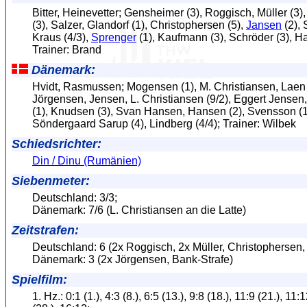
Bitter, Heinevetter; Gensheimer (3), Roggisch, Müller (3)
(3), Salzer, Glandorf (1), Christophersen (5),
Jansen
(2), 
Kraus (4/3),
Sprenger
(1), Kaufmann (3), Schröder (3), Ha
Trainer: Brand
Dänemark:
Hvidt, Rasmussen; Mogensen (1), M. Christiansen, Laen 
Jörgensen, Jensen, L. Christiansen (9/2), Eggert Jensen
(1), Knudsen (3), Svan Hansen, Hansen (2), Svensson (1
Söndergaard Sarup (4), Lindberg (4/4); Trainer: Wilbek
Schiedsrichter:
Din / Dinu (Rumänien)
Siebenmeter:
Deutschland: 3/3;
Dänemark: 7/6 (L. Christiansen an die Latte)
Zeitstrafen:
Deutschland: 6 (2x Roggisch, 2x Müller, Christophersen, 
Dänemark: 3 (2x Jörgensen, Bank-Strafe)
Spielfilm:
1. Hz.: 0:1 (1.), 4:3 (8.), 6:5 (13.), 9:8 (18.), 11:9 (21.), 11: