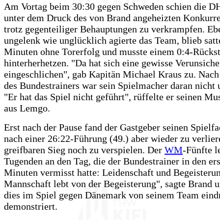
Am Vortag beim 30:30 gegen Schweden schien die 
unter dem Druck des von Brand angeheizten Konkur
trotz gegenteiliger Behauptungen zu verkrampfen. Eb
ungelenk wie unglücklich agierte das Team, blieb satt
Minuten ohne Torerfolg und musste einem 0:4-Rücks
hinterherhetzen. "Da hat sich eine gewisse Verunsich
eingeschlichen", gab Kapitän Michael Kraus zu. Nac
des Bundestrainers war sein Spielmacher daran nicht 
"Er hat das Spiel nicht geführt", rüffelte er seinen Mu
aus Lemgo.
Erst nach der Pause fand der Gastgeber seinen Spielf
nach einer 26:22-Führung (49.) aber wieder zu verlie
greifbaren Sieg noch zu verspielen. Der
WM
-Fünfte l
Tugenden an den Tag, die der Bundestrainer in den er
Minuten vermisst hatte: Leidenschaft und Begeisterun
Mannschaft lebt von der Begeisterung", sagte Brand
dies im Spiel gegen Dänemark von seinem Team eind
demonstriert.