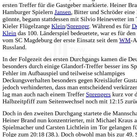
ersten Treffer für die Gastgeber markierte. Heiner Br
Hamburger Spielern
Jansen
, Bitter und Schröder eine
gönnte, begann stattdessen mit Silvio Heinevetter im 
Kieler Flügelzange
Klein
/
Sprenger
. Während es für
D
Klein
das 100. Länderspiel bedeuetete, war es für de
vom SC Magdeburg der erste Einsatz seit dem
WM
-A
Russland.
In der Folgezeit des ersten Durchgangs kamen die De
besonders durch einige Glandorf-Treffer besser ins Sp
Fehler im Aufbauspiel und teilweise schlampiges
Deckungsverhalten besonders gegen Kreisläufer Gust
jedoch verhinderten, dass man entscheidend verkürze
lag man auch nach einem Treffer
Sprengers
kurz vor 
Halbzeitpfiff zum Seitenwechsel noch mit 12:15 zurü
Doch in den zweiten Durchgang startete die Mannscha
Heiner Brand nun konzentrierter, mit Michael Kraus a
Spielmacher und Carsten Lichtlein im Tor gelangen fü
Folge zum 20:18 (38.). Doch obwohl man bis zur 49.