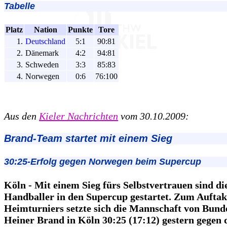
Tabelle
Platz
Nation
Punkte
Tore
1.
Deutschland
5:1
90:81
2.
Dänemark
4:2
94:81
3.
Schweden
3:3
85:83
4.
Norwegen
0:6
76:100
Aus den
Kieler Nachrichten
vom 30.10.2009:
Brand-Team startet mit einem Sieg
30:25-Erfolg gegen Norwegen beim Supercup
Köln - Mit einem Sieg fürs Selbstvertrauen sind di
Handballer in den Supercup gestartet. Zum Auftak
Heimturniers setzte sich die Mannschaft von Bund
Heiner Brand in Köln 30:25 (17:12) gestern gege