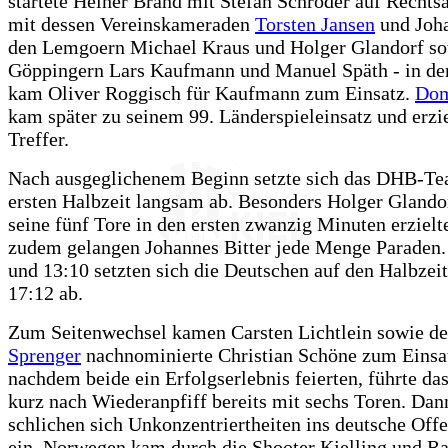
startete Heiner Brand mit Stefan Schröder auf Rechts
mit dessen Vereinskameraden
Torsten Jansen
und Joha
den Lemgoern Michael Kraus und Holger Glandorf so
Göppingern Lars Kaufmann und Manuel Späth - in d
kam Oliver Roggisch für Kaufmann zum Einsatz.
Dom
kam später zu seinem 99. Länderspieleinsatz und erzie
Treffer.
Nach ausgeglichenem Beginn setzte sich das DHB-Te
ersten Halbzeit langsam ab. Besonders Holger Glandor
seine fünf Tore in den ersten zwanzig Minuten erzielte
zudem gelangen Johannes Bitter jede Menge Paraden.
und 13:10 setzten sich die Deutschen auf den Halbzei
17:12 ab.
Zum Seitenwechsel kamen Carsten Lichtlein sowie de
Sprenger
nachnominierte Christian Schöne zum Einsa
nachdem beide ein Erfolgserlebnis feierten, führte 
kurz nach Wiederanpfiff bereits mit sechs Toren. Dan
schlichen sich Unkonzentriertheiten ins deutsche Offe
ein, Norwegen kam durch die Shooter Kjelling und R