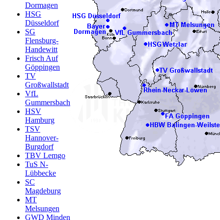
Dormagen
HSG
Düsseldorf
SG
Flensburg-
Handewitt
Frisch Auf
Göppingen
TV
Großwallstadt
VfL
Gummersbach
HSV
Hamburg
TSV
Hannover-
Burgdorf
TBV Lemgo
TuS N-
Lübbecke
SC
Magdeburg
MT
Melsungen
GWD Minden