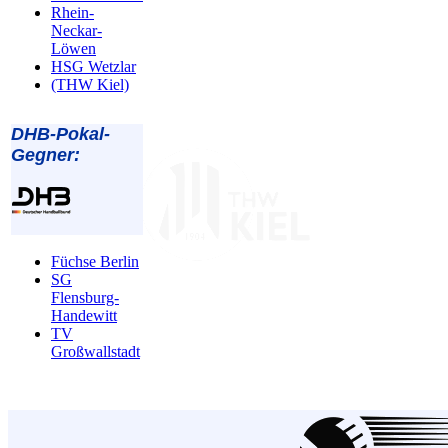
Rhein-
Neckar-
Löwen
HSG Wetzlar
(THW Kiel)
DHB-Pokal-
Gegner:
Füchse Berlin
SG
Flensburg-
Handewitt
TV
Großwallstadt