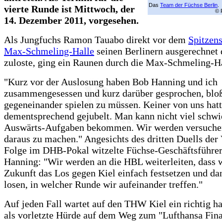
Das
Team der Füchse Berlin
.
vierte Runde ist Mittwoch, der
© 
14. Dezember 2011, vorgesehen.
Als Jungfuchs Ramon Tauabo direkt vor dem
Spitzens
Max-Schmeling-Halle
seinen Berlinern ausgerechnet 
zuloste, ging ein Raunen durch die Max-Schmeling-Ha
"Kurz vor der Auslosung haben Bob Hanning und ich
zusammengesessen und kurz darüber gesprochen, bloß
gegeneinander spielen zu müssen. Keiner von uns hat
dementsprechend gejubelt. Man kann nicht viel schwi
Auswärts-Aufgaben bekommen. Wir werden versuchen
daraus zu machen." Angesichts des dritten Duells der 
Folge im DHB-Pokal witzelte Füchse-Geschäftsführe
Hanning: "Wir werden an die HBL weiterleiten, dass w
Zukunft das Los gegen Kiel einfach festsetzen und da
losen, in welcher Runde wir aufeinander treffen."
Auf jeden Fall wartet auf den THW Kiel ein richtig h
als vorletzte Hürde auf dem Weg zum "Lufthansa Fina