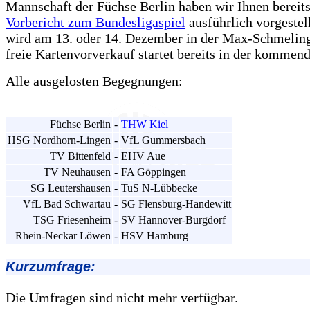
Mannschaft der Füchse Berlin haben wir Ihnen bereit
Vorbericht zum Bundesligaspiel
ausführlich vorgestell
wird am 13. oder 14. Dezember in der Max-Schmeling
freie Kartenvorverkauf startet bereits in der komme
Alle ausgelosten Begegnungen:
Füchse Berlin
-
THW Kiel
HSG Nordhorn-Lingen
-
VfL Gummersbach
TV Bittenfeld
-
EHV Aue
TV Neuhausen
-
FA Göppingen
SG Leutershausen
-
TuS N-Lübbecke
VfL Bad Schwartau
-
SG Flensburg-Handewitt
TSG Friesenheim
-
SV Hannover-Burgdorf
Rhein-Neckar Löwen
-
HSV Hamburg
Kurzumfrage:
Die Umfragen sind nicht mehr verfügbar.