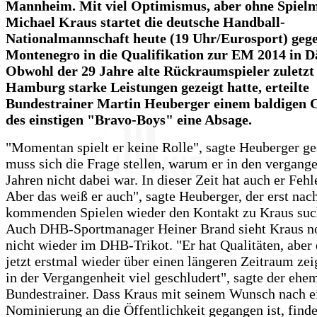
Mannheim. Mit viel Optimismus, aber ohne Spiel
Michael Kraus startet die deutsche Handball-
Nationalmannschaft heute (19 Uhr/Eurosport) geg
Montenegro in die Qualifikation zur EM 2014 in 
Obwohl der 29 Jahre alte Rückraumspieler zuletz
Hamburg starke Leistungen gezeigt hatte, erteilte
Bundestrainer Martin Heuberger einem baldigen
des einstigen "Bravo-Boys" eine Absage.
"Momentan spielt er keine Rolle", sagte Heuberger ge
muss sich die Frage stellen, warum er in den vergang
Jahren nicht dabei war. In dieser Zeit hat auch er Feh
Aber das weiß er auch", sagte Heuberger, der erst nac
kommenden Spielen wieder den Kontakt zu Kraus such
Auch DHB-Sportmanager Heiner Brand sieht Kraus no
nicht wieder im DHB-Trikot. "Er hat Qualitäten, aber 
jetzt erstmal wieder über einen längeren Zeitraum zei
in der Vergangenheit viel geschludert", sagte der ehe
Bundestrainer. Dass Kraus mit seinem Wunsch nach e
Nominierung an die Öffentlichkeit gegangen ist, find