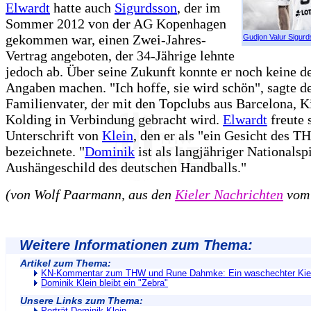
Elwardt
hatte auch
Sigurdsson
, der im
Sommer 2012 von der AG Kopenhagen
gekommen war, einen Zwei-Jahres-
Gudjon Valur Sigur
Vertrag angeboten, der 34-Jährige lehnte
jedoch ab. Über seine Zukunft konnte er noch keine de
Angaben machen. "Ich hoffe, sie wird schön", sagte de
Familienvater, der mit den Topclubs aus Barcelona, K
Kolding in Verbindung gebracht wird.
Elwardt
freute 
Unterschrift von
Klein
, den er als "ein Gesicht des 
bezeichnete. "
Dominik
ist als langjähriger Nationalspi
Aushängeschild des deutschen Handballs."
(von Wolf Paarmann, aus den
Kieler Nachrichten
vom 
Weitere Informationen zum Thema:
Artikel zum Thema:
KN-Kommentar zum THW und Rune Dahmke: Ein waschechter Kie
Dominik Klein bleibt ein "Zebra"
Unsere Links zum Thema: