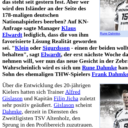
das steht seit gestern fest. Aber wer
wird den Isländer an der Seite des
178-maligen deutschen
Nationalspielers beerben? Auf KN-
Anfrage sagte Manager
Klaus
Elwardt
lediglich, dass die von ihm
Rune Dahmke
.
favorisierte Lösung Realität geworden
sei. "
Klein
oder
Sigurdsson
- einen der beiden woll
behalten", sagt
Elwardt
, der erst nächste Woche d
nehmen will, wer nun das neue Gesicht in der Zebra
Wahrscheinlich wird es sich um
Rune Dahmke
hand
Sohn des ehemaligen THW-Spielers
Frank Dahmk
Über die Entwicklung des 20-jährigen
Kielers hatten sich Trainer
Alfred
Gislason
und Kapitän
Filip Jicha
zuletzt
sehr positiv geäußert.
Gislason
scheint
Dahmke
, derzeit in Diensten des
Zweitligisten TSV Altenholz, den
Sprung in den Profibereich zuzutrauen.