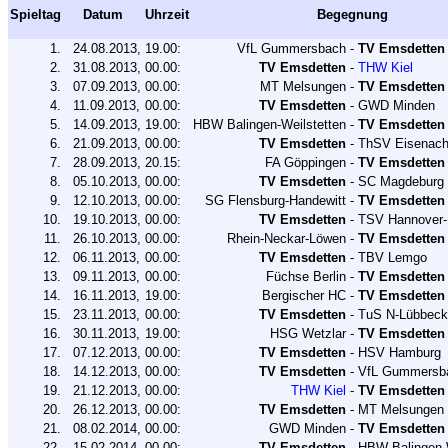
Spieltag
Datum
Uhrzeit
Begegnung
1.
24.08.2013,
19.00:
VfL Gummersbach
-
TV Emsdetten
2.
31.08.2013,
00.00:
TV Emsdetten
-
THW Kiel
3.
07.09.2013,
00.00:
MT Melsungen
-
TV Emsdetten
4.
11.09.2013,
00.00:
TV Emsdetten
-
GWD Minden
5.
14.09.2013,
19.00:
HBW Balingen-Weilstetten
-
TV Emsdetten
6.
21.09.2013,
00.00:
TV Emsdetten
-
ThSV Eisenac
7.
28.09.2013,
20.15:
FA Göppingen
-
TV Emsdetten
8.
05.10.2013,
00.00:
TV Emsdetten
-
SC Magdeburg
9.
12.10.2013,
00.00:
SG Flensburg-Handewitt
-
TV Emsdetten
10.
19.10.2013,
00.00:
TV Emsdetten
-
TSV Hannover-
11.
26.10.2013,
00.00:
Rhein-Neckar-Löwen
-
TV Emsdetten
12.
06.11.2013,
00.00:
TV Emsdetten
-
TBV Lemgo
13.
09.11.2013,
00.00:
Füchse Berlin
-
TV Emsdetten
14.
16.11.2013,
19.00:
Bergischer HC
-
TV Emsdetten
15.
23.11.2013,
00.00:
TV Emsdetten
-
TuS N-Lübbec
16.
30.11.2013,
19.00:
HSG Wetzlar
-
TV Emsdetten
17.
07.12.2013,
00.00:
TV Emsdetten
-
HSV Hamburg
18.
14.12.2013,
00.00:
TV Emsdetten
-
VfL Gummersb
19.
21.12.2013,
00.00:
THW Kiel
-
TV Emsdetten
20.
26.12.2013,
00.00:
TV Emsdetten
-
MT Melsungen
21.
08.02.2014,
00.00:
GWD Minden
-
TV Emsdetten
22.
15.02.2014,
00.00:
TV Emsdetten
-
HBW Balingen-W