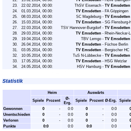
23.
22.02.2014,
00.00:
ThSV Eisenach
-
TV Emsdetten
24.
01.03.2014,
00.00:
TV Emsdetten
-
FA Göppingen
25.
08.03.2014,
00.00:
SC Magdeburg
-
TV Emsdetten
26.
15.03.2014,
00.00:
TV Emsdetten
-
SG Flensburg-H
27.
22.03.2014,
00.00:
TSV Hannover-Burgdorf
-
TV Emsdetten
28.
29.03.2014,
00.00:
TV Emsdetten
-
Rhein-Neckar-
29.
19.04.2014,
00.00:
TBV Lemgo
-
TV Emsdetten
30.
26.04.2014,
00.00:
TV Emsdetten
-
Füchse Berlin
31.
03.05.2014,
00.00:
TV Emsdetten
-
Bergischer HC
32.
10.05.2014,
00.00:
TuS N-Lübbecke
-
TV Emsdetten
33.
17.05.2014,
00.00:
TV Emsdetten
-
HSG Wetzlar
34.
24.05.2014,
00.00:
HSV Hamburg
-
TV Emsdetten
Statistik
Heim
Auswärts
Ø-
Spiele
Prozent
Spiele
Prozent
Ø-Erg.
Spiele
Erg.
Gewonnen
0
-
0:0
0
-
0:0
Unentschieden
0
-
0:0
0
-
0:0
Verloren
0
-
0:0
0
-
0:0
Punkte
0:0
0:0
0:0
0:0