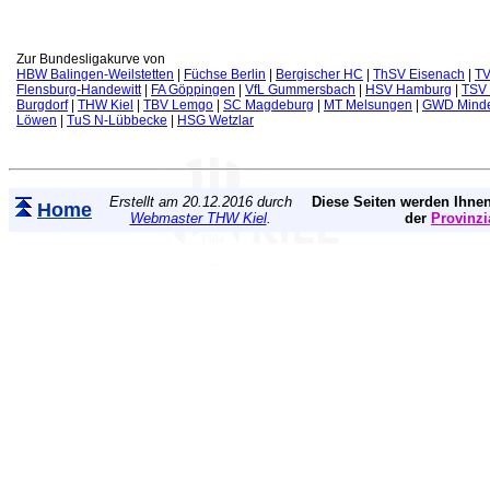
Zur Bundesligakurve von
HBW Balingen-Weilstetten
|
Füchse Berlin
|
Bergischer HC
|
ThSV Eisenach
|
TV
Flensburg-Handewitt
|
FA Göppingen
|
VfL Gummersbach
|
HSV Hamburg
|
TSV 
Burgdorf
|
THW Kiel
|
TBV Lemgo
|
SC Magdeburg
|
MT Melsungen
|
GWD Mind
Löwen
|
TuS N-Lübbecke
|
HSG Wetzlar
Erstellt am 20.12.2016 durch
Diese Seiten werden Ihnen
Home
Webmaster THW Kiel
.
der
Provinzi