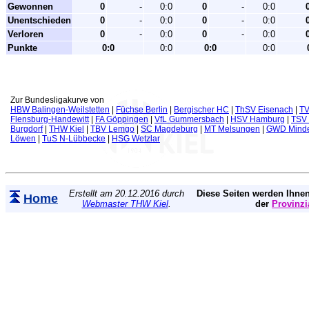
Gewonnen
0
-
0:0
0
-
0:0
Unentschieden
0
-
0:0
0
-
0:0
Verloren
0
-
0:0
0
-
0:0
Punkte
0:0
0:0
0:0
0:0
Zur Bundesligakurve von
HBW Balingen-Weilstetten
|
Füchse Berlin
|
Bergischer HC
|
ThSV Eisenach
|
TV
Flensburg-Handewitt
|
FA Göppingen
|
VfL Gummersbach
|
HSV Hamburg
|
TSV 
Burgdorf
|
THW Kiel
|
TBV Lemgo
|
SC Magdeburg
|
MT Melsungen
|
GWD Mind
Löwen
|
TuS N-Lübbecke
|
HSG Wetzlar
Erstellt am 20.12.2016 durch
Diese Seiten werden Ihnen
Home
Webmaster THW Kiel
.
der
Provinzi