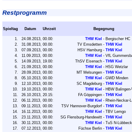
Restprogramm
Spieltag
Datum
Uhrzeit
Begegnung
1.
24.08.2013,
00.00:
THW Kiel
-
Bergischer HC
2.
31.08.2013,
00.00:
TV Emsdetten
-
THW Kiel
3.
07.09.2013,
00.00:
HSV Hamburg
-
THW Kiel
4.
11.09.2013,
00.00:
THW Kiel
-
VfL Gummersb
5.
14.09.2013,
19.00:
ThSV Eisenach
-
THW Kiel
6.
21.09.2013,
00.00:
THW Kiel
-
HSG Wetzlar
7.
28.09.2013,
00.00:
MT Melsungen
-
THW Kiel
8.
05.10.2013,
00.00:
THW Kiel
-
GWD Minden
9.
12.10.2013,
00.00:
SC Magdeburg
-
THW Kiel
10.
19.10.2013,
00.00:
THW Kiel
-
HBW Balingen-W
11.
26.10.2013,
20.15:
FA Göppingen
-
THW Kiel
12.
06.11.2013,
00.00:
THW Kiel
-
Rhein-Neckar-
13.
09.11.2013,
00.00:
TSV Hannover-Burgdorf
-
THW Kiel
14.
16.11.2013,
00.00:
THW Kiel
-
TBV Lemgo
15.
23.11.2013,
00.00:
SG Flensburg-Handewitt
-
THW Kiel
16.
30.11.2013,
00.00:
THW Kiel
-
TuS N-Lübbec
17.
07.12.2013,
00.00:
Füchse Berlin
-
THW Kiel