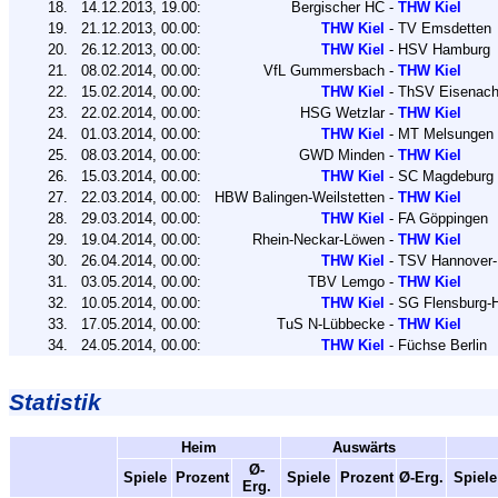
18.
14.12.2013,
19.00:
Bergischer HC
-
THW Kiel
19.
21.12.2013,
00.00:
THW Kiel
-
TV Emsdetten
20.
26.12.2013,
00.00:
THW Kiel
-
HSV Hamburg
21.
08.02.2014,
00.00:
VfL Gummersbach
-
THW Kiel
22.
15.02.2014,
00.00:
THW Kiel
-
ThSV Eisenac
23.
22.02.2014,
00.00:
HSG Wetzlar
-
THW Kiel
24.
01.03.2014,
00.00:
THW Kiel
-
MT Melsungen
25.
08.03.2014,
00.00:
GWD Minden
-
THW Kiel
26.
15.03.2014,
00.00:
THW Kiel
-
SC Magdeburg
27.
22.03.2014,
00.00:
HBW Balingen-Weilstetten
-
THW Kiel
28.
29.03.2014,
00.00:
THW Kiel
-
FA Göppingen
29.
19.04.2014,
00.00:
Rhein-Neckar-Löwen
-
THW Kiel
30.
26.04.2014,
00.00:
THW Kiel
-
TSV Hannover-
31.
03.05.2014,
00.00:
TBV Lemgo
-
THW Kiel
32.
10.05.2014,
00.00:
THW Kiel
-
SG Flensburg-H
33.
17.05.2014,
00.00:
TuS N-Lübbecke
-
THW Kiel
34.
24.05.2014,
00.00:
THW Kiel
-
Füchse Berlin
Statistik
Heim
Auswärts
Ø-
Spiele
Prozent
Spiele
Prozent
Ø-Erg.
Spiele
Erg.