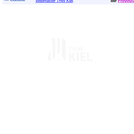
Webmaster THW Kiel
.
der
Provinzi