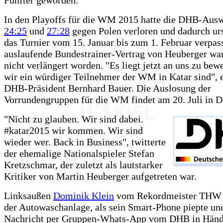
In den Playoffs für die WM 2015 hatte die DHB-Aus
24:25
und
27:28
gegen Polen verloren und dadurch ur
das Turnier vom 15. Januar bis zum 1. Februar verpas
auslaufende Bundestrainer-Vertrag von Heuberger war
nicht verlängert worden. "Es liegt jetzt an uns zu bew
wir ein würdiger Teilnehmer der WM in Katar sind", e
DHB-Präsident Bernhard Bauer. Die Auslosung der
Vorrundengruppen für die WM findet am 20. Juli in Do
"Nicht zu glauben. Wir sind dabei.
#katar2015 wir kommen. Wir sind
wieder wer. Back in Business", twitterte
der ehemalige Nationalspieler Stefan
Kretzschmar, der zuletzt als lautstarker
Kritiker von Martin Heuberger aufgetreten war.
Linksaußen
Dominik Klein
vom Rekordmeister THW K
der Autowaschanlage, als sein Smart-Phone piepte und
Nachricht per Gruppen-Whats-App vom DHB in Hände