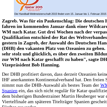
Die Handball-Weltmeisterschaft 2015 findet vom 15. Januar bis 1. Februar 2015 i
Zagreb. Was für ein Paukenschlag: Die deutschen 
fahren im kommenden Januar dank einer Wildcard
WM nach Katar. Gut drei Wochen nach der verpas
Qualifikation entschied der Rat des Weltverbande
gestern in Zagreb, der Auswahl des Deutschen Ha
(DHB) den vakanten Platz von Ozeanien zu geben.
sehr stolz und glücklich, es über den zweiten Bild
zur WM nach Katar geschafft zu haben", sagte D
Vizepräsident Bob Hanning.
Der DHB profitiert davon, dass derzeit Ozeanien kein
IHF anerkannten Kontinentalverband hat. Den freien S
nimmt nun die DHB-Auswahl als bestes Team der
WM
Spanien
ein, das sich nicht regulär für Katar qualifizie
dem bisherigen Bundestrainer Martin Heuberger war
Viertelfinale am späteren Titelträger Spanien gescheit
Fünfter geworden.