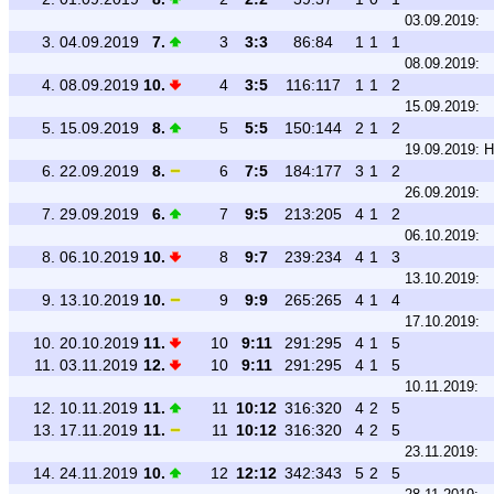
03.09.2019:
3.
04.09.2019
7.
3
3:3
86:84
1
1
1
08.09.2019:
4.
08.09.2019
10.
4
3:5
116:117
1
1
2
15.09.2019:
5.
15.09.2019
8.
5
5:5
150:144
2
1
2
19.09.2019:
H
6.
22.09.2019
8.
6
7:5
184:177
3
1
2
26.09.2019:
7.
29.09.2019
6.
7
9:5
213:205
4
1
2
06.10.2019:
8.
06.10.2019
10.
8
9:7
239:234
4
1
3
13.10.2019:
9.
13.10.2019
10.
9
9:9
265:265
4
1
4
17.10.2019:
10.
20.10.2019
11.
10
9:11
291:295
4
1
5
11.
03.11.2019
12.
10
9:11
291:295
4
1
5
10.11.2019:
12.
10.11.2019
11.
11
10:12
316:320
4
2
5
13.
17.11.2019
11.
11
10:12
316:320
4
2
5
23.11.2019:
14.
24.11.2019
10.
12
12:12
342:343
5
2
5