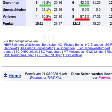
Gewonnen
6
46,2%
29:26
6
42,9%
31:26
1
Unentschieden
3
23,1%
26:26
0
0,0%
0:0
Verloren
4
30,8%
27:30
8
57,1%
27:31
1
Punkte
15:11
28:27
12:16
28:29
2
Zur Bundesligakurve von
HBW Balingen-Weilstetten
|
Bergischer HC
|
Füchse Berlin
|
HC Erlangen
|
SG F
Handewitt
|
Die Eulen Ludwigshafen
|
FA Göppingen
|
TSV Hannover-Burgdorf
|
Lemgo
|
SC DHfK Leipzig
|
SC Magdeburg
|
MT Melsungen
|
GWD Minden
|
Rhe
HSG Nordhorn-Lingen
|
TVB 1898 Stuttgart
|
HSG Wetzlar
Erstellt am 21.04.2020 durch
Diese Seiten werden Ihnen
Home
Webmaster THW Kiel
.
der
Provinzi