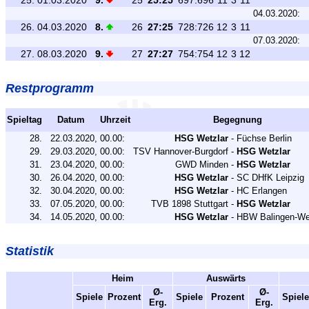
25.
01.03.2020
9.
25
25:25
697:696
11
3
11
04.03.2020:
26.
04.03.2020
8.
26
27:25
728:726
12
3
11
07.03.2020:
27.
08.03.2020
9.
27
27:27
754:754
12
3
12
Restprogramm
Spieltag
Datum
Uhrzeit
Begegnung
28.
22.03.2020,
00.00:
HSG Wetzlar
-
Füchse Berlin
29.
29.03.2020,
00.00:
TSV Hannover-Burgdorf
-
HSG Wetzlar
31.
23.04.2020,
00.00:
GWD Minden
-
HSG Wetzlar
30.
26.04.2020,
00.00:
HSG Wetzlar
-
SC DHfK Leipzig
32.
30.04.2020,
00.00:
HSG Wetzlar
-
HC Erlangen
33.
07.05.2020,
00.00:
TVB 1898 Stuttgart
-
HSG Wetzlar
34.
14.05.2020,
00.00:
HSG Wetzlar
-
HBW Balingen-Wei
Statistik
Heim
Auswärts
Ø-
Ø-
Spiele
Prozent
Spiele
Prozent
Spiele
Erg.
Erg.