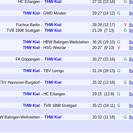
HC Erlangen
-
THW Kiel
:
27:31
(13:14)
G
Be
THW Kiel
-
GWD Minden
:
29:27
(14:12)
G
Be
Füchse Berlin
-
THW Kiel
:
29:28
(12:17)
V
Be
TVB 1898 Stuttgart
-
THW Kiel
:
21:29
(7:13)
G
Be
THW Kiel
-
HBW Balingen-Weilstetten
:
36:26
(19:10)
G
Be
THW Kiel
-
HSG Wetzlar
:
20:27
(9:13)
V
Be
FA Göppingen
-
THW Kiel
:
26:27
(15:16)
G
Be
THW Kiel
-
TBV Lemgo
:
31:24
(18:13)
G
Be
TSV Hannover-Burgdorf
-
THW Kiel
:
25:32
(13:18)
G
Be
THW Kiel
-
HC Erlangen
:
29:15
(12:8)
G
Be
THW Kiel
-
TVB 1898 Stuttgart
:
35:23
(19:11)
G
Be
W Balingen-Weilstetten
-
THW Kiel
:
20:32
(11:18)
G
Be