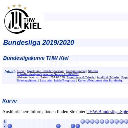
Bundesliga 2019/2020
Bundesligakurve THW Kiel
Inhalt:
Kurve
|
Spiele und Tabellenposition
|
Restprogramm
|
Statistik
THW-Bundesliga-Spiele der Saison 2019/2020
Weitere Links zur Saison 2019/2020:
Ergebnisse & Tabelle
|
Ausführl. Tabelle
|
Erge
Spieltagsübers.
|
Liste aller Spiele/Prognose
|
Kurven/Programm aller Bundeslig.
Kurve
Ausführlichere Informationen finden Sie unter
THW-Bundesliga-Spiel