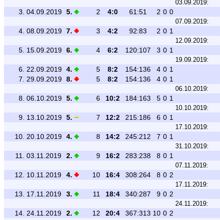
03.09.2019:
3.
04.09.2019
5.
2
4:0
61:51
2
0
0
07.09.2019:
4.
08.09.2019
7.
3
4:2
92:83
2
0
1
12.09.2019:
5.
15.09.2019
6.
4
6:2
120:107
3
0
1
19.09.2019:
6.
22.09.2019
4.
5
8:2
154:136
4
0
1
7.
29.09.2019
8.
5
8:2
154:136
4
0
1
06.10.2019:
8.
06.10.2019
5.
6
10:2
184:163
5
0
1
10.10.2019:
9.
13.10.2019
5.
7
12:2
215:186
6
0
1
17.10.2019:
10.
20.10.2019
4.
8
14:2
245:212
7
0
1
31.10.2019:
11.
03.11.2019
2.
9
16:2
283:238
8
0
1
07.11.2019:
12.
10.11.2019
4.
10
16:4
308:264
8
0
2
17.11.2019:
13.
17.11.2019
3.
11
18:4
340:287
9
0
2
24.11.2019:
14.
24.11.2019
2.
12
20:4
367:313
10
0
2