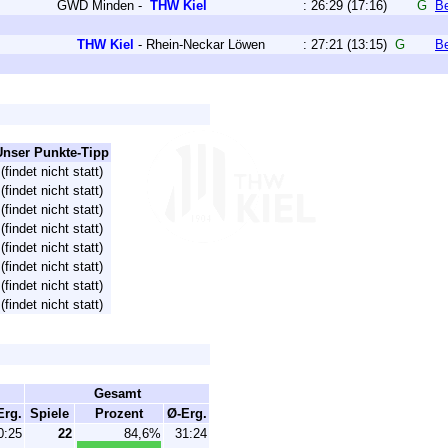
GWD Minden
-
THW Kiel
:
26:29
(17:16)
G
Be
THW Kiel
-
Rhein-Neckar Löwen
:
27:21
(13:15)
G
Be
Unser Punkte-Tipp
(findet nicht statt)
(findet nicht statt)
(findet nicht statt)
(findet nicht statt)
(findet nicht statt)
(findet nicht statt)
(findet nicht statt)
(findet nicht statt)
Gesamt
Erg.
Spiele
Prozent
Ø-Erg.
0:25
22
84,6%
31:24