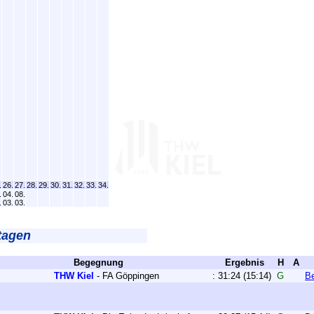
.
26.
27.
28.
29.
30.
31.
32.
33.
34.
.
04.
08.
.
03.
03.
tagen
Begegnung
Ergebnis
H
A
THW Kiel
-
FA Göppingen
:
31:24
(15:14)
G
Be