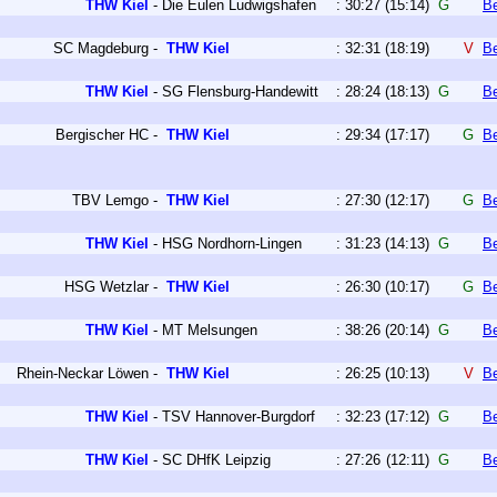
THW Kiel
-
Die Eulen Ludwigshafen
:
30:27
(15:14)
G
Be
SC Magdeburg
-
THW Kiel
:
32:31
(18:19)
V
Be
THW Kiel
-
SG Flensburg-Handewitt
:
28:24
(18:13)
G
Be
Bergischer HC
-
THW Kiel
:
29:34
(17:17)
G
Be
TBV Lemgo
-
THW Kiel
:
27:30
(12:17)
G
Be
THW Kiel
-
HSG Nordhorn-Lingen
:
31:23
(14:13)
G
Be
HSG Wetzlar
-
THW Kiel
:
26:30
(10:17)
G
Be
THW Kiel
-
MT Melsungen
:
38:26
(20:14)
G
Be
Rhein-Neckar Löwen
-
THW Kiel
:
26:25
(10:13)
V
Be
THW Kiel
-
TSV Hannover-Burgdorf
:
32:23
(17:12)
G
Be
THW Kiel
-
SC DHfK Leipzig
:
27:26
(12:11)
G
Be