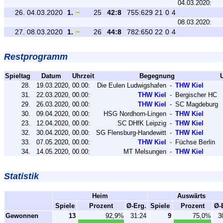
04.03.2020:
26.
04.03.2020
1.
25
42:8
755:629
21
0
4
08.03.2020:
27.
08.03.2020
1.
26
44:8
782:650
22
0
4
Restprogramm
Spieltag
Datum
Uhrzeit
Begegnung
28.
19.03.2020,
00.00:
Die Eulen Ludwigshafen
-
THW Kiel
31.
22.03.2020,
00.00:
THW Kiel
-
Bergischer HC
29.
26.03.2020,
00.00:
THW Kiel
-
SC Magdeburg
30.
09.04.2020,
00.00:
HSG Nordhorn-Lingen
-
THW Kiel
23.
12.04.2020,
00.00:
SC DHfK Leipzig
-
THW Kiel
32.
30.04.2020,
00.00:
SG Flensburg-Handewitt
-
THW Kiel
33.
07.05.2020,
00.00:
THW Kiel
-
Füchse Berlin
34.
14.05.2020,
00.00:
MT Melsungen
-
THW Kiel
Statistik
Heim
Auswärts
Spiele
Prozent
Ø-Erg.
Spiele
Prozent
Ø-
Gewonnen
13
92,9%
31:24
9
75,0%
3