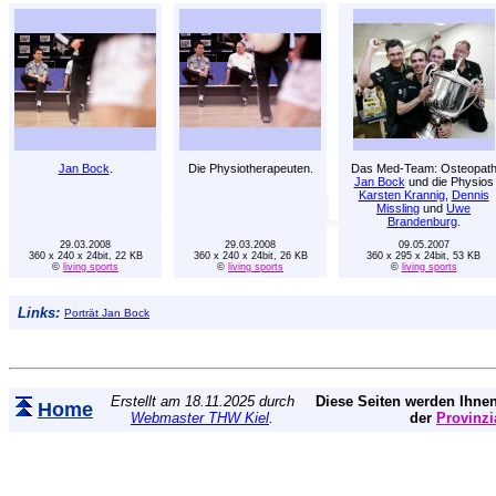
Jan Bock
.
Die Physiotherapeuten.
Das Med-Team: Osteopat
Jan Bock
und die Physios
Karsten Krannig
,
Dennis
Missling
und
Uwe
Brandenburg
.
29.03.2008
29.03.2008
09.05.2007
360 x 240 x 24bit, 22 KB
360 x 240 x 24bit, 26 KB
360 x 295 x 24bit, 53 KB
©
living sports
©
living sports
©
living sports
Links:
Porträt Jan Bock
Erstellt am 18.11.2025 durch
Diese Seiten werden Ihnen
Home
Webmaster THW Kiel
.
der
Provinzi