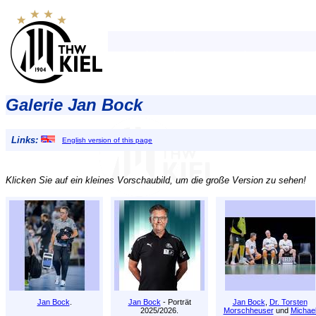
Galerie Jan Bock
Links:
English version of this page
Klicken Sie auf ein kleines Vorschaubild, um die große Version zu sehen!
Jan Bock
.
Jan Bock
- Porträt
Jan Bock
,
Dr. Torsten
2025/2026.
Morschheuser
und
Michae