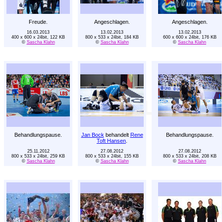
Freude.
Angeschlagen.
Angeschlagen.
16.03.2013
13.02.2013
13.02.2013
400 x 600 x 24bit, 122 KB
800 x 533 x 24bit, 184 KB
600 x 600 x 24bit, 176 KB
©
Sascha Klahn
©
Sascha Klahn
©
Sascha Klahn
Behandlungspause.
Jan Bock
behandelt
Rene
Behandlungspause.
Toft Hansen
.
25.11.2012
27.08.2012
27.08.2012
800 x 533 x 24bit, 259 KB
800 x 533 x 24bit, 155 KB
800 x 533 x 24bit, 208 KB
©
Sascha Klahn
©
Sascha Klahn
©
Sascha Klahn