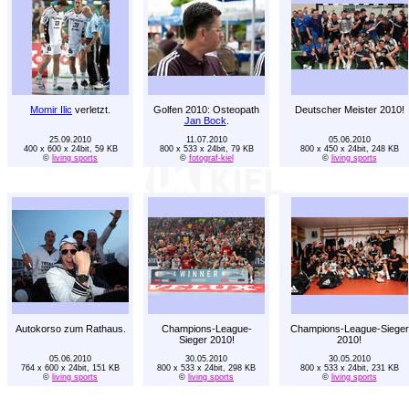
Momir Ilic
verletzt.
Golfen 2010: Osteopath
Deutscher Meister 2010!
Jan Bock
.
25.09.2010
11.07.2010
05.06.2010
400 x 600 x 24bit, 59 KB
800 x 533 x 24bit, 79 KB
800 x 450 x 24bit, 248 KB
©
living sports
©
fotograf-kiel
©
living sports
Autokorso zum Rathaus.
Champions-League-
Champions-League-Sieger
Sieger 2010!
2010!
05.06.2010
30.05.2010
30.05.2010
764 x 600 x 24bit, 151 KB
800 x 533 x 24bit, 298 KB
800 x 533 x 24bit, 231 KB
©
living sports
©
living sports
©
living sports