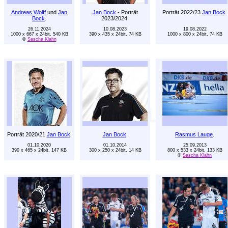
Andreas Wolff
und
Jan
Jan Bock
- Porträt
Porträt 2022/23
Jan Bock
.
Bock
.
2023/2024.
26.11.2024
10.08.2023
19.08.2022
1000 x 667 x 24bit, 540 KB
390 x 435 x 24bit, 74 KB
1000 x 800 x 24bit, 74 KB
©
Sascha Klahn
Porträt 2020/21
Jan Bock
.
Jan Bock
.
Rasmus Lauge
.
01.10.2020
01.10.2014
25.09.2013
390 x 465 x 24bit, 147 KB
300 x 250 x 24bit, 14 KB
800 x 533 x 24bit, 133 KB
©
Sascha Klahn