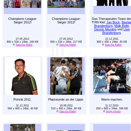
Champions-League-
Champions-League-
Das Therapeuten-Team de
Sieger 2012!
Sieger 2012!
THW Kiel:
Jan Bock
,
Bastia
Brandenburg
,
Maik Bolte
,
Dennis Missling
und
Uwe
Brandenburg
.
27.05.2012
27.05.2012
22.12.2011
800 x 534 x 24bit, 166 KB
800 x 534 x 24bit, 217 KB
800 x 450 x 24bit, 45 KB
©
Sascha Klahn
©
Sascha Klahn
©
Sascha Klahn
Porträt 2011.
Platzwunde an der Lippe.
Warm machen.
11.12.2011
18.09.2011
11.12.2010
584 x 600 x 24bit, 40 KB
510 x 600 x 24bit, 60 KB
650 x 600 x 24bit, 166 KB
©
Sascha Klahn
©
living sports