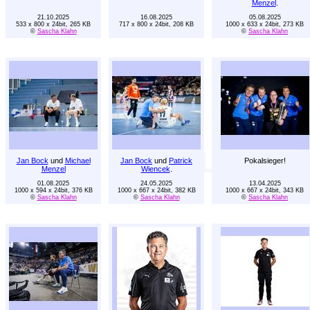
Menzel
.
21.10.2025
16.08.2025
05.08.2025
533 x 800 x 24bit, 265 KB
717 x 800 x 24bit, 208 KB
1000 x 633 x 24bit, 273 KB
©
Sascha Klahn
©
Sascha Klahn
Jan Bock
und
Michael
Jan Bock
und
Patrick
Pokalsieger!
Menzel
Wiencek
.
01.08.2025
24.05.2025
13.04.2025
1000 x 594 x 24bit, 376 KB
1000 x 667 x 24bit, 382 KB
1000 x 667 x 24bit, 343 KB
©
Sascha Klahn
©
Sascha Klahn
©
Sascha Klahn