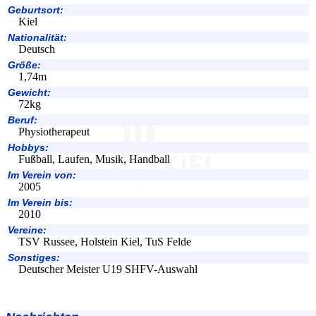
Geburtsort:
Kiel
Nationalität:
Deutsch
Größe:
1,74m
Gewicht:
72kg
Beruf:
Physiotherapeut
Hobbys:
Fußball, Laufen, Musik, Handball
Im Verein von:
2005
Im Verein bis:
2010
Vereine:
TSV Russee, Holstein Kiel, TuS Felde
Sonstiges:
Deutscher Meister U19 SHFV-Auswahl