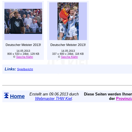
Deutscher Meister 2013!
Deutscher Meister 2013!
14.05.2013
14.05.2013
800 x 533 x 24bit, 129 KB
337 x 600 x 24bit, 116 KB
©
Sascha Klahn
©
Sascha Klahn
Links:
Spielbericht
Erstellt am 09.06.2013 durch
Diese Seiten werden Ihnen
Home
Webmaster THW Kiel
.
der
Provinzi