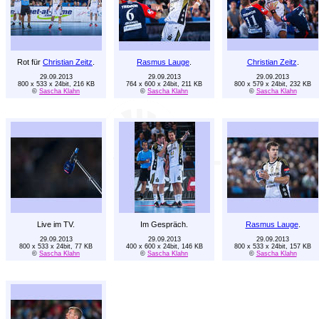
Rot für
Christian Zeitz
.
Rasmus Lauge
.
Christian Zeitz
.
29.09.2013
29.09.2013
29.09.2013
800 x 533 x 24bit, 216 KB
764 x 600 x 24bit, 211 KB
800 x 579 x 24bit, 232 KB
©
Sascha Klahn
©
Sascha Klahn
©
Sascha Klahn
Live im TV.
Im Gespräch.
Rasmus Lauge
.
29.09.2013
29.09.2013
29.09.2013
800 x 533 x 24bit, 77 KB
400 x 600 x 24bit, 146 KB
800 x 533 x 24bit, 157 KB
©
Sascha Klahn
©
Sascha Klahn
©
Sascha Klahn