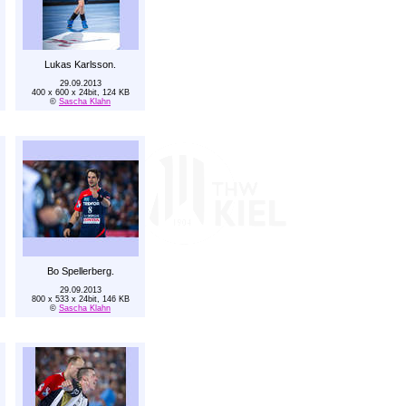
Lukas Karlsson.
29.09.2013
400 x 600 x 24bit, 124 KB
©
Sascha Klahn
Bo Spellerberg.
29.09.2013
800 x 533 x 24bit, 146 KB
©
Sascha Klahn