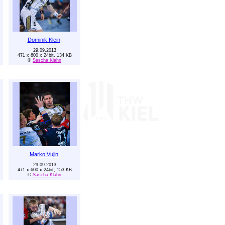
Dominik Klein
.
29.09.2013
471 x 600 x 24bit, 134 KB
©
Sascha Klahn
Marko Vujin
.
29.09.2013
471 x 600 x 24bit, 153 KB
©
Sascha Klahn