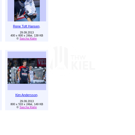
Rene Toft Hansen
.
29.09.2013
400 x 600 x 24bit, 139 KB
©
Sascha Klahn
Kim Andersson
.
29.09.2013
800 x 533 x 24bit, 149 KB
©
Sascha Klahn