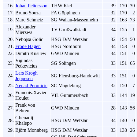
16.
Johan Pettersson
THW Kiel
39
170
39
17.
Bruno Souza
FA Göppingen
32
170
2
18.
Marc Schmetz
SG Wallau-Massenheim
32
163
73
Alexander
19.
TV Großwallstadt
34
155
1
Mierzwa
20.
Nebojsa Golic
HSG D/M Wetzlar
32
154
50
21.
Frode Hagen
HSG Nordhorn
34
153
0
22.
Dimitri Kusilew
GWD Minden
34
151
0
Vigindas
23.
SG Solingen
33
151
65
Petkevicius
Lars Krogh
24.
SG Flensburg-Handewitt
33
151
0
Jeppesen
25.
Nenad Perunicic
SC Magdeburg
32
150
7
Francois-Xavier
26.
VfL Gummersbach
33
144
19
Houlet
Frank von
27.
GWD Minden
28
143
56
Behren
Ghenadij
28.
HSG D/M Wetzlar
34
140
0
Khalepo
29.
Björn Monnberg
HSG D/M Wetzlar
33
138
26