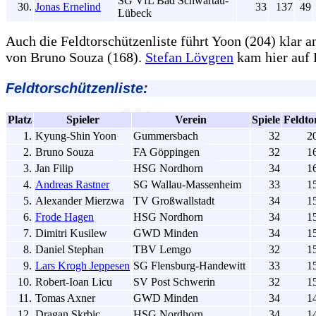
SG VfL Bad Schwartau-
30.
Jonas Ernelind
33
137
49
Lübeck
Auch die Feldtorschützenliste führt Yoon (204) klar an
von Bruno Souza (168).
Stefan Lövgren
kam hier auf 
Feldtorschützenliste:
Platz
Spieler
Verein
Spiele
Feldto
1.
Kyung-Shin Yoon
Gummersbach
32
2
2.
Bruno Souza
FA Göppingen
32
1
3.
Jan Filip
HSG Nordhorn
34
1
4.
Andreas Rastner
SG Wallau-Massenheim
33
1
5.
Alexander Mierzwa
TV Großwallstadt
34
1
6.
Frode Hagen
HSG Nordhorn
34
1
7.
Dimitri Kusilew
GWD Minden
34
1
8.
Daniel Stephan
TBV Lemgo
32
1
9.
Lars Krogh Jeppesen
SG Flensburg-Handewitt
33
1
10.
Robert-Ioan Licu
SV Post Schwerin
32
1
11.
Tomas Axner
GWD Minden
34
1
12.
Dragan Skrbic
HSG Nordhorn
34
1