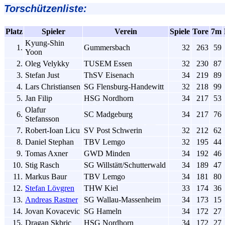
Torschützenliste:
Platz
Spieler
Verein
Spiele
Tore
7m
Kyung-Shin
1.
Gummersbach
32
263
59
Yoon
2.
Oleg Velykky
TUSEM Essen
32
230
87
3.
Stefan Just
ThSV Eisenach
34
219
89
4.
Lars Christiansen
SG Flensburg-Handewitt
32
218
99
5.
Jan Filip
HSG Nordhorn
34
217
53
Olafur
6.
SC Madgeburg
34
217
76
Stefansson
7.
Robert-Ioan Licu
SV Post Schwerin
32
212
62
8.
Daniel Stephan
TBV Lemgo
32
195
44
9.
Tomas Axner
GWD Minden
34
192
46
10.
Stig Rasch
SG Willstätt/Schutterwald
34
189
47
11.
Markus Baur
TBV Lemgo
34
181
80
12.
Stefan Lövgren
THW Kiel
33
174
36
13.
Andreas Rastner
SG Wallau-Massenheim
34
173
15
14.
Jovan Kovacevic
SG Hameln
34
172
27
15.
Dragan Skbric
HSG Nordhorn
34
172
27