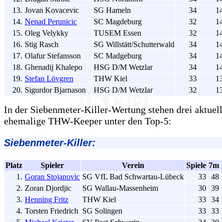
13.
Jovan Kovacevic
SG Hameln
34
1
14.
Nenad Perunicic
SC Magdeburg
32
1
15.
Oleg Velykky
TUSEM Essen
32
1
16.
Stig Rasch
SG Willstätt/Schutterwald
34
1
17.
Olafur Stefansson
SC Madgeburg
34
1
18.
Ghenadij Khalepo
HSG D/M Wetzlar
34
1
19.
Stefan Lövgren
THW Kiel
33
1
20.
Sigurdor Bjarnason
HSG D/M Wetzlar
32
1
In der Siebenmeter-Killer-Wertung stehen drei aktuel
ehemalige THW-Keeper unter den Top-5:
Siebenmeter-Killer:
Platz
Spieler
Verein
Spiele
7m
1.
Goran Stojanovic
SG VfL Bad Schwartau-Lübeck
33
48
2.
Zoran Djordjic
SG Wallau-Massenheim
30
39
3.
Henning Fritz
THW Kiel
33
34
4.
Torsten Friedrich
SG Solingen
33
33