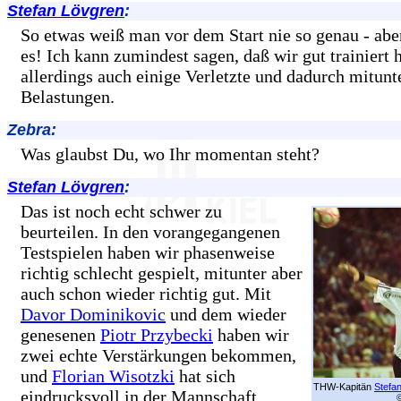
Stefan Lövgren
:
So etwas weiß man vor dem Start nie so genau - aber
es! Ich kann zumindest sagen, daß wir gut trainiert 
allerdings auch einige Verletzte und dadurch mitunt
Belastungen.
Zebra:
Was glaubst Du, wo Ihr momentan steht?
Stefan Lövgren
:
Das ist noch echt schwer zu
beurteilen. In den vorangegangenen
Testspielen haben wir phasenweise
richtig schlecht gespielt, mitunter aber
auch schon wieder richtig gut. Mit
Davor Dominikovic
und dem wieder
genesenen
Piotr Przybecki
haben wir
zwei echte Verstärkungen bekommen,
und
Florian Wisotzki
hat sich
THW-Kapitän
Stefa
eindrucksvoll in der Mannschaft