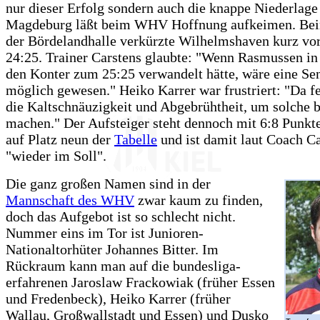
nur dieser Erfolg sondern auch die knappe Niederlage
Magdeburg läßt beim WHV Hoffnung aufkeimen. Bei
der Bördelandhalle verkürzte Wilhelmshaven kurz vor
24:25. Trainer Carstens glaubte: "Wenn Rasmussen in
den Konter zum 25:25 verwandelt hätte, wäre eine Se
möglich gewesen." Heiko Karrer war frustriert: "Da f
die Kaltschnäuzigkeit und Abgebrühtheit, um solche b
machen." Der Aufsteiger steht dennoch mit 6:8 Punk
auf Platz neun der
Tabelle
und ist damit laut Coach C
"wieder im Soll".
Die ganz großen Namen sind in der
Mannschaft des WHV
zwar kaum zu finden,
doch das Aufgebot ist so schlecht nicht.
Nummer eins im Tor ist Junioren-
Nationaltorhüter Johannes Bitter. Im
Rückraum kann man auf die bundesliga-
erfahrenen Jaroslaw Frackowiak (früher Essen
und Fredenbeck), Heiko Karrer (früher
Wallau, Großwallstadt und Essen) und Dusko