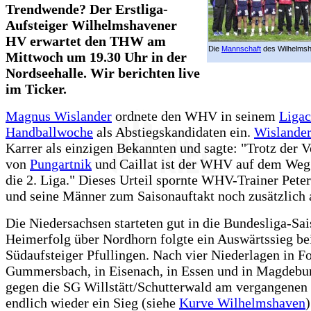
Trendwende? Der Erstliga-
Aufsteiger Wilhelmshavener
HV erwartet den THW am
Die
Mannschaft
des Wilhelmsh
Mittwoch um 19.30 Uhr in der
Nordseehalle. Wir berichten live
im Ticker.
Magnus Wislander
ordnete den WHV in seinem
Ligac
Handballwoche
als Abstiegskandidaten ein.
Wislande
Karrer als einzigen Bekannten und sagte: "Trotz der V
von
Pungartnik
und Caillat ist der WHV auf dem Weg
die 2. Liga." Dieses Urteil spornte WHV-Trainer Pete
und seine Männer zum Saisonauftakt noch zusätzlich 
Die Niedersachsen starteten gut in die Bundesliga-Sa
Heimerfolg über Nordhorn folgte ein Auswärtssieg b
Südaufsteiger Pfullingen. Nach vier Niederlagen in F
Gummersbach, in Eisenach, in Essen und in Magdebu
gegen die SG Willstätt/Schutterwald am vergangene
endlich wieder ein Sieg (siehe
Kurve Wilhelmshaven