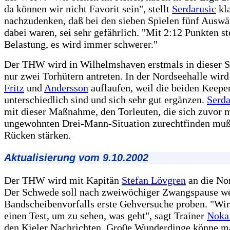
da können wir nicht Favorit sein", stellt
Serdarusic
kla
nachzudenken, daß bei den sieben Spielen fünf Auswä
dabei waren, sei sehr gefährlich. "Mit 2:12 Punkten st
Belastung, es wird immer schwerer."
Der THW wird in Wilhelmshaven erstmals in dieser S
nur zwei Torhütern antreten. In der Nordseehalle wir
Fritz
und
Andersson
auflaufen, weil die beiden Keepe
unterschiedlich sind und sich sehr gut ergänzen.
Serda
mit dieser Maßnahme, den Torleuten, die sich zuvor m
ungewohnten Drei-Mann-Situation zurechtfinden muß
Rücken stärken.
Aktualisierung vom 9.10.2002
Der THW wird mit Kapitän
Stefan Lövgren
an die Nor
Der Schwede soll nach zweiwöchiger Zwangspause w
Bandscheibenvorfalls erste Gehversuche proben. "Wi
einen Test, um zu sehen, was geht", sagt Trainer
Noka 
den Kieler Nachrichten. Gro0e Wunderdinge könne m