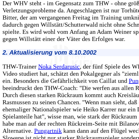
Der WHV steht - im Gegensatz zum THW - ohne größ
Verletzungsprobleme da. Angeschlagen ist nur Torhüt
Bitter, der am vergangenen Freitag im Training umkn
dadurch gegen Willstätt/Schutterwald nicht ohne Sc
spielte. Es wird wohl vom Anfang an Adam Weiner spi
gegen Willstätt einer der Väter des Erfolges war.
2. Aktualisierung vom 8.10.2002
THW-Trainer
Noka Serdarusic
, der fünf Spiele des 
Video studiert hat, schätzt den Pokalgegner als "zieml
ein. Besonders die Gefährlichkeit von Caillat und
Pun
beeindruckt den THW-Coach: "Die werfen aus allen R
Durch diesen starken Rückraum kommt auch Kreisläu
Rasmussen zu seinen Chancen. "Wenn man sieht, daß 
ehemaliger Nationalspieler wie Heiko Karrer nur ein D
Spielanteile hat", wisse man, wie stark der Rückraum
habe man auf der rechten Rückreim-Seite mit Bilanov
Alternative.
Pungartnik
kann dann auf den Flügel wech
Slowene ist nicht nur starker Rückraumspieler sondern