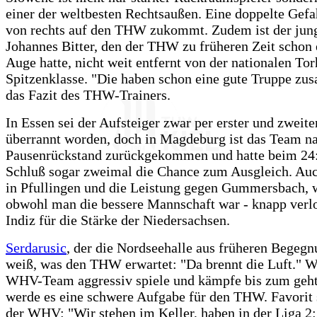
einer der weltbesten Rechtsaußen. Eine doppelte Gefah
von rechts auf den THW zukommt. Zudem ist der jun
Johannes Bitter, den der THW zu früheren Zeit schon
Auge hatte, nicht weit entfernt von der nationalen Tor
Spitzenklasse. "Die haben schon eine gute Truppe zu
das Fazit des THW-Trainers.
In Essen sei der Aufsteiger zwar per erster und zweite
überrannt worden, doch in Magdeburg ist das Team na
Pausenrückstand zurückgekommen und hatte beim 24:
Schluß sogar zweimal die Chance zum Ausgleich. Auc
in Pfullingen und die Leistung gegen Gummersbach, 
obwohl man die bessere Mannschaft war - knapp verlor
Indiz für die Stärke der Niedersachsen.
Serdarusic
, der die Nordseehalle aus früheren Begegn
weiß, was den THW erwartet: "Da brennt die Luft." W
WHV-Team aggressiv spiele und kämpfe bis zum geht
werde es eine schwere Aufgabe für den THW. Favorit 
der WHV: "Wir stehen im Keller, haben in der Liga 2