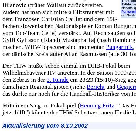
Transfer
Bilanovic (früher Wallau) zurückgreifen.
156-fache
Nationals
Zudem hat man sich mittels Blitztransfer mit
Pungartni
die Nords
dem Franzosen Christian Caillat und dem 156-
fachen slowenischen Nationalspieler Roman Rungart
vom Top-Team Celje) verstärkt. Auf Rechtsaußen sol
Gylfi Gylfason (Island) Mustapha Taj (nach Hamburg
machen. WHV-Topscorer sind momentan
Pungartnik
,
der dänische Kreisläufer Allan Rasmussen (alle 30 To
Der THW mußte schon einmal im DHB-Pokal beim
Wilhelmshavener HV antreten. In der Saison 1999/20
den Zebras in der
3. Runde
ein 28:23 (15:10)-Sieg ge
damaligen Regionaligisten (siehe
Bericht
und
Gegner
das dürfte nur noch für die Handball-Historiker von In
Mit einem Sieg im Pokalspiel (
Henning Fritz
: "Das E
jetzt hilft") könnte der THW Selbstvertrauen für die L
Aktualisierung vom 8.10.2002