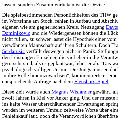
lassen, sondern Zusammenrücken ist die Devise.
Die spielbestimmenden Persönlichkeiten des THW ge
im Wortsinne am Stock, fehlen in Aufbau und Abschl
eigenen wie am gegnerischen Kreis. Neuzugang
Davo
Dominikovic
und die Wiedergenesen können die Lüc
nicht füllen, zu schwer lastet die Hypothek einer vom
verwöhnten Mannschaft auf ihren Schultern. Doch Tr
Serdarusic
verfällt deswegen nicht in Panik. Stellun
den Leistungen Einzelner, die viel eher in die Verant
gerutscht sind, als es geplant war, lehnt er ab. "Das w
psychologisch völliger Unsinn. Die Jungs müssen doc
in ihre Rolle hineinzuwachsen", kommentierte er eine
entsprechende Anfrage nach dem
Flensburg-Spiel
.
Diese Zeit wurde auch
Magnus Wislander
gewährt, als
zwölf Jahren in Kiel vor Anker ging. Und der musste n
ins kalte Wasser überschäumender Erwartungen sprin
wurden im weiteren Umfeld zeitweise Worte über ein
Fehleinkauf laut, doch die Verantwortlichen überhörte