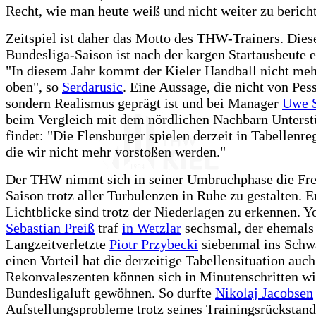
Recht, wie man heute weiß und nicht weiter zu berich
Zeitspiel ist daher das Motto des THW-Trainers. Dies
Bundesliga-Saison ist nach der kargen Startausbeute e
"In diesem Jahr kommt der Kieler Handball nicht me
oben", so
Serdarusic
. Eine Aussage, die nicht von Pe
sondern Realismus geprägt ist und bei Manager
Uwe 
beim Vergleich mit dem nördlichen Nachbarn Unterst
findet: "Die Flensburger spielen derzeit in Tabellenre
die wir nicht mehr vorstoßen werden."
Der THW nimmt sich in seiner Umbruchphase die Frei
Saison trotz aller Turbulenzen in Ruhe zu gestalten. E
Lichtblicke sind trotz der Niederlagen zu erkennen. Y
Sebastian Preiß
traf
in Wetzlar
sechsmal, der ehemals
Langzeitverletzte
Piotr Przybecki
siebenmal ins Schw
einen Vorteil hat die derzeitige Tabellensituation auch
Rekonvaleszenten können sich in Minutenschritten wi
Bundesligaluft gewöhnen. So durfte
Nikolaj Jacobsen
Aufstellungsprobleme trotz seines Trainingsrückstand