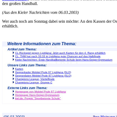
den großen Handball.
(Aus den Kieler Nachrichten vom 06.03.2003)
Wer auch noch am Sonntag dabei sein möchte: An den Kassen der Ost
erhältlich.
Weitere Informationen zum Thema:
Artikel zum Thema:
CL-Rückspiel gegen Ljubljana: Jetzt auch Karten für den 4. Rang erhältlich
CL: THW hat nach 33:33 in Ljubljana gute Chancen auf das Halbfinale
Kieler Nachrichten: Erste Handballbetonte Schule beim Hans-Geiger-Gymnasium
Unsere Links zum Thema:
Karten
Gegnerkader Mobitel Prule 67 Ljubljana (SLO)
Gegnerdaten Mobitel Prule 67 Ljubljana (SLO)
Champions League, Viertelfinale
Champions League, Gruppe C
Externe Links zum Thema:
Homepage von Mobitel Prule 67 Ljubljana
Homepage Hans-Geiger-Gymnasium
kiel.de: Projekt "Sportbetonte Schule"
(06.03.2003)
Ihre Meinung