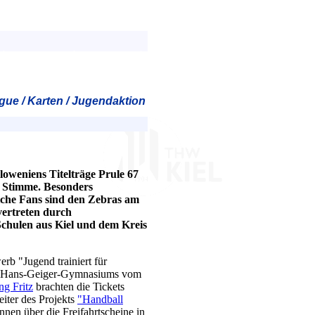
ue / Karten / Jugendaktion
loweniens Titelträge Prule 67
e Stimme. Besonders
iche Fans sind den Zebras am
vertreten durch
chulen aus Kiel und dem Kreis
rb "Jugend trainiert für
es Hans-Geiger-Gymnasiums vom
g Fritz
brachten die Tickets
iter des Projekts
"Handball
nnen über die Freifahrtscheine in