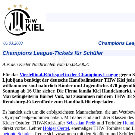
Champions Leag
06.03.2003
Champions League-Tickets für Schüler
Aus den Kieler Nachrichten vom 06.03.2003:
Für das
Viertelfinal-Rückspiel in der Champions League
gegen S
Ljubljana benötigt der deutsche Handballmeister THW Kiel jed
willkommen sind natürlich Kinder und Jugendliche. 470 jugendl
Sonntag ab 16 Uhr sicher. Die Firma famila Kiel Handelsmarkt, 
Marketingleiterin Bärbel Voß, hat zusammen mit dem THW 38 S
Rendsburg-Eckernförde zum Handball-Hit eingeladen.
Es handelt sich um die erfolgreichsten Mannschaften, die am Wettbewe
Olympia" teilgenommen haben. Mit dabei sind auch drei Klassen d
Kieler Ostufer. THW-Kreisläufer
Sebastian Preiß
und Torhüter
Hennin
direkt vorbei. Lehrer
Holger Oertel
, ehemaliger THW-Torhüter und Le
betonte Schule"
, freute sich zusammen mit den Schülern und Schüleri