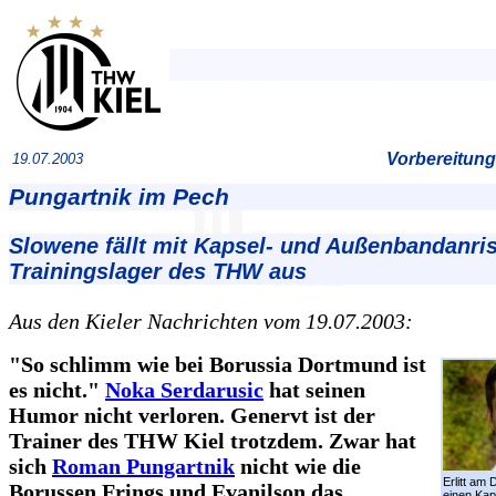
Vorbereitung
19.07.2003
Pungartnik im Pech
Slowene fällt mit Kapsel- und Außenbandanris
Trainingslager des THW aus
Aus den Kieler Nachrichten vom 19.07.2003:
"So schlimm wie bei Borussia Dortmund ist
es nicht."
Noka Serdarusic
hat seinen
Humor nicht verloren. Genervt ist der
Trainer des THW Kiel trotzdem. Zwar hat
sich
Roman Pungartnik
nicht wie die
Erlitt am
Borussen Frings und Evanilson das
einen Kap