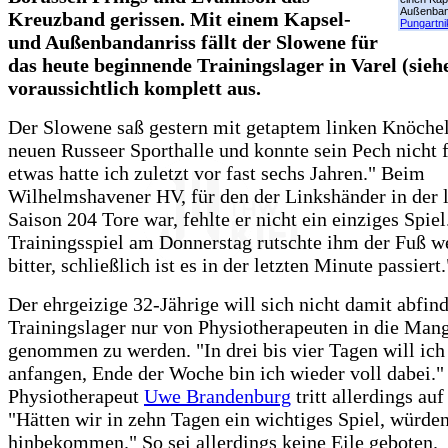
Außenban
Kreuzband gerissen. Mit einem Kapsel-
Pungartni
und Außenbandanriss fällt der Slowene für
das heute beginnende Trainingslager in Varel (sie
voraussichtlich komplett aus.
Der Slowene saß gestern mit getaptem linken Knöchel
neuen Russeer Sporthalle und konnte sein Pech nicht 
etwas hatte ich zuletzt vor fast sechs Jahren." Beim
Wilhelmshavener HV, für den der Linkshänder in der l
Saison 204 Tore war, fehlte er nicht ein einziges Spie
Trainingsspiel am Donnerstag rutschte ihm der Fuß w
bitter, schließlich ist es in der letzten Minute passiert.
Der ehrgeizige 32-Jährige will sich nicht damit abfin
Trainingslager nur von Physiotherapeuten in die Man
genommen zu werden. "In drei bis vier Tagen will ic
anfangen, Ende der Woche bin ich wieder voll dabei."
Physiotherapeut
Uwe Brandenburg
tritt allerdings au
"Hätten wir in zehn Tagen ein wichtiges Spiel, würden
hinbekommen." So sei allerdings keine Eile geboten.