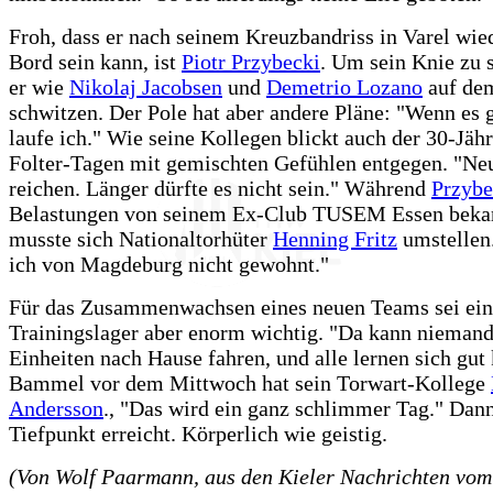
Froh, dass er nach seinem Kreuzbandriss in Varel wie
Bord sein kann, ist
Piotr Przybecki
. Um sein Knie zu 
er wie
Nikolaj Jacobsen
und
Demetrio Lozano
auf de
schwitzen. Der Pole hat aber andere Pläne: "Wenn es 
laufe ich." Wie seine Kollegen blickt auch der 30-Jäh
Folter-Tagen mit gemischten Gefühlen entgegen. "Ne
reichen. Länger dürfte es nicht sein." Während
Przybe
Belastungen von seinem Ex-Club TUSEM Essen bekan
musste sich Nationaltorhüter
Henning Fritz
umstellen
ich von Magdeburg nicht gewohnt."
Für das Zusammenwachsen eines neuen Teams sei ein
Trainingslager aber enorm wichtig. "Da kann nieman
Einheiten nach Hause fahren, und alle lernen sich gut
Bammel vor dem Mittwoch hat sein Torwart-Kollege
Andersson
., "Das wird ein ganz schlimmer Tag." Dann
Tiefpunkt erreicht. Körperlich wie geistig.
(Von Wolf Paarmann, aus den Kieler Nachrichten vom