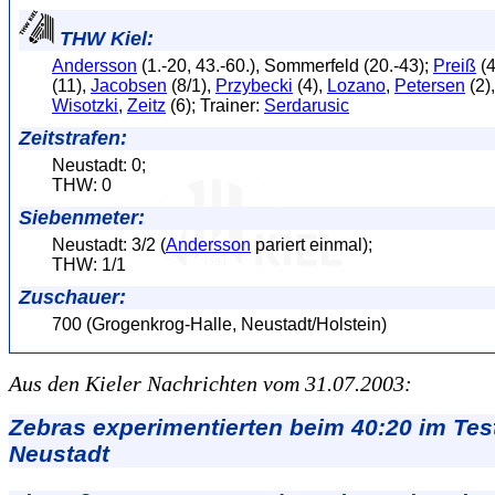
THW Kiel:
Andersson
(1.-20, 43.-60.), Sommerfeld (20.-43);
Preiß
(4
(11),
Jacobsen
(8/1),
Przybecki
(4),
Lozano
,
Petersen
(2)
Wisotzki
,
Zeitz
(6); Trainer:
Serdarusic
Zeitstrafen:
Neustadt: 0;
THW: 0
Siebenmeter:
Neustadt: 3/2 (
Andersson
pariert einmal);
THW: 1/1
Zuschauer:
700 (Grogenkrog-Halle, Neustadt/Holstein)
Aus den Kieler Nachrichten vom 31.07.2003:
Zebras experimentierten beim 40:20 im Test
Neustadt