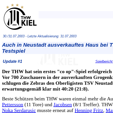
30./31.07.2003 -
Letzte Aktualisierung: 31.07.2003
Auch in Neustadt ausverkauftes Haus bei 
Testspiel
Update #1
Spielbericht
Der THW hat sein erstes "co op"-Spiel erfolgreich 
Vor 700 Zuschauern in der ausverkauften Grogenk
schlugen die Zebras den Oberligisten TSV Neustad
erwartungsgemäß klar mit 40:20 (21:8).
Beste Schützen beim THW waren einmal mehr die A
Pettersson
(11 Tore) und
Jacobsen
(8/1 Treffer). THW
Noka Serdarusic
musste erneut auf
Henning Fritz
,
Mar