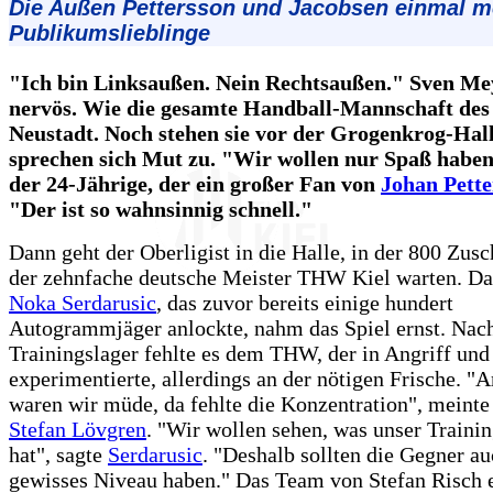
Die Außen Pettersson und Jacobsen einmal m
Publikumslieblinge
"Ich bin Linksaußen. Nein Rechtsaußen." Sven Mey
nervös. Wie die gesamte Handball-Mannschaft de
Neustadt. Noch stehen sie vor der Grogenkrog-Hal
sprechen sich Mut zu. "Wir wollen nur Spaß haben
der 24-Jährige, der ein großer Fan von
Johan Pette
"Der ist so wahnsinnig schnell."
Dann geht der Oberligist in die Halle, in der 800 Zus
der zehnfache deutsche Meister THW Kiel warten. D
Noka Serdarusic
, das zuvor bereits einige hundert
Autogrammjäger anlockte, nahm das Spiel ernst. Nac
Trainingslager fehlte es dem THW, der in Angriff un
experimentierte, allerdings an der nötigen Frische. 
waren wir müde, da fehlte die Konzentration", meinte
Stefan Lövgren
. "Wir wollen sehen, was unser Traini
hat", sagte
Serdarusic
. "Deshalb sollten die Gegner au
gewisses Niveau haben." Das Team von Stefan Risch 