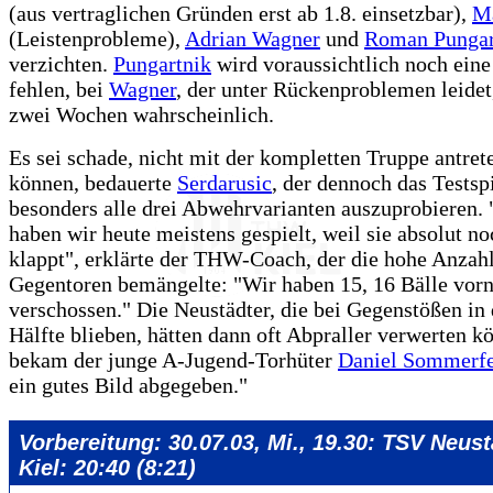
(aus vertraglichen Gründen erst ab 1.8. einsetzbar),
M
(Leistenprobleme),
Adrian Wagner
und
Roman Pungar
verzichten.
Pungartnik
wird voraussichtlich noch ein
fehlen, bei
Wagner
, der unter Rückenproblemen leidet
zwei Wochen wahrscheinlich.
Es sei schade, nicht mit der kompletten Truppe antret
können, bedauerte
Serdarusic
, der dennoch das Testspi
besonders alle drei Abwehrvarianten auszuprobieren. 
haben wir heute meistens gespielt, weil sie absolut no
klappt", erklärte der THW-Coach, der die hohe Anzah
Gegentoren bemängelte: "Wir haben 15, 16 Bälle vor
verschossen." Die Neustädter, die bei Gegenstößen i
Hälfte blieben, hätten dann oft Abpraller verwerten k
bekam der junge A-Jugend-Torhüter
Daniel Sommerf
ein gutes Bild abgegeben."
Vorbereitung: 30.07.03, Mi., 19.30: TSV Neus
Kiel: 20:40 (8:21)