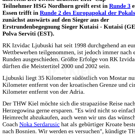
Teilnehmer HSG Nordhorn greift erst in
Runde 3
e
Essen trifft in
Runde 2 des Europapokal der Pokals
zunächst auswärts auf den Sieger aus der
Erstrundenbegegnung Sieger Kutaisi - Kutaisi (G
Polva Serviti (EST).
RK Izvidac Ljubuski hat seit 1998 durchgehend an eu
Wettbewerben teilgenommen, ist jedoch immer nach e
Runden ausgeschieden. Größte Erfolge von RK Izvida
dürften die Meistertitel 2000 und 2002 sein.
Ljubuski liegt 35 Kilometer südöstlich von Mostar n
Kilometer entfernt von der kroatischen Grenze und ci
Kilometer entfernt von der Adria.
Der THW Kiel möchte sich die strapaziöse Reise nac
Herzegowina gerne ersparen. "Es wird nicht so einfach
Heimrecht abzukaufen, auch wenn wir uns das wünsc
Coach
Noka Serdarusic
hat als gebürtiger Kroate best
nach Bosnien. Wir werden es versuchen", kündigte