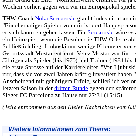
Wochen vorher, gegen wen wir im Europapokal spiele
THW-Coach
Noka Serdarusic
glaubt indes nicht an ei
"Ein ehemaliger Spieler von mir ist dort Hauptsponso
er sich kaum entgehen lassen. Für
Serdarusic
wäre es 
ein Heimspiel, wenn die Bosnier die THW-Offerte ab
Schließlich liegt Ljubuski nur wenige Kilometer von 
Geburtsstadt Mostar entfernt. Velez Mostar war für d
Jährigen als Spieler (bis 1970) und Trainer (1984 bis 
die erste Sprosse auf der Karriereleiter. "Von Ljubusk
nur, dass sie vor zwei Jahren kräftig investiert haben."
Anscheinend mit gehörigem Erfolg, schließlich verlore
letzten Saison in der
dritten Runde
gegen den spätere
Sieger FC Barcelona zu Hause nur 27:31 (15:15).
(Teile entnommen aus den Kieler Nachrichten vom 6.8
Weitere Informationen zum Thema: