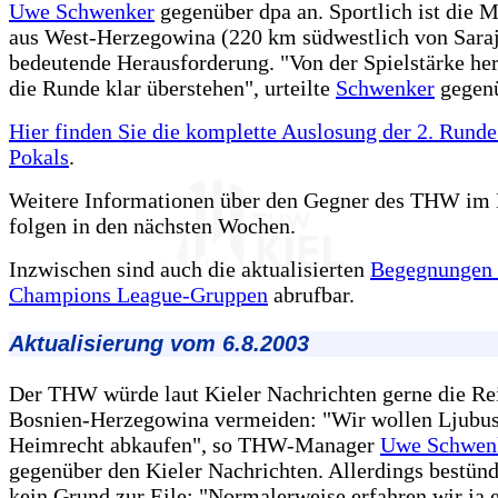
Uwe Schwenker
gegenüber dpa an. Sportlich ist die 
aus West-Herzegowina (220 km südwestlich von Sara
bedeutende Herausforderung. "Von der Spielstärke he
die Runde klar überstehen", urteilte
Schwenker
gegenü
Hier finden Sie die komplette Auslosung der 2. Rund
Pokals
.
Weitere Informationen über den Gegner des THW im
folgen in den nächsten Wochen.
Inzwischen sind auch die aktualisierten
Begegnungen 
Champions League-Gruppen
abrufbar.
Aktualisierung vom 6.8.2003
Der THW würde laut Kieler Nachrichten gerne die Re
Bosnien-Herzegowina vermeiden: "Wir wollen Ljubus
Heimrecht abkaufen", so THW-Manager
Uwe Schwen
gegenüber den Kieler Nachrichten. Allerdings bestün
kein Grund zur Eile: "Normalerweise erfahren wir ja e