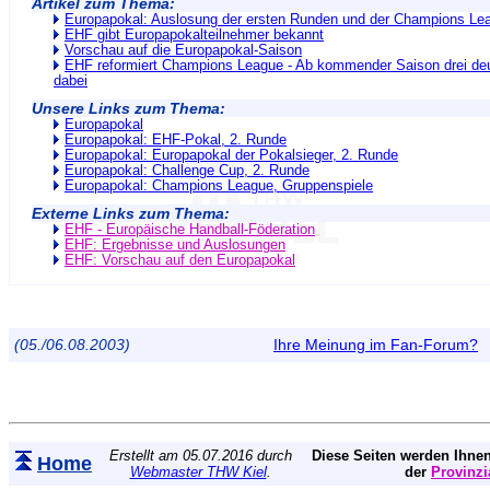
Artikel zum Thema:
Europapokal: Auslosung der ersten Runden und der Champions Le
EHF gibt Europapokalteilnehmer bekannt
Vorschau auf die Europapokal-Saison
EHF reformiert Champions League - Ab kommender Saison drei d
dabei
Unsere Links zum Thema:
Europapokal
Europapokal: EHF-Pokal, 2. Runde
Europapokal: Europapokal der Pokalsieger, 2. Runde
Europapokal: Challenge Cup, 2. Runde
Europapokal: Champions League, Gruppenspiele
Externe Links zum Thema:
EHF - Europäische Handball-Föderation
EHF: Ergebnisse und Auslosungen
EHF: Vorschau auf den Europapokal
(05./06.08.2003)
Ihre Meinung im Fan-Forum?
Erstellt am 05.07.2016 durch
Diese Seiten werden Ihnen
Home
Webmaster THW Kiel
.
der
Provinzi