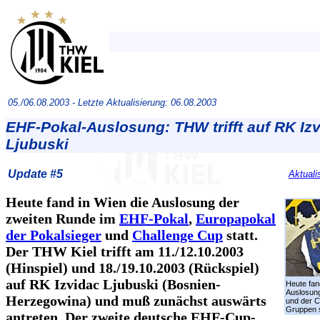
05./06.08.2003 -
Letzte Aktualisierung: 06.08.2003
EHF-Pokal-Auslosung: THW trifft auf RK Iz
Ljubuski
Update #5
Aktuali
Heute fand in Wien die Auslosung der
zweiten Runde im
EHF-Pokal
,
Europapokal
der Pokalsieger
und
Challenge Cup
statt.
Der THW Kiel trifft am 11./12.10.2003
(Hinspiel) und 18./19.10.2003 (Rückspiel)
auf RK Izvidac Ljubuski (Bosnien-
Heute fan
Auslosun
Herzegowina) und muß zunächst auswärts
und der 
Gruppen s
antreten. Der zweite deutsche EHF-Cup-