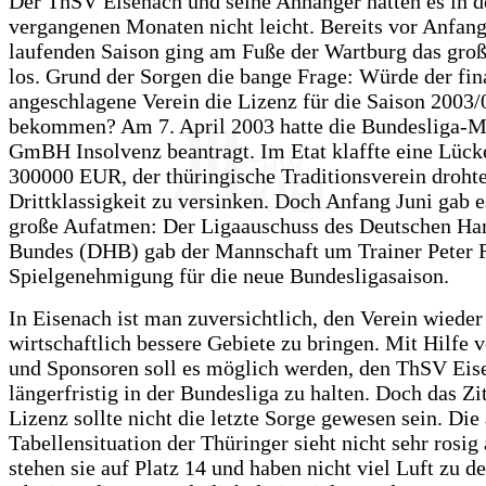
Der ThSV Eisenach und seine Anhänger hatten es in d
vergangenen Monaten nicht leicht. Bereits vor Anfang
laufenden Saison ging am Fuße der Wartburg das groß
los. Grund der Sorgen die bange Frage: Würde der fin
angeschlagene Verein die Lizenz für die Saison 2003/
bekommen? Am 7. April 2003 hatte die Bundesliga-M
GmBH Insolvenz beantragt. Im Etat klaffte eine Lück
300000 EUR, der thüringische Traditionsverein drohte
Drittklassigkeit zu versinken. Doch Anfang Juni gab e
große Aufatmen: Der Ligaauschuss des Deutschen Ha
Bundes (DHB) gab der Mannschaft um Trainer Peter R
Spielgenehmigung für die neue Bundesligasaison.
In Eisenach ist man zuversichtlich, den Verein wieder
wirtschaftlich bessere Gebiete zu bringen. Mit Hilfe
und Sponsoren soll es möglich werden, den ThSV Eis
längerfristig in der Bundesliga zu halten. Doch das Zi
Lizenz sollte nicht die letzte Sorge gewesen sein. Die 
Tabellensituation der Thüringer sieht nicht sehr rosig 
stehen sie auf Platz 14 und haben nicht viel Luft zu d