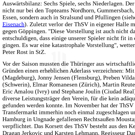
Auswärtsbilanz: Sechs Spiele, sechs Niederlagen. De
nicht nur bei den Topteams Nordhorn, Gummersbach,
Essen, sondern auch in Stralsund und Pfullingen (sie
Eisenach
). Zuletzt verlor der ThSV in eigener Halle m
gegen Göppingen. "Diese Vorstellung ist auch nicht d
entschuldigen, dass einige unserer Spieler nicht fit in 
gingen. Es war eine katastrophale Vorstellung", wetter
Peter Rost in StZ.
Vor der Saison mussten die Thüringer aus wirtschaftl
Gründen einen erheblichen Aderlass verzeichnen: Mit 
(Magdeburg), Jonny Jensen (Flensburg), Preben Vilda
(Schwerin), Elmar Romanesen (Zürich), Martin Reute
Eric Amalou (Ivry) und Stephane Joulin (Ciudad Real
diverse Leistungsträger den Verein, für die kein adäqu
gefunden werden konnte. Im November hat der ThSV
Transfermarkt immerhin noch einmal zugeschlagen un
Hamburg in Ungnade gefallenen Rechtsaußen Mousta
verpflichtet. Das Korsett des ThSV besteht aus den K
Dragan Jerkovic und Karsten Lehmann, Regisseur Dan