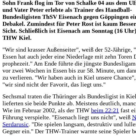
Sohn Frank flog im Tor von Schalke 04 aus dem 
und Vater Peter erlebte als Trainer des Handball-
Bundesligisten ThSV Eisenach gegen Göppingen ei
Debakel. Zumindest für Peter Rost ist kaum Besse
Sicht. Schließlich ist Eisenach am Sonntag (16 Uhr
THW Kiel.
"Wir sind krasser Außenseiter", weiß der 52-Jährige, 
Essen hat auch jeder eine Niederlage mit zehn Toren 
prophezeit." Am Ende führte die jüngste Bundesligam
vor zwei Wochen in Essen bis zur 58. Minute, um dan
zu verlieren. "Wir haben auch in Kiel unsere Chance",
"wir sind nicht der Favorit, das liegt uns."
Sechsmal traten die Thüringer als Bundesligist in Kiel
lieferten sie beide Punkte ab. Meistens deutlich, man
Wie im Februar 2002, als der THW
beim 22:21
fast e
Führung verspielte. "Eisenach liegt uns nicht", weiß
N
Serdarusic
. "Die spielen langsam, destruktiv und lulle
Gegner ein." Der THW-Trainer warnte seine Spieler 