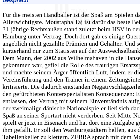
Gespräch
Für die meisten Handballer ist der Spaß am Spielen d
Allerwichtigste. Moustapha Taj ist dafür das beste Bei
31-jährige Rechtsaußen stand zuletzt beim HSV in der
Hamburg unter Vertrag. Doch dort gab es einige Quer
angeblich nicht gezahlte Prämien und Gehälter. Und s
kurzerhand nur zum Statisten auf der Auswechselbank
Dem Mann, der 2002 aus Wilhelmshaven in die Hanse
gekommen war, gefiel die Rolle des traurigen Ersatzsp
und machte seinem Ärger öffentlich Luft, indem er di
Vereinsführung und den Trainer in einem Zeitungsint
kritisierte. Die dadurch entstanden Negativschlagzeile
den gefürchteten Konterspezialisten Konsequenzen: 
entlassen, der Vertrag mit seinem Einverständnis aufg
der zweimalige dänische Nationalspieler ließ sich da
Spaß an seiner Sportart nicht verderben. Seit Mitte 
spielt er jetzt in Eisenach und hat dort eine Aufgabe g
ihm gefällt. Er soll den Wartburgstädtern helfen, aus
Tabellenkeller zu klettern. ZEBRA sprach mit dem Ma