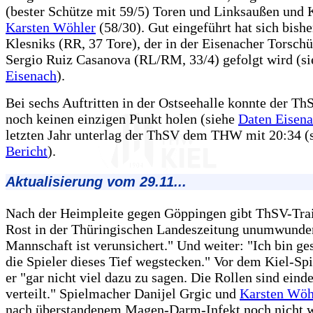
(bester Schütze mit 59/5) Toren und Linksaußen und 
Karsten Wöhler
(58/30). Gut eingeführt hat sich bish
Klesniks (RR, 37 Tore), der in der Eisenacher Torschü
Sergio Ruiz Casanova (RL/RM, 33/4) gefolgt wird (s
Eisenach
).
Bei sechs Auftritten in der Ostseehalle konnte der Th
noch keinen einzigen Punkt holen (siehe
Daten Eisen
letzten Jahr unterlag der ThSV dem THW mit 20:34 (
Bericht
).
Aktualisierung vom 29.11...
Nach der Heimpleite gegen Göppingen gibt ThSV-Trai
Rost in der Thüringischen Landeszeitung unumwunde
Mannschaft ist verunsichert." Und weiter: "Ich bin ge
die Spieler dieses Tief wegstecken." Vor dem Kiel-Sp
er "gar nicht viel dazu zu sagen. Die Rollen sind eind
verteilt." Spielmacher Danijel Grgic und
Karsten Wöh
nach überstandenem Magen-Darm-Infekt noch nicht w