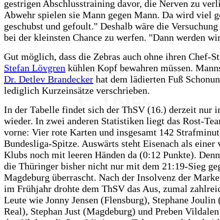
gestrigen Abschlusstraining davor, die Nerven zu verli
Abwehr spielen sie Mann gegen Mann. Da wird viel 
geschubst und gefoult." Deshalb wäre die Versuchung
bei der kleinsten Chance zu werfen. "Dann werden wir 
Gut möglich, dass die Zebras auch ohne ihren Chef-St
Stefan Lövgren
kühlen Kopf bewahren müssen. Manns
Dr. Detlev Brandecker
hat dem lädierten Fuß Schonu
lediglich Kurzeinsätze verschrieben.
In der Tabelle findet sich der ThSV (16.) derzeit nur 
wieder. In zwei anderen Statistiken liegt das Rost-Te
vorne: Vier rote Karten und insgesamt 142 Strafminut
Bundesliga-Spitze. Auswärts steht Eisenach als einer 
Klubs noch mit leeren Händen da (0:12 Punkte). Den
die Thüringer bisher nicht nur mit dem 21:19-Sieg ge
Magdeburg überrascht. Nach der Insolvenz der Mar
im Frühjahr drohte dem ThSV das Aus, zumal zahlrei
Leute wie Jonny Jensen (Flensburg), Stephane Joulin
Real), Stephan Just (Magdeburg) und Preben Vildalen