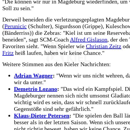
"Die können wir nur in Magdeburg wiederfinden, um 
Soll zu sein."
Derweil beneiden die verletzungsgeplagten Magdebur
(
Perunicic
(Schulter), Sigurdsson (Grippe), Kulescho
(Bänderriss)) die Zebras: "Kiel ist um seine Reserveb
beneiden", sagt SCM-Coach
Alfred Gislason
, der de
Favoriten sieht. "Wenn Spieler wie
Christian Zeitz
od
Fritz
heiß laufen, haben wir keine Chance."
Weitere Stimmen aus den Kieler Nachrichten:
Adrian Wagner
:
"Wenn wir uns nicht wehren, d
wir da unter."
Demetrio Lozano
:
"Das wird ein Kampfspiel. D
Magdeburger nennen sich nicht umsonst Gladiat
wichtig wird es sein, dass wir schnell zurücklauf
Gegenstöße sind sehr gefährlich."
Klaus-Dieter Petersen
:
"Die spielen den Ball lä
besser als in der letzten Saison. Wenn sich unse
nicht richtig bewegt, haben wir keine Chance. Z