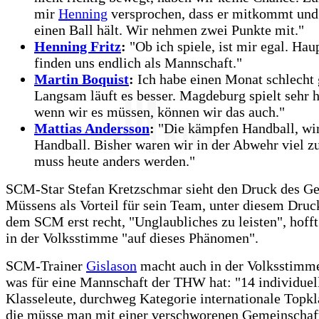
mir
Henning
versprochen, dass er mitkommt und
einen Ball hält. Wir nehmen zwei Punkte mit."
Henning Fritz
:
"Ob ich spiele, ist mir egal. Hau
finden uns endlich als Mannschaft."
Martin Boquist
:
Ich habe einen Monat schlecht g
Langsam läuft es besser. Magdeburg spielt sehr h
wenn wir es müssen, können wir das auch."
Mattias Andersson
:
"Die kämpfen Handball, wir
Handball. Bisher waren wir in der Abwehr viel zu
muss heute anders werden."
SCM-Star Stefan Kretzschmar sieht den Druck des G
Müssens als Vorteil für sein Team, unter diesem Druc
dem SCM erst recht, "Unglaubliches zu leisten", hoff
in der Volksstimme "auf dieses Phänomen".
SCM-Trainer
Gislason
macht auch in der Volksstimme
was für eine Mannschaft der THW hat: "14 individuel
Klasseleute, durchweg Kategorie internationale Topk
die müsse man mit einer verschworenen Gemeinschaft