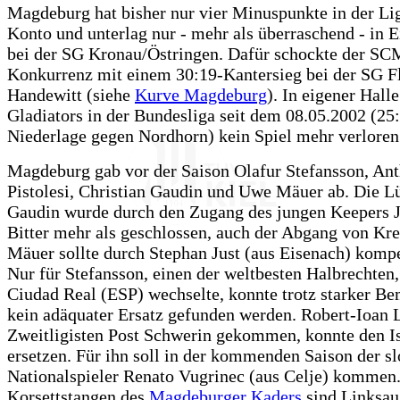
Magdeburg hat bisher nur vier Minuspunkte in der Li
Konto und unterlag nur - mehr als überraschend - in 
bei der SG Kronau/Östringen. Dafür schockte der SC
Konkurrenz mit einem 30:19-Kantersieg bei der SG F
Handewitt (siehe
Kurve Magdeburg
). In eigener Hall
Gladiators in der Bundesliga seit dem 08.05.2002 (25
Niederlage gegen Nordhorn) kein Spiel mehr verloren
Magdeburg gab vor der Saison Olafur Stefansson, An
Pistolesi, Christian Gaudin und Uwe Mäuer ab. Die L
Gaudin wurde durch den Zugang des jungen Keepers 
Bitter mehr als geschlossen, auch der Abgang von Kr
Mäuer sollte durch Stephan Just (aus Eisenach) kompe
Nur für Stefansson, einen der weltbesten Halbrechten,
Ciudad Real (ESP) wechselte, konnte trotz starker 
kein adäquater Ersatz gefunden werden. Robert-Ioan 
Zweitligisten Post Schwerin gekommen, konnte den Is
ersetzen. Für ihn soll in der kommenden Saison der s
Nationalspieler Renato Vugrinec (aus Celje) kommen
Korsettstangen des
Magdeburger Kaders
sind Linksau