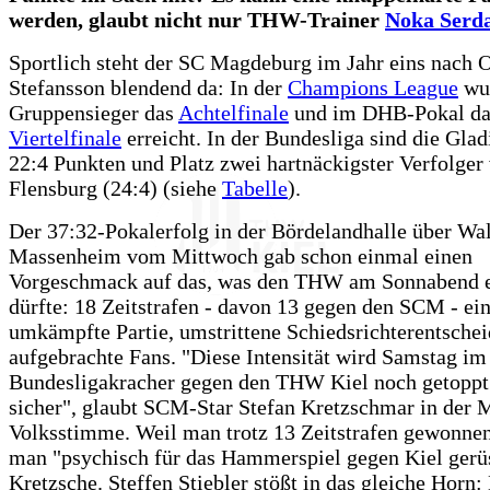
werden, glaubt nicht nur THW-Trainer
Noka Serda
Sportlich steht der SC Magdeburg im Jahr eins nach O
Stefansson blendend da: In der
Champions League
wur
Gruppensieger das
Achtelfinale
und im DHB-Pokal da
Viertelfinale
erreicht. In der Bundesliga sind die Glad
22:4 Punkten und Platz zwei hartnäckigster Verfolger
Flensburg (24:4) (siehe
Tabelle
).
Der 37:32-Pokalerfolg in der Bördelandhalle über Wa
Massenheim vom Mittwoch gab schon einmal einen
Vorgeschmack auf das, was den THW am Sonnabend 
dürfte: 18 Zeitstrafen - davon 13 gegen den SCM - ein
umkämpfte Partie, umstrittene Schiedsrichterentsche
aufgebrachte Fans. "Diese Intensität wird Samstag im
Bundesligakracher gegen den THW Kiel noch getoppt.
sicher", glaubt SCM-Star Stefan Kretzschmar in der
Volksstimme. Weil man trotz 13 Zeitstrafen gewonne
man "psychisch für das Hammerspiel gegen Kiel gerüs
Kretzsche. Steffen Stiebler stößt in das gleiche Horn