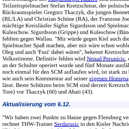
Teilzeitspielmacher Stefan Kretzschmar, der polnisch
Rückraumspieler Gregorz Tkaczyk, die jungen Benne
(RL/LA) und Christian Schöne (RA), der Franzose Joel
mächtige Kreisläufer Sigfus Sigurdsson und Spielma
Kuleschow. Sigurdsson (Grippe) und Kuleschow (Bänd
fehlten gegen Wallau. "Mir würde gegen Kiel auch die
Spielmacher Spaß machen, aber mir wäre schon wohl
Oleg und auch 'Fusi' dabei wären", bekennt Kretzschm
Volksstimme. Definitiv fehlen wird
Nenad Perunicic
,
an der Schulter operiert wurde und fünf Monate ausfäl
noch einmal für den SCM auflaufen wird, ist stark zu
wie auch sein Kommentar auf seiner
eigenen Homepa
lässt. Beste Schützen beim SCM sind derzeit Kretzsc
Tore) vor Tkaczyk (60) und Abati (43).
Aktualisierung vom 6.12.
"Wir haben zwei Punkte zu Hause gegen Flensburg ver
rechnet THW-Trainer
Serdarusic
in den Kieler Nachri