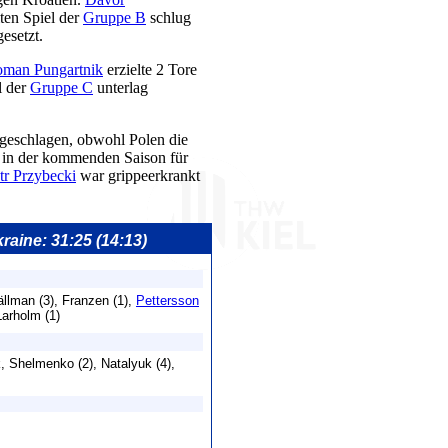
ten Spiel der
Gruppe B
schlug
esetzt.
man Pungartnik
erzielte 2 Tore
l der
Gruppe C
unterlag
 geschlagen, obwohl Polen die
er in der kommenden Saison für
tr Przybecki
war grippeerkrankt
raine: 31:25 (14:13)
ällman (3), Franzen (1),
Pettersson
 Larholm (1)
k, Shelmenko (2), Natalyuk (4),