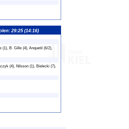
olen: 29:25 (14:16)
e (1), B. Gille (4), Anquetil (6/2),
czyk (4), Nilsson (1), Bielecki (7),