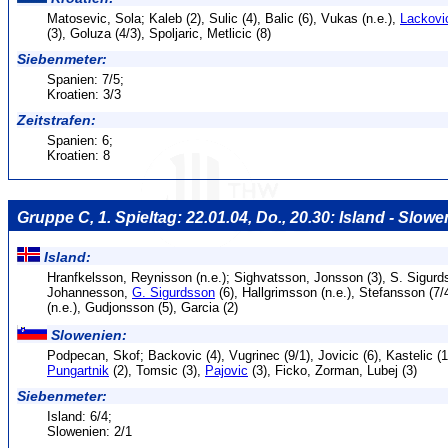
Matosevic, Sola; Kaleb (2), Sulic (4), Balic (6), Vukas (n.e.),
Lackovi
(3), Goluza (4/3), Spoljaric, Metlicic (8)
Siebenmeter:
Spanien: 7/5;
Kroatien: 3/3
Zeitstrafen:
Spanien: 6;
Kroatien: 8
Gruppe C, 1. Spieltag: 22.01.04, Do., 20.30: Island - Slowe
Island:
Hranfkelsson, Reynisson (n.e.); Sighvatsson, Jonsson (3), S. Sigurd
Johannesson,
G. Sigurdsson
(6), Hallgrimsson (n.e.), Stefansson (7/
(n.e.), Gudjonsson (5), Garcia (2)
Slowenien:
Podpecan, Skof; Backovic (4), Vugrinec (9/1), Jovicic (6), Kastelic (
Pungartnik
(2), Tomsic (3),
Pajovic
(3), Ficko, Zorman, Lubej (3)
Siebenmeter:
Island: 6/4;
Slowenien: 2/1