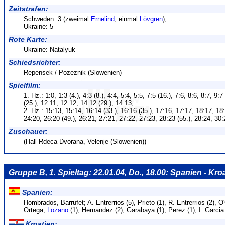
Zeitstrafen:
Schweden: 3 (zweimal
Ernelind
, einmal
Lövgren
);
Ukraine: 5
Rote Karte:
Ukraine: Natalyuk
Schiedsrichter:
Repensek / Pozeznik (Slowenien)
Spielfilm:
1. Hz.: 1:0, 1:3 (4.), 4:3 (8.), 4:4, 5:4, 5:5, 7:5 (16.), 7:6, 8:6, 8:7, 9:7
(25.), 12:11, 12:12, 14:12 (29.), 14:13;
2. Hz.: 15:13, 15:14, 16:14 (33.), 16:16 (35.), 17:16, 17:17, 18:17, 18:
24:20, 26:20 (49.), 26:21, 27:21, 27:22, 27:23, 28:23 (55.), 28:24, 30:
Zuschauer:
(Hall Rdeca Dvorana, Velenje (Slowenien))
Gruppe B, 1. Spieltag: 22.01.04, Do., 18.00: Spanien - Kroa
Spanien:
Hombrados, Barrufet; A. Entrerrios (5), Prieto (1), R. Entrerrios (2), 
Ortega,
Lozano
(1), Hernandez (2), Garabaya (1), Perez (1), I. Garci
Kroatien: