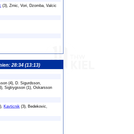
c
(3), Zrnic, Vori, Dzomba, Valcic
nien: 28:34 (13:13)
sson (4), D. Sigurdsson,
4), Sigtrygsson (1), Oskarsson
1),
Kavticnik
(3), Bedekovic,