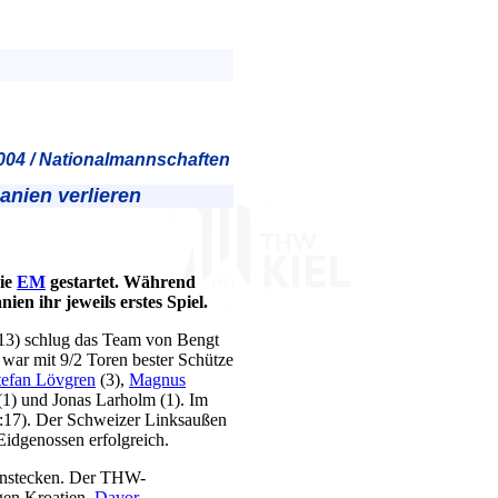
004 / Nationalmannschaften
nien verlieren
die
EM
gestartet. Während
n ihr jeweils erstes Spiel.
13) schlug das Team von Bengt
war mit 9/2 Toren bester Schütze
tefan Lövgren
(3),
Magnus
1) und Jonas Larholm (1). Im
0:17). Der Schweizer Linksaußen
Eidgenossen erfolgreich.
einstecken. Der THW-
egen Kroatien.
Davor