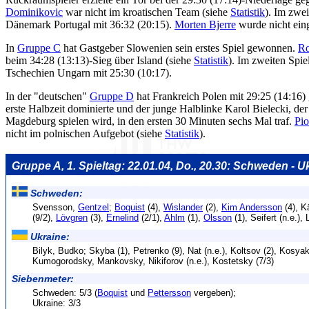
Dominikovic
war nicht im kroatischen Team (siehe
Statistik
). Im zwei
Dänemark Portugal mit 36:32 (20:15).
Morten Bjerre
wurde nicht eing
In
Gruppe C
hat Gastgeber Slowenien sein erstes Spiel gewonnen.
Ro
beim 34:28 (13:13)-Sieg über Island (siehe
Statistik
). Im zweiten Spie
Tschechien Ungarn mit 25:30 (10:17).
In der "deutschen"
Gruppe D
hat Frankreich Polen mit 29:25 (14:16)
erste Halbzeit dominierte und der junge Halblinke Karol Bielecki, d
Magdeburg spielen wird, in den ersten 30 Minuten sechs Mal traf.
Pio
nicht im polnischen Aufgebot (siehe
Statistik
).
Gruppe A, 1. Spieltag: 22.01.04, Do., 20.30: Schweden - Uk
Schweden:
Svensson,
Gentzel
;
Boquist
(4),
Wislander
(2),
Kim Andersson
(4), K
(9/2),
Lövgren
(3),
Ernelind
(2/1),
Ahlm
(1),
Olsson
(1), Seifert (n.e.),
Ukraine:
Bilyk, Budko; Skyba (1), Petrenko (9), Nat (n.e.), Koltsov (2), Kosya
Kumogorodsky, Mankovsky, Nikiforov (n.e.), Kostetsky (7/3)
Siebenmeter:
Schweden: 5/3 (
Boquist
und
Pettersson
vergeben);
Ukraine: 3/3