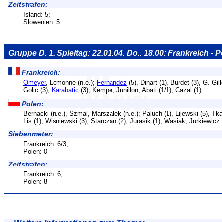
Zeitstrafen:
Island: 5;
Slowenien: 5
Gruppe D, 1. Spieltag: 22.01.04, Do., 18.00: Frankreich - P
Frankreich:
Omeyer
, Lemonne (n.e.);
Fernandez
(5), Dinart (1), Burdet (3), G. Gill
Golic (3),
Karabatic
(3), Kempe, Junillon, Abati (1/1), Cazal (1)
Polen:
Bernacki (n.e.), Szmal, Marszalek (n.e.); Paluch (1), Lijewski (5), Tka
Lis (1), Wisniewski (3), Starczan (2), Jurasik (1), Wasiak, Jurkiewicz
Siebenmeter:
Frankreich: 6/3;
Polen: 0
Zeitstrafen:
Frankreich: 6;
Polen: 8