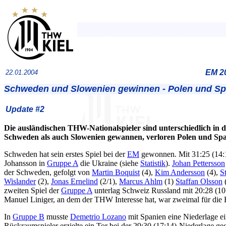
EM 2
22.01.2004
Schweden und Slowenien gewinnen - Polen und Spa
Update #2
Die ausländischen THW-Nationalspieler sind unterschiedlich in 
Schweden als auch Slowenien gewannen, verloren Polen und Spanie
Schweden hat sein erstes Spiel bei der
EM
gewonnen. Mit 31:25 (14:
Johansson in
Gruppe A
die Ukraine (siehe
Statistik
).
Johan Pettersson
der Schweden, gefolgt von
Martin Boquist
(4),
Kim Andersson
(4),
S
Wislander
(2),
Jonas Ernelind
(2/1),
Marcus Ahlm
(1)
Staffan Olsson
(
zweiten Spiel der
Gruppe A
unterlag Schweiz Russland mit 20:28 (1
Manuel Liniger, an dem der THW Interesse hat, war zweimal für die 
In
Gruppe B
musste
Demetrio Lozano
mit Spanien eine Niederlage 
Rückraumspieler erzielte ein Tor bei der 29:30 (17:14)-Niederlage g