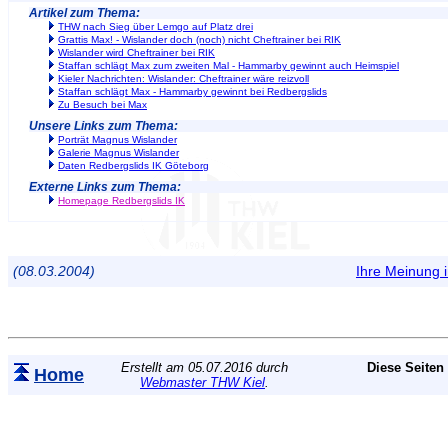
Artikel zum Thema:
THW nach Sieg über Lemgo auf Platz drei
Grattis Max! - Wislander doch (noch) nicht Cheftrainer bei RIK
Wislander wird Cheftrainer bei RIK
Staffan schlägt Max zum zweiten Mal - Hammarby gewinnt auch Heimspiel
Kieler Nachrichten: Wislander: Cheftrainer wäre reizvoll
Staffan schlägt Max - Hammarby gewinnt bei Redbergslids
Zu Besuch bei Max
Unsere Links zum Thema:
Porträt Magnus Wislander
Galerie Magnus Wislander
Daten Redbergslids IK Göteborg
Externe Links zum Thema:
Homepage Redbergslids IK
(08.03.2004)
Ihre Meinung
Erstellt am 05.07.2016 durch
Diese Seiten
Home
Webmaster THW Kiel
.