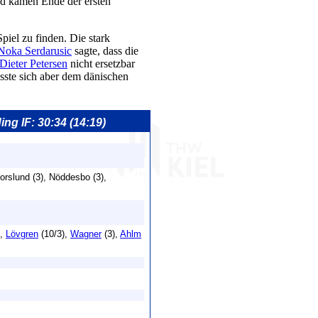
nd kamen Ende der ersten
iel zu finden. Die stark
Noka Serdarusic
sagte, dass die
Dieter Petersen
nicht ersetzbar
ste sich aber dem dänischen
ing IF: 30:34 (14:19)
Forslund (3), Nöddesbo (3),
),
Lövgren
(10/3),
Wagner
(3),
Ahlm