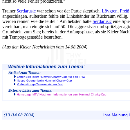
nicht so viele Fehler produzieren."
Trainer
Serdarusic
war schon vor der Partie skeptisch.
Lövgren
,
Preiß
angeschlagen, außerdem fehlte ein Linkshänder im Rückraum völlig. 
werden rennen wie die teufel." Am liebsten hätte
Serdarusic
eine Spie
vereinbart, man einigte sich auf 50. Die aggressiver und spritziger a
Grundstein zum Sieg bereits in der Anfangsphase, als sie Kieler Nach
mit Tempogegenstöße bestraften.
(Aus den Kieler Nachrichten vom 14.08.2004)
Weitere Informationen zum Thema:
Artikel zum Thema:
Erster Sieg beim Hummel Charity-Club für den THW
Illustre Gegner beim Hummel Charity-Cup
Vorbereitungs-Termine stehen fest
Externe Links zum Thema:
Homepage MTV Herzhorn: Informationen zum Hummel Charity-Cup
(13./14.08.2004)
Ihre Meinung