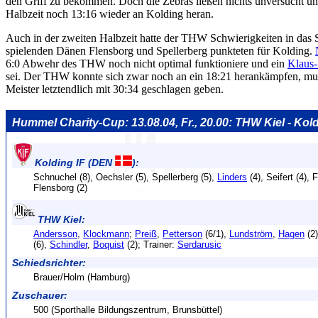
den Griff zu bekommen. Doch die Zebras ließen nichts unversucht u
Halbzeit noch 13:16 wieder an Kolding heran.
Auch in der zweiten Halbzeit hatte der THW Schwierigkeiten in das Sp
spielenden Dänen Flensborg und Spellerberg punkteten für Kolding.
6:0 Abwehr des THW noch nicht optimal funktioniere und ein
Klaus-
sei. Der THW konnte sich zwar noch an ein 18:21 herankämpfen, mus
Meister letztendlich mit 30:34 geschlagen geben.
Hummel Charity-Cup: 13.08.04, Fr., 20.00: THW Kiel - Kold
Kolding IF (DEN
):
Schnuchel (8), Oechsler (5), Spellerberg (5),
Linders
(4), Seifert (4), 
Flensborg (2)
THW Kiel:
Andersson
,
Klockmann
;
Preiß
,
Petterson
(6/1),
Lundström
,
Hagen
(2
(6),
Schindler
,
Boquist
(2); Trainer:
Serdarusic
Schiedsrichter:
Brauer/Holm (Hamburg)
Zuschauer:
500 (Sporthalle Bildungszentrum, Brunsbüttel)