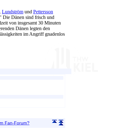
,
Lundström
und
Pettersson
" Die Dänen sind frisch und
lzeit von insgesamt 30 Minuten
gierenden Dänen legten den
lässigkeiten im Angriff gnadenlos
 im Fan-Forum?