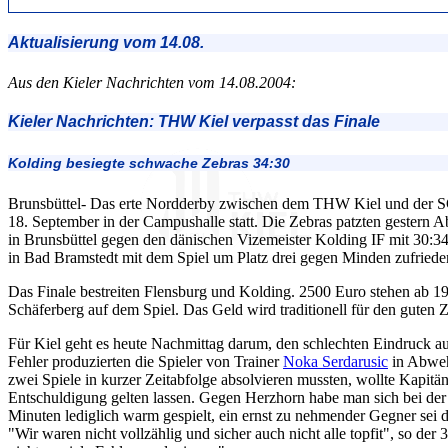
Aktualisierung vom 14.08.
Aus den Kieler Nachrichten vom 14.08.2004:
Kieler Nachrichten: THW Kiel verpasst das Finale
Kolding besiegte schwache Zebras 34:30
Brunsbüttel- Das erte Nordderby zwischen dem THW Kiel und der S
18. September in der Campushalle statt. Die Zebras patzten gester
in Brunsbüttel gegen den dänischen Vizemeister Kolding IF mit 30:3
in Bad Bramstedt mit dem Spiel um Platz drei gegen Minden zufriede
Das Finale bestreiten Flensburg und Kolding. 2500 Euro stehen ab 19
Schäferberg auf dem Spiel. Das Geld wird traditionell für den guten
Für Kiel geht es heute Nachmittag darum, den schlechten Eindruck a
Fehler produzierten die Spieler von Trainer
Noka Serdarusic
in Abweh
zwei Spiele in kurzer Zeitabfolge absolvieren mussten, wollte Kapitä
Entschuldigung gelten lassen. Gegen Herzhorn habe man sich bei der
Minuten lediglich warm gespielt, ein ernst zu nehmender Gegner sei d
"Wir waren nicht vollzählig und sicher auch nicht alle topfit", so der