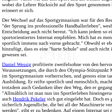
wobei die Lehrer Rücksicht auf den Sport genommen 
erinnert er sich.
Der Wechsel auf das Sportgymnasium war für den Re
"der Sprung ins professionelle Handballerleben", wesh
Entscheidung auch nicht bereut. "Ich kann jedem so e
sportorientiertes Internat empfehlen. Mich hat es me
sportlich immens nach vorne gebracht." Obwohl er e
hinzufügt, dass es eine "harte Schule" und auch nicht
gewesen sei.
Daniel Wessig
profitierte zweifelsohne von den herv
Voraussetzungen, die durch den Olympia-Stützpunkt
im Sportgymnasium vorherrschen, und genoss eine ta
Ausbildung. Er reifte sportlich und menschlich, macht
trotzdem auch Gedanken über den Weg, den er gegange
"Allmählich ist man nun ins Sportlerleben hineingeru
auch
Hendrik Pekeler
sich gut eingelebt hat. Doch es 
sicherlich Jugendliche, die bei all der Maschinerie ve
werden", gibt er zu bedenken. Auf einem Internat sei