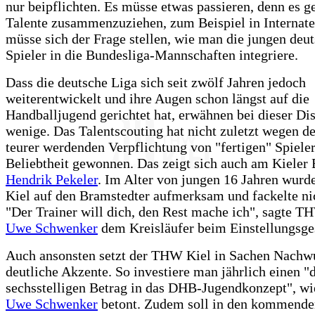
nur beipflichten. Es müsse etwas passieren, denn es 
Talente zusammenzuziehen, zum Beispiel in Internat
müsse sich der Frage stellen, wie man die jungen deu
Spieler in die Bundesliga-Mannschaften integriere.
Dass die deutsche Liga sich seit zwölf Jahren jedoch
weiterentwickelt und ihre Augen schon längst auf die
Handballjugend gerichtet hat, erwähnen bei dieser Di
wenige. Das Talentscouting hat nicht zuletzt wegen d
teurer werdenden Verpflichtung von "fertigen" Spiele
Beliebtheit gewonnen. Das zeigt sich auch am Kieler 
Hendrik Pekeler
. Im Alter von jungen 16 Jahren wur
Kiel auf den Bramstedter aufmerksam und fackelte nic
"Der Trainer will dich, den Rest mache ich", sagte
Uwe Schwenker
dem Kreisläufer beim Einstellungsge
Auch ansonsten setzt der THW Kiel in Sachen Nachw
deutliche Akzente. So investiere man jährlich einen "
sechsstelligen Betrag in das DHB-Jugendkonzept", w
Uwe Schwenker
betont. Zudem soll in den kommenden