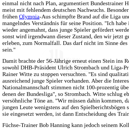
einmal nicht nach Plan, argumentiert Bundestrainer 
meist mit fehlendem deutschen Nachwuchs. Besonde
frühen
Olympia
-Aus schimpfte Brand auf die Liga un
mangelndes Verständnis für seine Position. "Ich hab
wieder angemahnt, dass junge Spieler gefördert werd
sonst wird irgendwann dieser Zustand, den wir jetzt g
erleben, zum Normalfall. Das darf nicht im Sinne des
sein."
Damit brachte der 56-Jährige erneut einen Stein ins R
sowohl DHB-Präsident Ulrich Strombach und Liga-Pr
Rainer Witte zu stoppen versuchten. "Es sind qualitat
ausreichend junge Spieler vorhanden. Aber die Interes
Nationalmannschaft stimmen nicht 100-prozentig übe
denen der Bundesliga", so Strombach. Witte schlug eb
versöhnliche Töne an. "Wir müssen dahin kommen, da
jungen Leute wenigstens auf den Spielberichtsbögen 
sie eingesetzt werden, ist dann Entscheidung des Train
Füchse-Trainer Bob Hanning kann jedoch seinem Kol