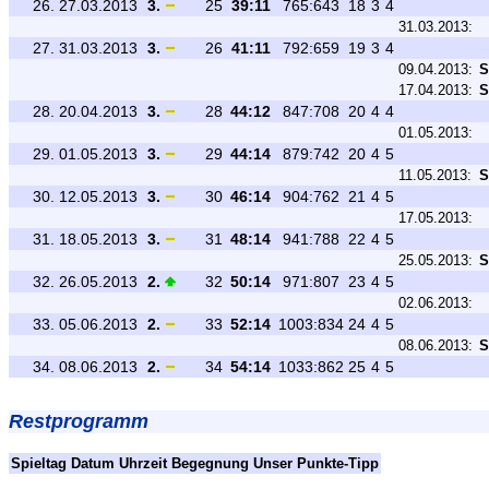
26.
27.03.2013
3.
25
39:11
765:643
18
3
4
31.03.2013:
27.
31.03.2013
3.
26
41:11
792:659
19
3
4
09.04.2013:
S
17.04.2013:
S
28.
20.04.2013
3.
28
44:12
847:708
20
4
4
01.05.2013:
29.
01.05.2013
3.
29
44:14
879:742
20
4
5
11.05.2013:
S
30.
12.05.2013
3.
30
46:14
904:762
21
4
5
17.05.2013:
31.
18.05.2013
3.
31
48:14
941:788
22
4
5
25.05.2013:
S
32.
26.05.2013
2.
32
50:14
971:807
23
4
5
02.06.2013:
33.
05.06.2013
2.
33
52:14
1003:834
24
4
5
08.06.2013:
S
34.
08.06.2013
2.
34
54:14
1033:862
25
4
5
Restprogramm
Spieltag
Datum
Uhrzeit
Begegnung
Unser Punkte-Tipp