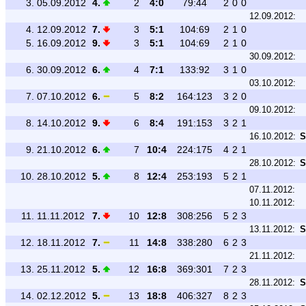
3.
05.09.2012
4.
2
4:0
79:44
2
0
0
12.09.2012:
4.
12.09.2012
7.
3
5:1
104:69
2
1
0
5.
16.09.2012
9.
3
5:1
104:69
2
1
0
30.09.2012:
6.
30.09.2012
6.
4
7:1
133:92
3
1
0
03.10.2012:
7.
07.10.2012
6.
5
8:2
164:123
3
2
0
09.10.2012:
8.
14.10.2012
9.
6
8:4
191:153
3
2
1
16.10.2012:
S
9.
21.10.2012
6.
7
10:4
224:175
4
2
1
28.10.2012:
S
10.
28.10.2012
5.
8
12:4
253:193
5
2
1
07.11.2012:
10.11.2012:
11.
11.11.2012
7.
10
12:8
308:256
5
2
3
13.11.2012:
S
12.
18.11.2012
7.
11
14:8
338:280
6
2
3
21.11.2012:
13.
25.11.2012
5.
12
16:8
369:301
7
2
3
28.11.2012:
S
14.
02.12.2012
5.
13
18:8
406:327
8
2
3