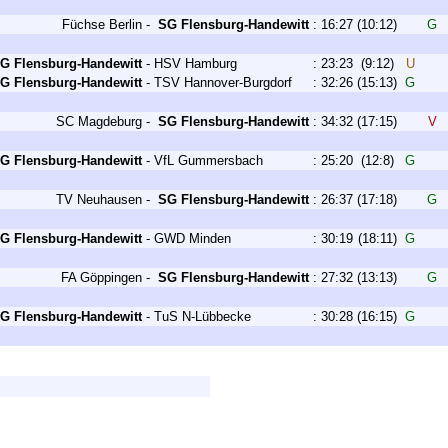
Füchse Berlin
-
SG Flensburg-Handewitt
:
16:27
(10:12)
G
G Flensburg-Handewitt
-
HSV Hamburg
:
23:23
(9:12)
U
G Flensburg-Handewitt
-
TSV Hannover-Burgdorf
:
32:26
(15:13)
G
SC Magdeburg
-
SG Flensburg-Handewitt
:
34:32
(17:15)
V
G Flensburg-Handewitt
-
VfL Gummersbach
:
25:20
(12:8)
G
TV Neuhausen
-
SG Flensburg-Handewitt
:
26:37
(17:18)
G
G Flensburg-Handewitt
-
GWD Minden
:
30:19
(18:11)
G
FA Göppingen
-
SG Flensburg-Handewitt
:
27:32
(13:13)
G
G Flensburg-Handewitt
-
TuS N-Lübbecke
:
30:28
(16:15)
G