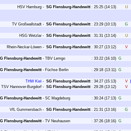
HSV Hamburg
-
SG Flensburg-Handewitt
:
25:25
(14:13)
U
TV Großwallstadt
-
SG Flensburg-Handewitt
:
23:29
(10:13)
G
HSG Wetzlar
-
SG Flensburg-Handewitt
:
31:31
(13:14)
U
Rhein-Neckar-Löwen
-
SG Flensburg-Handewitt
:
30:27
(13:12)
V
G Flensburg-Handewitt
-
TBV Lemgo
:
33:22
(16:10)
G
G Flensburg-Handewitt
-
Füchse Berlin
:
29:18
(13:11)
G
THW Kiel
-
SG Flensburg-Handewitt
:
34:27
(15:13)
V
TSV Hannover-Burgdorf
-
SG Flensburg-Handewitt
:
29:28
(13:12)
V
G Flensburg-Handewitt
-
SC Magdeburg
:
30:24
(17:13)
G
VfL Gummersbach
-
SG Flensburg-Handewitt
:
21:31
(13:16)
G
G Flensburg-Handewitt
-
TV Neuhausen
:
37:26
(18:16)
G