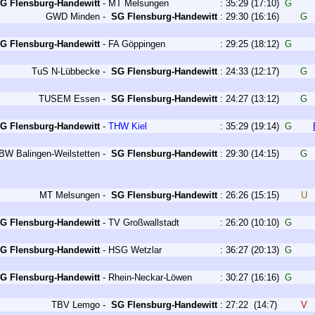
G Flensburg-Handewitt
-
MT Melsungen
:
35:29
(17:10)
G
GWD Minden
-
SG Flensburg-Handewitt
:
29:30
(16:16)
G
G Flensburg-Handewitt
-
FA Göppingen
:
29:25
(18:12)
G
TuS N-Lübbecke
-
SG Flensburg-Handewitt
:
24:33
(12:17)
G
TUSEM Essen
-
SG Flensburg-Handewitt
:
24:27
(13:12)
G
G Flensburg-Handewitt
-
THW Kiel
:
35:29
(19:14)
G
BW Balingen-Weilstetten
-
SG Flensburg-Handewitt
:
29:30
(14:15)
G
MT Melsungen
-
SG Flensburg-Handewitt
:
26:26
(15:15)
U
G Flensburg-Handewitt
-
TV Großwallstadt
:
26:20
(10:10)
G
G Flensburg-Handewitt
-
HSG Wetzlar
:
36:27
(20:13)
G
G Flensburg-Handewitt
-
Rhein-Neckar-Löwen
:
30:27
(16:16)
G
TBV Lemgo
-
SG Flensburg-Handewitt
:
27:22
(14:7)
V