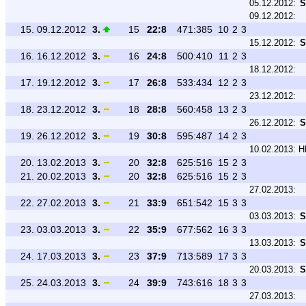
05.12.2012:
S
09.12.2012:
15.
09.12.2012
3.
15
22:8
471:385
10
2
3
15.12.2012:
S
16.
16.12.2012
3.
16
24:8
500:410
11
2
3
18.12.2012:
17.
19.12.2012
3.
17
26:8
533:434
12
2
3
23.12.2012:
18.
23.12.2012
3.
18
28:8
560:458
13
2
3
26.12.2012:
S
19.
26.12.2012
3.
19
30:8
595:487
14
2
3
10.02.2013:
H
20.
13.02.2013
3.
20
32:8
625:516
15
2
3
21.
20.02.2013
3.
20
32:8
625:516
15
2
3
27.02.2013:
22.
27.02.2013
3.
21
33:9
651:542
15
3
3
03.03.2013:
S
23.
03.03.2013
3.
22
35:9
677:562
16
3
3
13.03.2013:
S
24.
17.03.2013
3.
23
37:9
713:589
17
3
3
20.03.2013:
S
25.
24.03.2013
3.
24
39:9
743:616
18
3
3
27.03.2013: