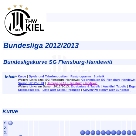
Bundesliga 2012/2013
Bundesligakurve SG Flensburg-Handewitt
Inhalt:
Kurve
|
Spiele und Tabellenposition
|
Restprogramm
|
Statistik
Weitere Links bzgl. SG Flensburg-Handewitt:
Gegnerdaten SG Flensburg-Handewitt
Saison 2012/2013
|
Homepage SG Flensburg-Handewitt
Weitere Links zur Saison 2012/2013:
Ergebnisse & Tabelle
|
Ausführl. Tabelle
|
Erge
Spieltagsübers.
|
Liste aller Spiele/Prognose
|
Kurven/Programm aller Bundeslig.
Kurve