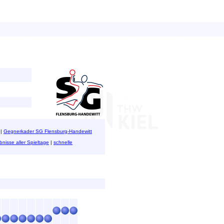
|
Gegnerkader SG Flensburg-Handewitt
bnisse aller Spieltage
|
schnelle