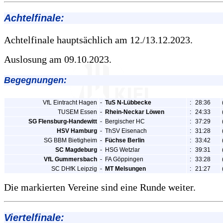
Achtelfinale:
Achtelfinale hauptsächlich am 12./13.12.2023.
Auslosung am 09.10.2023.
Begegnungen:
VfL Eintracht Hagen
-
TuS N-Lübbecke
:
28:36
TUSEM Essen
-
Rhein-Neckar Löwen
:
24:33
SG Flensburg-Handewitt
-
Bergischer HC
:
37:29
HSV Hamburg
-
ThSV Eisenach
:
31:28
SG BBM Bietigheim
-
Füchse Berlin
:
33:42
SC Magdeburg
-
HSG Wetzlar
:
39:31
VfL Gummersbach
-
FA Göppingen
:
33:28
SC DHfK Leipzig
-
MT Melsungen
:
21:27
Die markierten Vereine sind eine Runde weiter.
Viertelfinale: