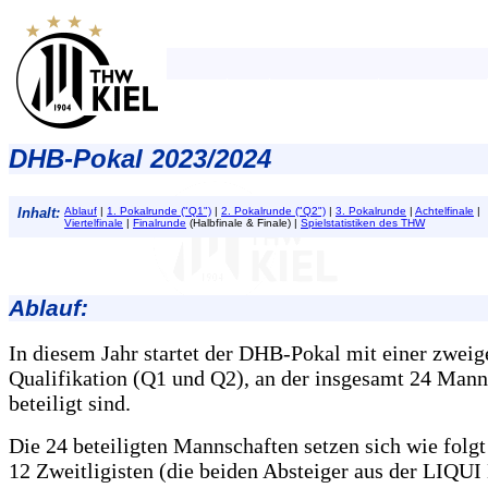
DHB-Pokal 2023/2024
Inhalt:
Ablauf
|
1. Pokalrunde ("Q1")
|
2. Pokalrunde ("Q2")
|
3. Pokalrunde
|
Achtelfinale
|
Viertelfinale
|
Finalrunde
(Halbfinale & Finale) |
Spielstatistiken des THW
Ablauf:
In diesem Jahr startet der DHB-Pokal mit einer zweige
Qualifikation (Q1 und Q2), an der insgesamt 24 Mann
beteiligt sind.
Die 24 beteiligten Mannschaften setzen sich wie fol
12 Zweitligisten (die beiden Absteiger aus der LI