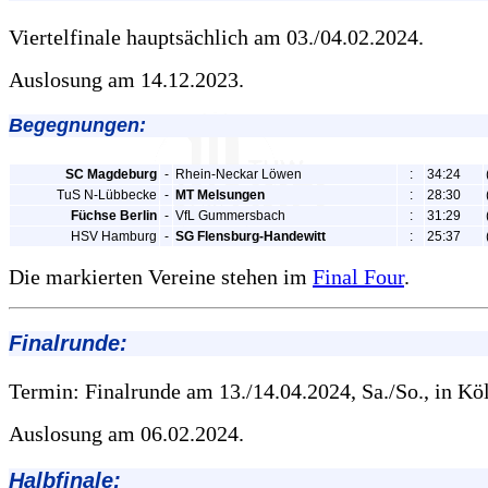
Viertelfinale hauptsächlich am 03./04.02.2024.
Auslosung am 14.12.2023.
Begegnungen:
SC Magdeburg
-
Rhein-Neckar Löwen
:
34:24
TuS N-Lübbecke
-
MT Melsungen
:
28:30
Füchse Berlin
-
VfL Gummersbach
:
31:29
HSV Hamburg
-
SG Flensburg-Handewitt
:
25:37
Die markierten Vereine stehen im
Final Four
.
Final
runde:
Termin: Finalrunde am 13./14.04.2024, Sa./So., in Kö
Auslosung am 06.02.2024.
Halb
finale: