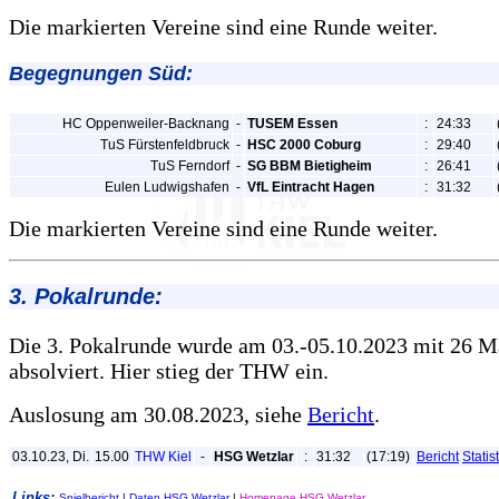
Die markierten Vereine sind eine Runde weiter.
Begegnungen Süd:
HC Oppenweiler-Backnang
-
TUSEM Essen
:
24:33
TuS Fürstenfeldbruck
-
HSC 2000 Coburg
:
29:40
TuS Ferndorf
-
SG BBM Bietigheim
:
26:41
Eulen Ludwigshafen
-
VfL Eintracht Hagen
:
31:32
Die markierten Vereine sind eine Runde weiter.
3. Pokalrunde:
Die 3. Pokalrunde wurde am 03.-05.10.2023 mit 26 M
absolviert. Hier stieg der THW ein.
Auslosung am 30.08.2023, siehe
Bericht
.
03.10.23, Di.
15.00
THW Kiel
-
HSG Wetzlar
:
31:32
(17:19)
Bericht
Statist
Links:
Spielbericht
|
Daten HSG Wetzlar
|
Homepage HSG Wetzlar