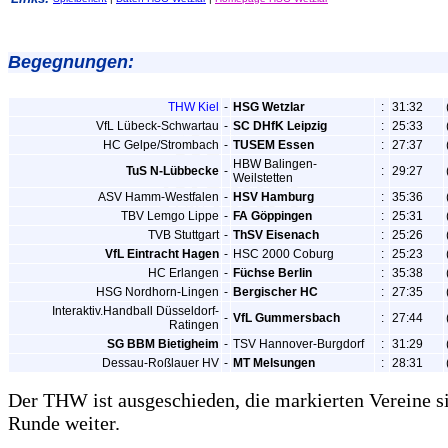
Begegnungen:
THW Kiel
-
HSG Wetzlar
:
31:32
VfL Lübeck-Schwartau
-
SC DHfK Leipzig
:
25:33
HC Gelpe/Strombach
-
TUSEM Essen
:
27:37
HBW Balingen-
TuS N-Lübbecke
-
:
29:27
Weilstetten
ASV Hamm-Westfalen
-
HSV Hamburg
:
35:36
TBV Lemgo Lippe
-
FA Göppingen
:
25:31
TVB Stuttgart
-
ThSV Eisenach
:
25:26
VfL Eintracht Hagen
-
HSC 2000 Coburg
:
25:23
HC Erlangen
-
Füchse Berlin
:
35:38
HSG Nordhorn-Lingen
-
Bergischer HC
:
27:35
Interaktiv.Handball Düsseldorf-
-
VfL Gummersbach
:
27:44
Ratingen
SG BBM Bietigheim
-
TSV Hannover-Burgdorf
:
31:29
Dessau-Roßlauer HV
-
MT Melsungen
:
28:31
Der THW ist ausgeschieden, die markierten Vereine s
Runde weiter.