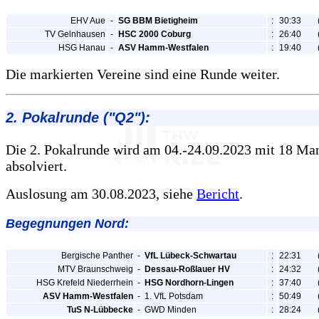
EHV Aue
-
SG BBM Bietigheim
:
30:33
TV Gelnhausen
-
HSC 2000 Coburg
:
26:40
HSG Hanau
-
ASV Hamm-Westfalen
:
19:40
Die markierten Vereine sind eine Runde weiter.
2. Pokalrunde ("Q2"):
Die 2. Pokalrunde wird am 04.-24.09.2023 mit 18 Ma
absolviert.
Auslosung am 30.08.2023, siehe
Bericht
.
Begegnungen Nord:
Bergische Panther
-
VfL Lübeck-Schwartau
:
22:31
MTV Braunschweig
-
Dessau-Roßlauer HV
:
24:32
HSG Krefeld Niederrhein
-
HSG Nordhorn-Lingen
:
37:40
ASV Hamm-Westfalen
-
1. VfL Potsdam
:
50:49
TuS N-Lübbecke
-
GWD Minden
:
28:24