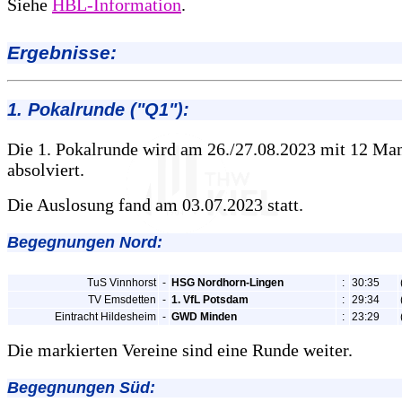
Siehe
HBL-Information
.
Ergebnisse:
1. Pokalrunde ("Q1"):
Die 1. Pokalrunde wird am 26./27.08.2023 mit 12 Ma
absolviert.
Die Auslosung fand am 03.07.2023 statt.
Begegnungen Nord:
TuS Vinnhorst
-
HSG Nordhorn-Lingen
:
30:35
TV Emsdetten
-
1. VfL Potsdam
:
29:34
Eintracht Hildesheim
-
GWD Minden
:
23:29
Die markierten Vereine sind eine Runde weiter.
Begegnungen Süd: