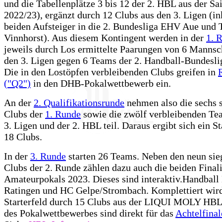
und die Tabellenplätze 3 bis 12 der 2. HBL aus der Sa
2022/23), ergänzt durch 12 Clubs aus den 3. Ligen (in
beiden Aufsteiger in die 2. Bundesliga EHV Aue und 
Vinnhorst). Aus diesem Kontingent werden in der
1. 
jeweils durch Los ermittelte Paarungen von 6 Mannsc
den 3. Ligen gegen 6 Teams der 2. Handball-Bundesli
Die in den Lostöpfen verbleibenden Clubs greifen in
("Q2")
in den DHB-Pokalwettbewerb ein.
An der
2. Qualifikationsrunde
nehmen also die sechs 
Clubs der
1. Runde
sowie die zwölf verbleibenden Te
3. Ligen und der 2. HBL teil. Daraus ergibt sich ein St
18 Clubs.
In der
3. Runde
starten 26 Teams. Neben den neun sie
Clubs der 2. Runde zählen dazu auch die beiden Finali
Amateurpokals 2023. Dieses sind interaktiv.Handball
Ratingen und HC Gelpe/Strombach. Komplettiert wir
Starterfeld durch 15 Clubs aus der LIQUI MOLY HBL 
des Pokalwettbewerbes sind direkt für das
Achtelfinal