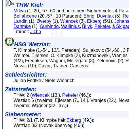
THW Kiel:
Mrkva
(1.-20,, 57.-60 und bei einem Siebenmeter, 4 Para
Bellahcene
(20.-57., 10 Paraden);
Ehrig
,
Duvnjak
(5),
Re
Landin
(1),
Øverby
(1),
Wiencek
(3),
Ekberg
(5/1),
Johan
Dahmke
(1),
Gurbindo
,
Wallinius
,
Bilyk
,
Pekeler
,
á Skipa
Trainer:
Jicha
HSG Wetzlar:
T. Klimpke (1.-54., 13/1 Paraden), Suljakovic (54.-60., 3 
Weimer, Ejlersen, O. Klimpke (2), Kuzmanovski, Vranjes 
(4/2), Fredriksen, Wagner, Mellegard (3), Zelenovic (2), R
Novak (10), Cavor; Trainer: Carstens
Schiedsrichter:
Julian Fedtke / Niels Wienrich
Zeitstrafen:
THW: 2 (
Wiencek
(13.),
Pekeler
(46.));
Weztlar: 6 (zweimal Ejlersen (7., 14.), Vranjes (22.), Nova
zweimal Wagner (32., 37.))
Siebenmeter:
THW: 2/1 (T. Klimpke hält
Ekberg
(49.));
Wetzlar: 3/2 (Novak überweg (46.))