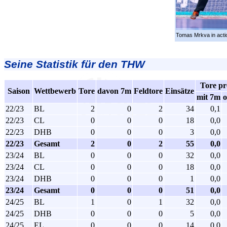
Tomas Mrkva in acti
Seine Statistik für den THW
Tore pr
Saison
Wettbewerb
Tore
davon 7m
Feldtore
Einsätze
mit 7m
22/23
BL
2
0
2
34
0,1
22/23
CL
0
0
0
18
0,0
22/23
DHB
0
0
0
3
0,0
22/23
Gesamt
2
0
2
55
0,0
23/24
BL
0
0
0
32
0,0
23/24
CL
0
0
0
18
0,0
23/24
DHB
0
0
0
1
0,0
23/24
Gesamt
0
0
0
51
0,0
24/25
BL
1
0
1
32
0,0
24/25
DHB
0
0
0
5
0,0
24/25
EL
0
0
0
14
0,0