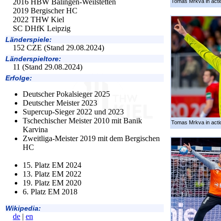
2016 HBW Balingen-Weilstetten
Tomas Mrkva in acti
2019 Bergischer HC
2022 THW Kiel
SC DHfK Leipzig
Länderspiele:
152 CZE (Stand 29.08.2024)
Länderspieltore:
11 (Stand 29.08.2024)
Erfolge:
Deutscher Pokalsieger 2025
Deutscher Meister 2023
Supercup-Sieger 2022 und 2023
Tschechischer Meister 2010 mit Banik
Tomas Mrkva in acti
Karvina
Zweitliga-Meister 2019 mit dem Bergischen
HC
15. Platz EM 2024
13. Platz EM 2022
19. Platz EM 2020
6. Platz EM 2018
Wikipedia:
de
|
en