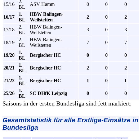
2.
15/16
ASV Hamm
0
0
0
BL
1.
HBW Balingen-
16/17
2
0
2
BL
Weilstetten
2.
HBW Balingen-
17/18
3
0
3
BL
Weilstetten
2.
HBW Balingen-
18/19
7
0
7
BL
Weilstetten
1.
19/20
Bergischer HC
0
0
0
BL
1.
20/21
Bergischer HC
2
0
2
BL
1.
21/22
Bergischer HC
1
0
1
BL
1.
25/26
SC DHfK Leipzig
0
0
0
BL
Saisons in der ersten Bundesliga sind fett markiert.
Gesamtstatistik für alle Erstliga-Einsätze in
Bundesliga