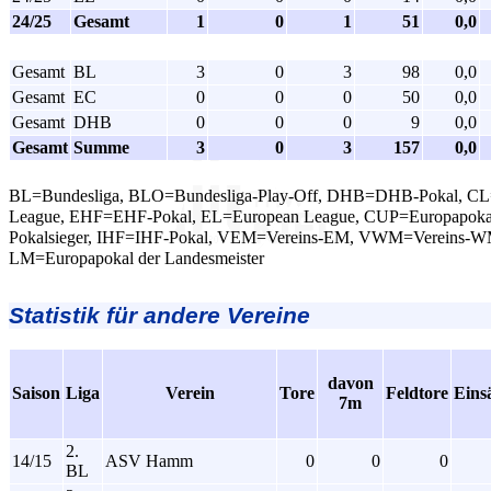
24/25
Gesamt
1
0
1
51
0,0
Gesamt
BL
3
0
3
98
0,0
Gesamt
EC
0
0
0
50
0,0
Gesamt
DHB
0
0
0
9
0,0
Gesamt
Summe
3
0
3
157
0,0
BL=Bundesliga, BLO=Bundesliga-Play-Off, DHB=DHB-Pokal, C
League, EHF=EHF-Pokal, EL=European League, CUP=Europapokal
Pokalsieger, IHF=IHF-Pokal, VEM=Vereins-EM, VWM=Vereins-W
LM=Europapokal der Landesmeister
Statistik für andere Vereine
davon
Saison
Liga
Verein
Tore
Feldtore
Eins
7m
2.
14/15
ASV Hamm
0
0
0
BL