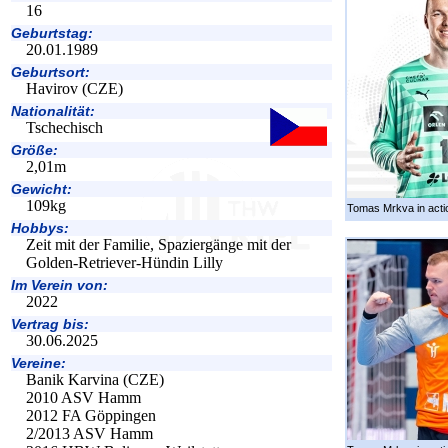
16
Geburtstag:
20.01.1989
Geburtsort:
Havirov (CZE)
Nationalität:
Tschechisch
Größe:
2,01m
Gewicht:
109kg
Tomas Mrkva in acti
Hobbys:
Zeit mit der Familie, Spaziergänge mit der
Golden-Retriever-Hündin Lilly
Im Verein von:
2022
Vertrag bis:
30.06.2025
Vereine:
Banik Karvina (CZE)
2010 ASV Hamm
2012 FA Göppingen
2/2013 ASV Hamm