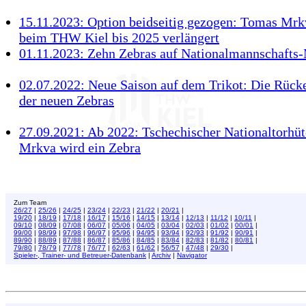
15.11.2023: Option beidseitig gezogen: Tomas Mrk
beim THW Kiel bis 2025 verlängert
01.11.2023: Zehn Zebras auf Nationalmannschafts
02.07.2022: Neue Saison auf dem Trikot: Die Rü
der neuen Zebras
27.09.2021: Ab 2022: Tschechischer Nationaltorhü
Mrkva wird ein Zebra
Zum Team
26/27
|
25/26
|
24/25
|
23/24
|
22/23
|
21/22
|
20/21
|
19/20
|
18/19
|
17/18
|
16/17
|
15/16
|
14/15
|
13/14
|
12/13
|
11/12
|
10/11
|
09/10
|
08/09
|
07/08
|
06/07
|
05/06
|
04/05
|
03/04
|
02/03
|
01/02
|
00/01
|
99/00
|
98/99
|
97/98
|
96/97
|
95/96
|
94/95
|
93/94
|
92/93
|
91/92
|
90/91
|
89/90
|
88/89
|
87/88
|
86/87
|
85/86
|
84/85
|
83/84
|
82/83
|
81/82
|
80/81
|
79/80
|
78/79
|
77/78
|
76/77
|
62/63
|
61/62
|
56/57
|
47/48
|
29/30
|
Spieler-, Trainer- und Betreuer-Datenbank
|
Archiv
|
Navigator