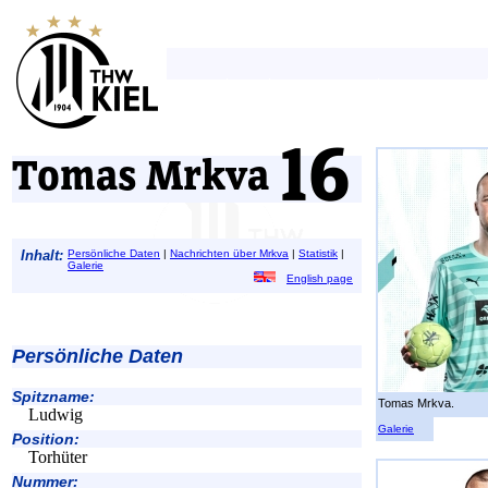
Tomas Mrkva
Inhalt:
Persönliche Daten
|
Nachrichten über Mrkva
|
Statistik
|
Galerie
English page
Persönliche Daten
Spitzname:
Tomas Mrkva.
Ludwig
Galerie
Position:
Torhüter
Nummer: