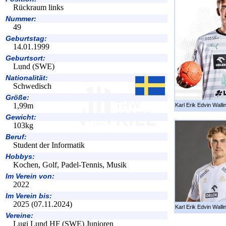
Rückraum links
Nummer:
49
Geburtstag:
14.01.1999
Geburtsort:
Lund (SWE)
Nationalität:
Schwedisch
Größe:
1,99m
Karl Erik Edvin Wallin
Gewicht:
103kg
Beruf:
Student der Informatik
Hobbys:
Kochen, Golf, Padel-Tennis, Musik
Im Verein von:
2022
Im Verein bis:
2025 (07.11.2024)
Karl Erik Edvin Wallin
Vereine:
Lugi Lund HF (SWE) Junioren