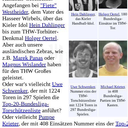
Angefangen bei
"Fiete"
Westheider
, dem Vater des
Hein Dahlinger
,
Holger Oertel
, 180
Hasseer Wirbels, über das
das Kieler
Bundesliga-
Handball-Idol.
Einsätze im THW-
Kieler Idol
Hein Dahlinger
Tor.
bis zum THW-Torhüter-
Denkmal
Holger Oertel
.
Aber auch unsere
ausländischen Zebras, wie
z.B.
Marek Panas
oder
Magnus Wislander
haben
für den THW Großes
geleistet.
Oder war's vielleicht
Uwe
Uwe Schwenker
,
Michael Krieter
,
Schwenker
, der mit 1224
Nummer eins der
in 408
THW-
Bundesliga-
Toren in 297 Spielen die
Torschützenliste
Partien im THW-
Top-20-Bundesliga-
mit 1224 Toren in
Kasten.
Torschützenliste
anführt?
297 Bundesliga-
Spielen.
Oder vielleicht
Pumpe
Krieter
, der mit 408 Einsätzen Nummer eins der
Top-2