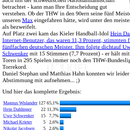
betrachtet - kann man Ihre Entscheidung gut
verstehen. Ob der THW in den 90ern seine fünf Meiste
unseren
Max
eingefahren hätte, wird unter den meist
als bezweifelt.
Auf Platz zwei kam das Kieler Handball-Idol
Hein Da
Internet-Benutzer, das waren 11,3 Prozent, stimmten 
fünffachen deutschen Meister. Ihm folgte dichtauf
Uw
Schwenker
mit 15 Stimmen (7,7 Prozent) - er hält mi
Toren in 295 Spielen immer noch den THW-Bundesli
Torrekord.
Daniel Stephan und Matthias Hahn konnten wir leider 
Abstimmung mit aufnehmen... ;)
Und hier das komplette Ergebnis:
Magnus Wislander
127
65,1%
Hein Dahlinger
22
11,3%
Uwe Schwenker
15
7,7%
Michael Krieter
5
2,6%
Nikolaj Jacobsen
5
2,6%