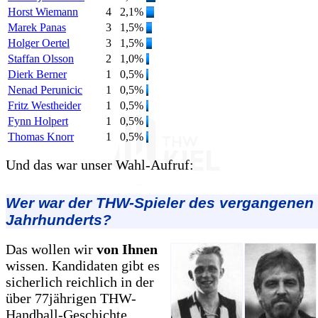
Horst Wiemann
4
2,1%
Marek Panas
3
1,5%
Holger Oertel
3
1,5%
Staffan Olsson
2
1,0%
Dierk Berner
1
0,5%
Nenad Perunicic
1
0,5%
Fritz Westheider
1
0,5%
Fynn Holpert
1
0,5%
Thomas Knorr
1
0,5%
Und das war unser Wahl-Aufruf:
Wer war der THW-Spieler des vergangenen
Jahrhunderts?
Das wollen wir
von Ihnen
wissen. Kandidaten gibt es
sicherlich reichlich in der
über 77jährigen THW-
Handball-Geschichte.