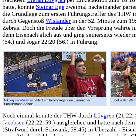
hatte, konnte
Steinar Ege
zweimal nacheinander parie
die Grundlage zum ersten Führungstreffer des THW in
durch Gegenstoß
Wislander
in der 52. Minute zum 19:
Zebras. Doch die Freude über den Vorsprung währte ni
denn Eisenach glich aus und ging seinerseits wieder m
(54.) und sogar 22:20 (56.) in Führung.
Nikolaj Jacobsen
scheitert am hervorragenden Eisenacher
Jubel in der Wer
Schlußmann Scheie.
Noch einmal konnte der THW durch
Lövgren
(21:22, 
Jacobsen
(22:22, 59.) ausgleichen und hatte nach dem
(Strafwurf durch Schwank, 58:45) in Überzahl - Eisen