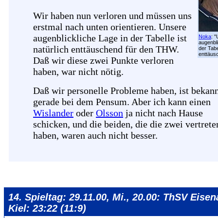
Wir haben nun verloren und müssen uns
erstmal nach unten orientieren. Unsere
augenblickliche Lage in der Tabelle ist
Noka
: 
augenbli
natürlich enttäuschend für den THW.
der Tabe
enttäus
Daß wir diese zwei Punkte verloren
haben, war nicht nötig.
Daß wir personelle Probleme haben, ist bekann
gerade bei dem Pensum. Aber ich kann einen
Wislander
oder
Olsson
ja nicht nach Hause
schicken, und die beiden, die die zwei vertrete
haben, waren auch nicht besser.
14. Spieltag: 29.11.00, Mi., 20.00: ThSV Eise
Kiel: 23:22 (11:9)