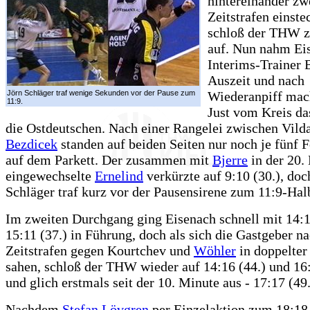
hintereinander zw
Zeitstrafen einst
schloß der THW z
auf. Nun nahm Ei
Interims-Trainer 
Auszeit und nach
Jörn Schläger traf wenige Sekunden vor der Pause zum
Wiederanpiff mac
11:9.
Just vom Kreis da
die Ostdeutschen. Nach einer Rangelei zwischen Vild
Bezdicek
standen auf beiden Seiten nur noch je fünf F
auf dem Parkett. Der zusammen mit
Bjerre
in der 20.
eingewechselte
Ernelind
verkürzte auf 9:10 (30.), doc
Schläger traf kurz vor der Pausensirene zum 11:9-Hal
Im zweiten Durchgang ging Eisenach schnell mit 14:1
15:11 (37.) in Führung, doch als sich die Gastgeber n
Zeitstrafen gegen Kourtchev und
Wöhler
in doppelter
sahen, schloß der THW wieder auf 14:16 (44.) und 16:
und glich erstmals seit der 10. Minute aus - 17:17 (49.
Nachdem
Stefan Lövgren
per Einzelaktion zum 18:18 