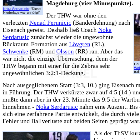
Magdeburg (vier Minuspunkte).
Noka Serdarusic
: "Diese
Niederlage war unnötig!"
Der THW war ohne den
verletzten
Nenad Perunicic
(Bänderdehnung) nach
Eisenach gereist. Deshalb ließ Coach
Noka
Serdarusic
zunächst wieder die ungewohnte
Rückraum-Formation aus
Lövgren
(RL),
Schwenke
(RM) und
Olsson
(RR) ran. Aber das
war nicht die einzige Überraschung, denn der
THW begann mit einer für die Zebras sehr
Heu
Wol
ungewöhnlichen 3:2:1-Deckung.
traf
Nach ausgeglichenem Start (3:3, 10.) ging Eisenach mi
in Führung. Der THW verkürzte zwar auf 4:5 (14.) und
mußte dann aber in der 23. Minute das 9:5 der Wartbu
hinnehmen -
Noka Serdarusic
nahm eine Auszeit. Bis 
sich eine zerfahrene Partie entwickelt, die durch viele
Fehler und Ballverluste auf beiden Seiten geprägt war
Als der ThSV kur