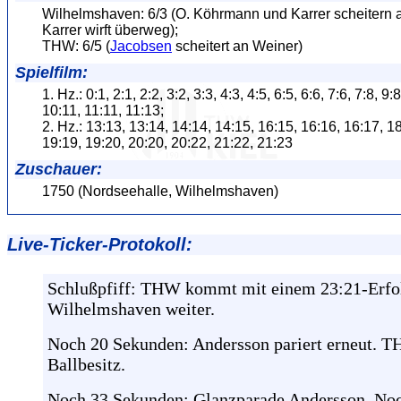
Wilhelmshaven: 6/3 (O. Köhrmann und Karrer scheitern
Karrer wirft überweg);
THW: 6/5 (
Jacobsen
scheitert an Weiner)
Spielfilm:
1. Hz.: 0:1, 2:1, 2:2, 3:2, 3:3, 4:3, 4:5, 6:5, 6:6, 7:6, 7:8, 9:
10:11, 11:11, 11:13;
2. Hz.: 13:13, 13:14, 14:14, 14:15, 16:15, 16:16, 16:17, 1
19:19, 19:20, 20:20, 20:22, 21:22, 21:23
Zuschauer:
1750 (Nordseehalle, Wilhelmshaven)
Live-Ticker-Protokoll:
Schlußpfiff: THW kommt mit einem 23:21-Erfo
Wilhelmshaven weiter.
Noch 20 Sekunden: Andersson pariert erneut. 
Ballbesitz.
Noch 33 Sekunden: Glanzparade Andersson. No