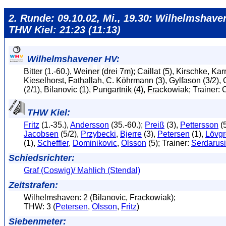
2. Runde: 09.10.02, Mi., 19.30: Wilhelmshave
THW Kiel: 21:23 (11:13)
Wilhelmshavener HV:
Bitter (1.-60.), Weiner (drei 7m); Caillat (5), Kirschke, Karr
Kieselhorst, Fathallah, C. Köhrmann (3), Gylfason (3/2)
(2/1), Bilanovic (1), Pungartnik (4), Frackowiak; Trainer:
THW Kiel:
Fritz
(1.-35.),
Andersson
(35.-60.);
Preiß
(3),
Pettersson
(5
Jacobsen
(5/2),
Przybecki
,
Bjerre
(3),
Petersen
(1),
Lövg
(1),
Scheffler
,
Dominikovic
,
Olsson
(5); Trainer:
Serdarus
Schiedsrichter:
Graf (Coswig)/ Mahlich (Stendal)
Zeitstrafen:
Wilhelmshaven: 2 (Bilanovic, Frackowiak);
THW: 3 (
Petersen
,
Olsson
,
Fritz
)
Siebenmeter: