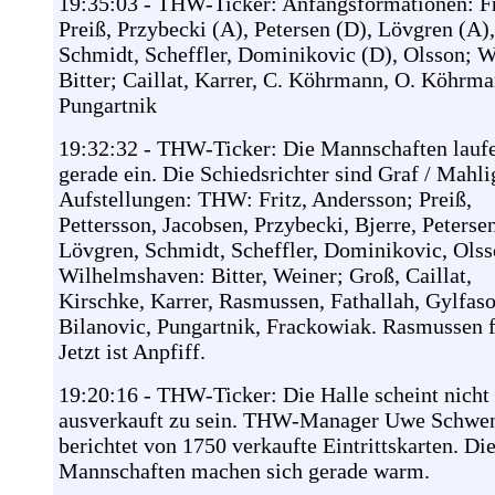
19:35:03 - THW-Ticker: Anfangsformationen: Fr
Preiß, Przybecki (A), Petersen (D), Lövgren (A),
Schmidt, Scheffler, Dominikovic (D), Olsson;
Bitter; Caillat, Karrer, C. Köhrmann, O. Köhrma
Pungartnik
19:32:32 - THW-Ticker: Die Mannschaften lauf
gerade ein. Die Schiedsrichter sind Graf / Mahli
Aufstellungen: THW: Fritz, Andersson; Preiß,
Pettersson, Jacobsen, Przybecki, Bjerre, Petersen
Lövgren, Schmidt, Scheffler, Dominikovic, Olss
Wilhelmshaven: Bitter, Weiner; Groß, Caillat,
Kirschke, Karrer, Rasmussen, Fathallah, Gylfaso
Bilanovic, Pungartnik, Frackowiak. Rasmussen f
Jetzt ist Anpfiff.
19:20:16 - THW-Ticker: Die Halle scheint nicht
ausverkauft zu sein. THW-Manager Uwe Schwe
berichtet von 1750 verkaufte Eintrittskarten. Di
Mannschaften machen sich gerade warm.