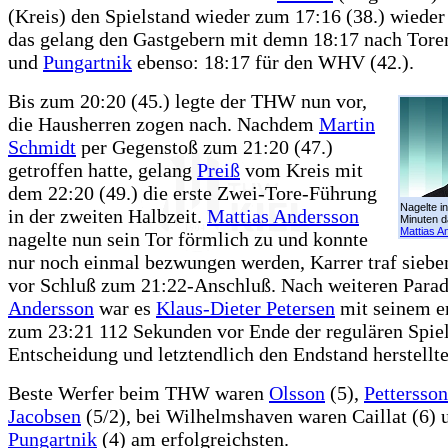
(Kreis) den Spielstand wieder zum 17:16 (38.) wiede
das gelang den Gastgebern mit demn 18:17 nach Toren
und
Pungartnik
ebenso: 18:17 für den WHV (42.).
Bis zum 20:20 (45.) legte der THW nun vor,
die Hausherren zogen nach. Nachdem
Martin
Schmidt
per Gegenstoß zum 21:20 (47.)
getroffen hatte, gelang
Preiß
vom Kreis mit
dem 22:20 (49.) die erste Zwei-Tore-Führung
Nagelte in
in der zweiten Halbzeit.
Mattias Andersson
Minuten d
Mattias A
nagelte nun sein Tor förmlich zu und konnte
nur noch einmal bezwungen werden, Karrer traf sieb
vor Schluß zum 21:22-Anschluß. Nach weiteren Para
Andersson
war es
Klaus-Dieter Petersen
mit seinem e
zum 23:21 112 Sekunden vor Ende der regulären Spielz
Entscheidung und letztendlich den Endstand herstellte
Beste Werfer beim THW waren
Olsson
(5),
Pettersson
Jacobsen
(5/2), bei Wilhelmshaven waren Caillat (6) 
Pungartnik
(4) am erfolgreichsten.