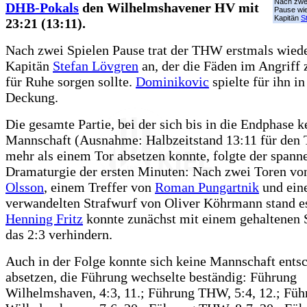
Nach zwei
DHB-Pokals
den Wilhelmshavener HV mit
Pause wie
Kapitän
S
23:21 (13:11).
Nach zwei Spielen Pause trat der THW erstmals wied
Kapitän
Stefan Lövgren
an, der die Fäden im Angriff 
für Ruhe sorgen sollte.
Dominikovic
spielte für ihn in
Deckung.
Die gesamte Partie, bei der sich bis in die Endphase k
Mannschaft (Ausnahme: Halbzeitstand 13:11 für den
mehr als einem Tor absetzen konnte, folgte der spann
Dramaturgie der ersten Minuten: Nach zwei Toren v
Olsson
, einem Treffer von
Roman Pungartnik
und ein
verwandelten Strafwurf von Oliver Köhrmann stand es 
Henning Fritz
konnte zunächst mit einem gehaltenen 
das 2:3 verhindern.
Auch in der Folge konnte sich keine Mannschaft ents
absetzen, die Führung wechselte beständig: Führung
Wilhelmshaven, 4:3, 11.; Führung THW, 5:4, 12.; Füh