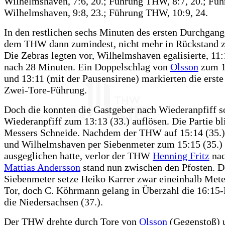
Wilhelmshaven, 7:6, 20.; Führung THW, 8:7, 20.; Fü
Wilhelmshaven, 9:8, 23.; Führung THW, 10:9, 24.
In den restlichen sechs Minuten des ersten Durchgang
dem THW dann zumindest, nicht mehr in Rückstand z
Die Zebras legten vor, Wilhelmshaven egalisierte, 11:
nach 28 Minuten. Ein Doppelschlag von
Olsson
zum 1
und 13:11 (mit der Pausensirene) markierten die erste
Zwei-Tore-Führung.
Doch die konnten die Gastgeber nach Wiederanpfiff s
Wiederanpfiff zum 13:13 (33.) auflösen. Die Partie bl
Messers Schneide. Nachdem der THW auf 15:14 (35.)
und Wilhelmshaven per Siebenmeter zum 15:15 (35.)
ausgeglichen hatte, verlor der THW
Henning Fritz
nac
Mattias Andersson
stand nun zwischen den Pfosten. D
Siebenmeter setze Heiko Karrer zwar eineinhalb Mete
Tor, doch C. Köhrmann gelang in Überzahl die 16:15-
die Niedersachsen (37.).
Der THW drehte durch Tore von
Olsson
(Gegenstoß)