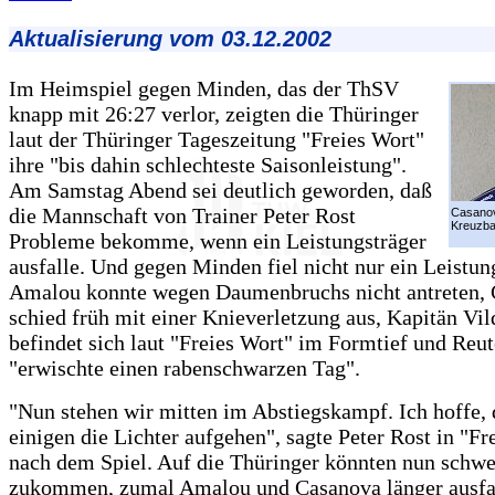
Aktualisierung vom 03.12.2002
Im Heimspiel gegen Minden, das der ThSV
knapp mit 26:27 verlor, zeigten die Thüringer
laut der Thüringer Tageszeitung "Freies Wort"
ihre "bis dahin schlechteste Saisonleistung".
Am Samstag Abend sei deutlich geworden, daß
die Mannschaft von Trainer Peter Rost
Casanova
Kreuzba
Probleme bekomme, wenn ein Leistungsträger
ausfalle. Und gegen Minden fiel nicht nur ein Leistun
Amalou konnte wegen Daumenbruchs nicht antreten,
schied früh mit einer Knieverletzung aus, Kapitän Vil
befindet sich laut "Freies Wort" im Formtief und Reut
"erwischte einen rabenschwarzen Tag".
"Nun stehen wir mitten im Abstiegskampf. Ich hoffe, d
einigen die Lichter aufgehen", sagte Peter Rost in "Fr
nach dem Spiel. Auf die Thüringer könnten nun schw
zukommen, zumal Amalou und Casanova länger ausfa