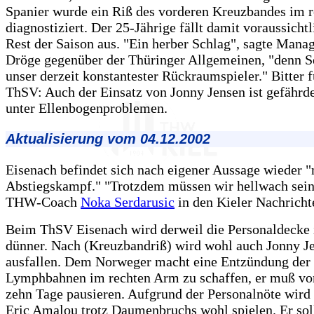
Spanier wurde ein Riß des vorderen Kreuzbandes im 
diagnostiziert. Der 25-Jährige fällt damit voraussichtl
Rest der Saison aus. "Ein herber Schlag", sagte Man
Dröge gegenüber der Thüringer Allgemeinen, "denn S
unser derzeit konstantester Rückraumspieler." Bitter 
ThSV: Auch der Einsatz von Jonny Jensen ist gefährdet
unter Ellenbogenproblemen.
Aktualisierung vom 04.12.2002
Eisenach befindet sich nach eigener Aussage wieder 
Abstiegskampf." "Trotzdem müssen wir hellwach sein
THW-Coach
Noka Serdarusic
in den Kieler Nachricht
Beim ThSV Eisenach wird derweil die Personaldecke
dünner. Nach (Kreuzbandriß) wird wohl auch Jonny J
ausfallen. Dem Norweger macht eine Entzündung der
Lymphbahnen im rechten Arm zu schaffen, er muß vor
zehn Tage pausieren. Aufgrund der Personalnöte wird
Eric Amalou trotz Daumenbruchs wohl spielen. Er sol