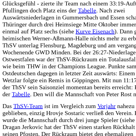
Glücksgefühl - zierte ihr Team nach einem 33:19-Auf
Pfullingen doch Platz eins der
Tabelle
. Nach zwei
Auswärtsniederlagen in Gummersbach und Essen schaf
Thüringer durch drei Heimsiege Mitte Oktober imme
einmal auf Platz sechs (siehe
Kurve Eisenach
). Dann 
heimischen Werner-Aßmann-Halle nichts mehr zu erb
ThSV unterlag Flensburg, Magdeburg und am vergan
Wochenende GWD Minden. Bei der 26:27-Niederlage 
Ostwestfalen war der ThSV-Rückraum ein Totalausfall
wie beim THW in der Champions League. Punkte sam
Ostdeutschen dagegen in letzter Zeit auswärts: Einem
Wetzlar folgte ein Remis in Göppingen. Mit nun 11:1
der ThSV sein Saisonziel momentan bereits erreicht: 
der
Tabelle
. Den will die Mannschaft von Peter Rost n
Das
ThSV-Team
ist im Vergleich zum
Vorjahr
nahezu 
geblieben, einzig Hrovje Sostaric verließ den Verein.
wurde die Mannschaft durch drei junge Spieler (sieh
Dragan Jerkovic hat der ThSV einen starken Rückhalt
seinen Pfosten. Der Rückraum bietet den ehemaligen