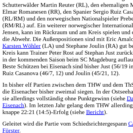
Schutterwälder Martin Reuter (RL), den ehemaligen 
Elmar Romanesen (RR), den Spanier Sergio Ruiz Cas
(RL/RM) und den norwegischen Nationalspieler Prebe
(RM/RL) auf. Ein weiterer norwegischer International
Jensen, kann im Rückraum und am Kreis spielen und o
die Abwehr. Die Außenpositionen sind mit Eric Amal
Karsten Wöhler
(LA) und Stephane Joulin (RA) gut b
Kreis kann Trainer Peter Rost auf Stephan Just zurück
in der kommenden Saison beim SC Magdeburg auflau
Beste Schützen bei Eisenach sind bisher Just (56/19 in
Ruiz Casanova (46/7, 12) und Joulin (45/21, 12).
In bisher elf Partien zwischen dem THW und dem Th
die Eisenacher bisher zweimal siegen. In der Ostseeha
sie allerdings vollständig ohne Punktgewinn (siehe
Da
Eisenach
). Im letzten Jahr gelang dem THW allerding
knappe 22:21 (14:5)-Erfolg (siehe
Bericht
).
Geleitet wird die Partie vom Schiedsrichtergespann
Ca
Förster
.