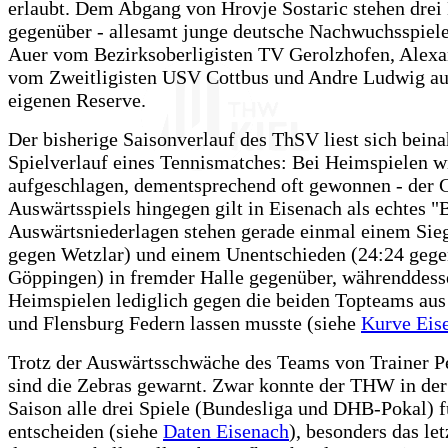
erlaubt. Dem Abgang von Hrovje Sostaric stehen dre
gegenüber - allesamt junge deutsche Nachwuchsspiele
Auer vom Bezirksoberligisten TV Gerolzhofen, Alex
vom Zweitligisten USV Cottbus und Andre Ludwig au
eigenen Reserve.
Der bisherige Saisonverlauf des ThSV liest sich beina
Spielverlauf eines Tennismatches: Bei Heimspielen wi
aufgeschlagen, dementsprechend oft gewonnen - der 
Auswärtsspiels hingegen gilt in Eisenach als echtes "
Auswärtsniederlagen stehen gerade einmal einem Sie
gegen Wetzlar) und einem Unentschieden (24:24 geg
Göppingen) in fremder Halle gegenüber, währenddess
Heimspielen lediglich gegen die beiden Topteams au
und Flensburg Federn lassen musste (siehe
Kurve Eis
Trotz der Auswärtsschwäche des Teams von Trainer P
sind die Zebras gewarnt. Zwar konnte der THW in der 
Saison alle drei Spiele (Bundesliga und DHB-Pokal) f
entscheiden (siehe
Daten Eisenach
), besonders das let