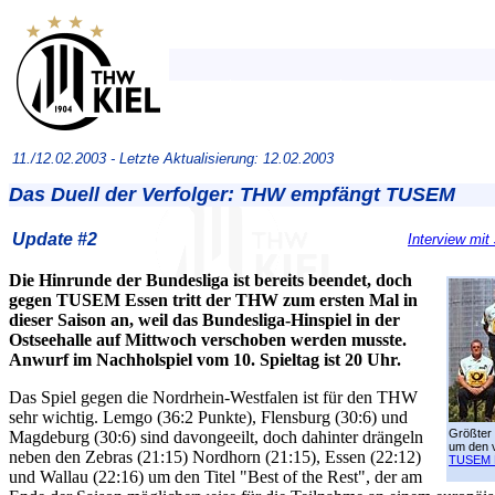
11./12.02.2003 -
Letzte Aktualisierung: 12.02.2003
Das Duell der Verfolger: THW empfängt TUSEM
Update #2
Interview mit
Die Hinrunde der Bundesliga ist bereits beendet, doch
gegen TUSEM Essen tritt der THW zum ersten Mal in
dieser Saison an, weil das Bundesliga-Hinspiel in der
Ostseehalle auf Mittwoch verschoben werden musste.
Anwurf im Nachholspiel vom 10. Spieltag ist 20 Uhr.
Das Spiel gegen die Nordrhein-Westfalen ist für den THW
sehr wichtig. Lemgo (36:2 Punkte), Flensburg (30:6) und
Größter
Magdeburg (30:6) sind davongeeilt, doch dahinter drängeln
um den v
neben den Zebras (21:15) Nordhorn (21:15), Essen (22:12)
TUSEM 
und Wallau (22:16) um den Titel "Best of the Rest", der am