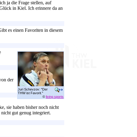
h ja die Frage stellen, auf
lück in Kiel. Ich erinnere da an
Gibt es einen Favoriten in diesem
e
von der
Juri Schevzov: "Der
THW ist Favorit."
©
living sports
ke, sie haben bisher noch nicht
icht gut genug integriert.