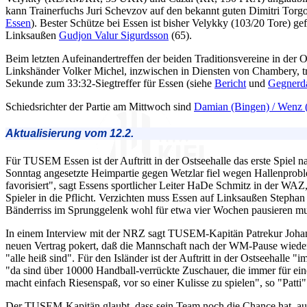
kann Trainerfuchs Juri Schevzov auf den bekannt guten Dimitri To
Essen
). Bester Schütze bei Essen ist bisher Velykky (103/20 Tore) g
Linksaußen
Gudjon Valur Sigurdsson
(65).
Beim letzten Aufeinandertreffen der beiden Traditionsvereine in de
Linkshänder Volker Michel, inzwischen in Diensten von Chambery, tra
Sekunde zum 33:32-Siegtreffer für Essen (siehe
Bericht
und
Gegnerd
Schiedsrichter der Partie am Mittwoch sind
Damian (Bingen) / Wenz 
Aktualisierung vom 12.2.
Für TUSEM Essen ist der Auftritt in der Ostseehalle das erste Spiel 
Sonntag angesetzte Heimpartie gegen Wetzlar fiel wegen Hallenproblem
favorisiert", sagt Essens sportlicher Leiter HaDe Schmitz in der WA
Spieler in die Pflicht. Verzichten muss Essen auf Linksaußen Stephan
Bänderriss im Sprunggelenk wohl für etwa vier Wochen pausieren mu
In einem Interview mit der NRZ sagt TUSEM-Kapitän Patrekur Johan
neuen Vertrag pokert, daß die Mannschaft nach der WM-Pause wieder
"alle heiß sind". Für den Isländer ist der Auftritt in der Ostseehalle
"da sind über 10000 Handball-verrückte Zuschauer, die immer für ein
macht einfach Riesenspaß, vor so einer Kulisse zu spielen", so "Patt
Der TUSEM-Kapitän glaubt, dass sein Team noch die Chance hat, auf