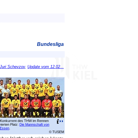
Bundesliga
 Juri Schevzov
,
Update vom 12.02...
 Konkurrent des THW im Rennen
ierten Platz:
Die Mannschaft von
Essen
.
© TUSEM