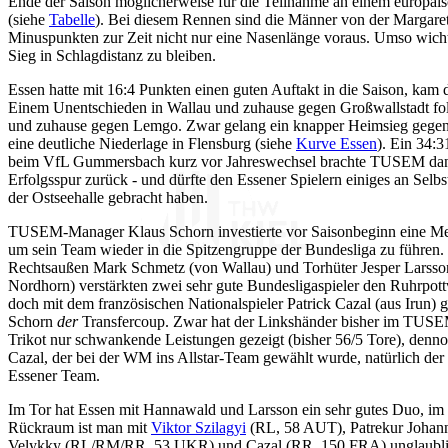
Ende der Saison möglicherweise für die Teilnahme an einem europäi
(siehe
Tabelle
). Bei diesem Rennen sind die Männer von der Margare
Minuspunkten zur Zeit nicht nur eine Nasenlänge voraus. Umso wich
Sieg in Schlagdistanz zu bleiben.
Essen hatte mit 16:4 Punkten einen guten Auftakt in die Saison, kam 
Einem Unentschieden in Wallau und zuhause gegen Großwallstadt fo
und zuhause gegen Lemgo. Zwar gelang ein knapper Heimsieg gegen 
eine deutliche Niederlage in Flensburg (siehe
Kurve Essen
). Ein 34:
beim VfL Gummersbach kurz vor Jahreswechsel brachte TUSEM dann 
Erfolgsspur zurück - und dürfte den Essener Spielern einiges an Selbs
der Ostseehalle gebracht haben.
TUSEM-Manager Klaus Schorn investierte vor Saisonbeginn eine M
um sein Team wieder in die Spitzengruppe der Bundesliga zu führen.
Rechtsaußen Mark Schmetz (von Wallau) und Torhüter Jesper Larsso
Nordhorn) verstärkten zwei sehr gute Bundesligaspieler den Ruhrpott
doch mit dem französischen Nationalspieler Patrick Cazal (aus Irun) 
Schorn
der
Transfercoup. Zwar hat der Linkshänder bisher im TUS
Trikot nur schwankende Leistungen gezeigt (bisher 56/5 Tore), denno
Cazal, der bei der WM ins Allstar-Team gewählt wurde, natürlich der 
Essener Team.
Im Tor hat Essen mit Hannawald und Larsson ein sehr gutes Duo, im
Rückraum ist man mit
Viktor Szilagyi
(RL, 58 AUT), Patrekur Johan
Velykky (RL/RM/RR, 53 UKR) und Cazal (RR, 150 FRA) unglaublich