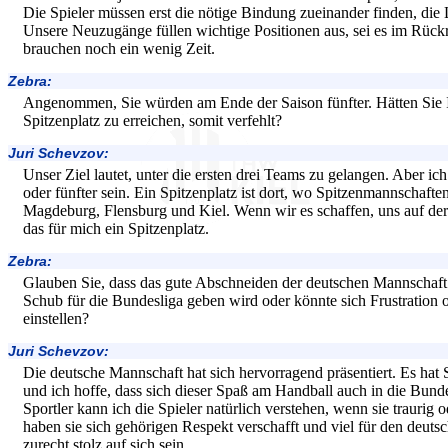
Die Spieler müssen erst die nötige Bindung zueinander finden, die
Unsere Neuzugänge füllen wichtige Positionen aus, sei es im Rück
brauchen noch ein wenig Zeit.
Zebra:
Angenommen, Sie würden am Ende der Saison fünfter. Hätten Sie Ihr
Spitzenplatz zu erreichen, somit verfehlt?
Juri Schevzov:
Unser Ziel lautet, unter die ersten drei Teams zu gelangen. Aber ic
oder fünfter sein. Ein Spitzenplatz ist dort, wo Spitzenmannschaft
Magdeburg, Flensburg und Kiel. Wenn wir es schaffen, uns auf der 
das für mich ein Spitzenplatz.
Zebra:
Glauben Sie, dass das gute Abschneiden der deutschen Mannschaft 
Schub für die Bundesliga geben wird oder könnte sich Frustration 
einstellen?
Juri Schevzov:
Die deutsche Mannschaft hat sich hervorragend präsentiert. Es hat
und ich hoffe, dass sich dieser Spaß am Handball auch in die Bunde
Sportler kann ich die Spieler natürlich verstehen, wenn sie traurig o
haben sie sich gehörigen Respekt verschafft und viel für den deut
zurecht stolz auf sich sein.