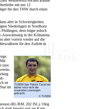
schen Wettbewerb reichen könnte
thenhöhe mit nur 12
tiger für den THW durch einen
dann aber in Schwierigkeiten.
lgten Niederlagen in Nordhorn
Pfullingen, dem folgte jedoch
31-Auswärtssieg in der Kölnarena
aber vorerst wieder auf die
tbewußtsein für den Auftritt in
enge,
 Mit
n (aus
verein,
gelang
EM-
ch ist
TUSEM-Star Patrick Cazal hat
Star im
bisher noch nicht die
erwarteten Leistungen
gebracht.
© TUSEM
nesson (RL/RM, 202 ISL), Oleg
 stark besetzt und am Kreis