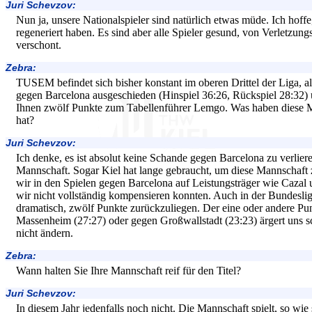
Juri Schevzov:
Nun ja, unsere Nationalspieler sind natürlich etwas müde. Ich hoffe,
regeneriert haben. Es sind aber alle Spieler gesund, von Verletzung
verschont.
Zebra:
TUSEM befindet sich bisher konstant im oberen Drittel der Liga, al
gegen Barcelona ausgeschieden (Hinspiel 36:26, Rückspiel 28:32) 
Ihnen zwölf Punkte zum Tabellenführer Lemgo. Was haben diese M
hat?
Juri Schevzov:
Ich denke, es ist absolut keine Schande gegen Barcelona zu verlier
Mannschaft. Sogar Kiel hat lange gebraucht, um diese Mannschaf
wir in den Spielen gegen Barcelona auf Leistungsträger wie Cazal
wir nicht vollständig kompensieren konnten. Auch in der Bundesliga
dramatisch, zwölf Punkte zurückzuliegen. Der eine oder andere Pu
Massenheim (27:27) oder gegen Großwallstadt (23:23) ärgert uns sc
nicht ändern.
Zebra:
Wann halten Sie Ihre Mannschaft reif für den Titel?
Juri Schevzov:
In diesem Jahr jedenfalls noch nicht. Die Mannschaft spielt, so wie 