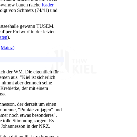
rgowanow bauen (siehe
Kader
efolgt von Schmetz (74/41) und
r Ostseehalle gewann TUSEM.
f per Freiwurf in der letzten
aten
).
(Mainz)
nach der WM. Die eigentlich für
en aus. "Kiel ist sicherlich
Z, nimmt aber dennoch seine
 Krebietke, der mit einem
ss.
nesson, der derzeit um einen
 brenne, "Punkte zu jagen" und
 "immer noch etwas besonderes",
e tolle Stimmung sorgen. Es
i" Johannesson in der NRZ.
 den dritten Platz zu kommen: