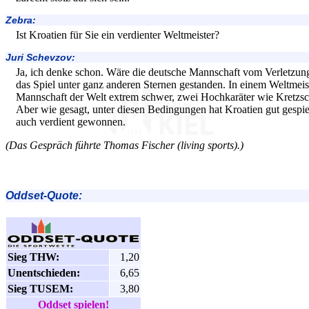
Zebra:
Ist Kroatien für Sie ein verdienter Weltmeister?
Juri Schevzov:
Ja, ich denke schon. Wäre die deutsche Mannschaft vom Verletzung
das Spiel unter ganz anderen Sternen gestanden. In einem Weltmeister
Mannschaft der Welt extrem schwer, zwei Hochkaräter wie Kretzsc
Aber wie gesagt, unter diesen Bedingungen hat Kroatien gut gespiel
auch verdient gewonnen.
(Das Gespräch führte Thomas Fischer (living sports).)
Oddset-Quote:
Sieg THW:
1,20
Unentschieden:
6,65
Sieg TUSEM:
3,80
Oddset spielen!