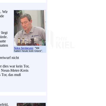
t. Wir
ide
 liegt
ürde.
atte
hatten
Noka Serdarusic
: "Wir
hatten heute kein Glück".
reiwurf nicht
r dies war kein Tor,
n Neun-Meter-Kreis
es Tor, das muß
rfeld,