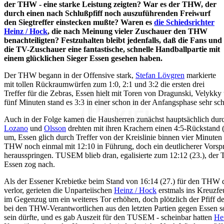
der THW - eine starke Leistung zeigten? War es der THW, der
durch einen nach Schlußpfiff noch auszuführenden Freiwurf
den Siegtreffer einstecken mußte? Waren es
die Schiedsrichter
Heinz / Hock
, die nach Meinung vieler Zuschauer den THW
benachteiligten? Festzuhalten bleibt jedenfalls, daß die Fans und
die TV-Zuschauer eine fantastische, schnelle Handballpartie mit
einem glücklichen Sieger Essen gesehen haben.
Der THW begann in der Offensive stark,
Stefan Lövgren
markierte
mit tollen Rückraumwürfen zum 1:0, 2:1 und 3:2 die ersten drei
Treffer für die Zebras, Essen hielt mit Toren von Dragunski, Velykk
fünf Minuten stand es 3:3 in einer schon in der Anfangsphase sehr sch
Auch in der Folge kamen die Hausherren zunächst hauptsächlich du
Lozano
und
Olsson
drehten mit ihren Krachern einen 4:5-Rückstand (
um, Essen glich durch Treffer von der Kreislinie binnen vier Minuten
THW noch einmal mit 12:10 in Führung, doch ein deutlicherer Vorspr
herausspringen. TUSEM blieb dran, egalisierte zum 12:12 (23.), de
Essen zog nach.
Als der Essener Krebietke beim Stand von 16:14 (27.) für den THW 
verlor, gerieten die Unparteiischen
Heinz / Hock
erstmals ins Kreuzf
im Gegenzug um ein weiteres Tor erhöhen, doch plötzlich der Pfiff de
bei den THW-Verantwortlichen aus den letzten Partien gegen Essen s
sein dürfte, und es gab Auszeit für den TUSEM - scheinbar hatten
He