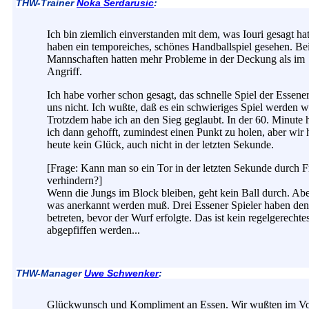
THW-Trainer
Noka Serdarusic
:
Ich bin ziemlich einverstanden mit dem, was Iouri gesagt ha
haben ein temporeiches, schönes Handballspiel gesehen. Be
Mannschaften hatten mehr Probleme in der Deckung als im
Angriff.
Ich habe vorher schon gesagt, das schnelle Spiel der Essener
uns nicht. Ich wußte, daß es ein schwieriges Spiel werden w
Trotzdem habe ich an den Sieg geglaubt. In der 60. Minute h
ich dann gehofft, zumindest einen Punkt zu holen, aber wir 
heute kein Glück, auch nicht in der letzten Sekunde.
[Frage: Kann man so ein Tor in der letzten Sekunde durch F
verhindern?]
Wenn die Jungs im Block bleiben, geht kein Ball durch. Abe
was anerkannt werden muß. Drei Essener Spieler haben de
betreten, bevor der Wurf erfolgte. Das ist kein regelgerecht
abgepfiffen werden...
THW-Manager
Uwe Schwenker
:
Glückwunsch und Kompliment an Essen. Wir wußten im Vo