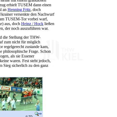
stellte mit einem grandiosen
zug erhielt TUSEM dann einen
al an
Henning Fritz
, doch
 Ukrainer versenkte den Nachwurf
am TUSEM-Tor vorbei warf,
ge) aus, doch
Heinz / Hock
ließen
en, der noch auszuführen war.
d die Stellung der THW-
af zum nicht für möglich
or regelgerecht zustande kam,
ine philosophische Frage. Schon
gen, als sie Essener
keine waren. Fest steht jedoch,
m Sieg sicherlich zu den ganz
© TD