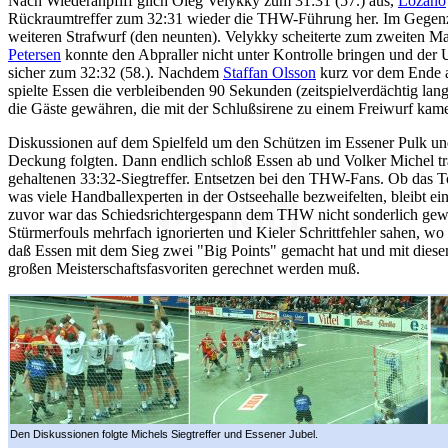
Nach Wiederanpfiff glich Oleg Velykky zum 31:31 (57.) aus,
Lozano
Rückraumtreffer zum 32:31 wieder die THW-Führung her. Im Gegen
weiteren Strafwurf (den neunten). Velykky scheiterte zum zweiten M
Petersen
konnte den Abpraller nicht unter Kontrolle bringen und der
sicher zum 32:32 (58.). Nachdem
Staffan Olsson
kurz vor dem Ende 
spielte Essen die verbleibenden 90 Sekunden (zeitspielverdächtig lan
die Gäste gewähren, die mit der Schlußsirene zu einem Freiwurf kam
Diskussionen auf dem Spielfeld um den Schützen im Essener Pulk un
Deckung folgten. Dann endlich schloß Essen ab und Volker Michel tr
gehaltenen 33:32-Siegtreffer. Entsetzen bei den THW-Fans. Ob das T
was viele Handballexperten in der Ostseehalle bezweifelten, bleibt e
zuvor war das Schiedsrichtergespann dem THW nicht sonderlich gewo
Stürmerfouls mehrfach ignorierten und Kieler Schrittfehler sahen, wo 
daß Essen mit dem Sieg zwei "Big Points" gemacht hat und mit diese
großen Meisterschaftsfasvoriten gerechnet werden muß.
Den Diskussionen folgte Michels Siegtreffer und Essener Jubel.