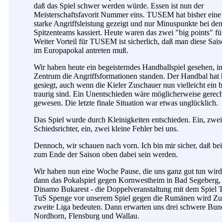
daß das Spiel schwer werden würde. Essen ist nun der
Meisterschaftsfavorit Nummer eins. TUSEM hat bisher eine
starke Angriffsleistung gezeigt und nur Minuspunkte bei de
Spitzenteams kassiert. Heute waren das zwei "big points" fü
Weiter Vorteil für TUSEM ist sicherlich, daß man diese Sais
im Europapokal antreten muß.
Wir haben heute ein begeisterndes Handballspiel gesehen, i
Zentrum die Angriffsformationen standen. Der Handbal hat 
gesiegt, auch wenn die Kieler Zuschauer nun vielleicht ein 
traurig sind. Ein Unentschieden wäre möglicherweise gerecht
gewesen. Die letzte finale Situation war etwas unglücklich.
Das Spiel wurde durch Kleinigkeiten entschieden. Ein, zwei
Schiedsrichter, ein, zwei kleine Fehler bei uns.
Dennoch, wir schauen nach vorn. Ich bin mir sicher, daß be
zum Ende der Saison oben dabei sein werden.
Wir haben nun eine Woche Pause, die uns ganz gut tun wir
dann das Pokalspiel gegen Kornwestheim in Bad Segeberg, 
Dinamo Bukarest - die Doppelveranstaltung mit dem Spiel
TuS Spenge vor unserem Spiel gegen die Rumänen wird Zus
zweite Liga bedeuten. Dann erwarten uns drei schwere Bun
Nordhorn, Flensburg und Wallau.