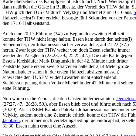
Karte übersehen, das Kampfgericht jedoch nicht. Nach Wiederanpfi
dann natürlich die Gäste im Ballbesitz, der Vorteil des THW dahin. St
THW glich der TUSEM durch Velykky und Michel zum 16:16 aus.
S
Halbzeit sechs(!) Tore erzielte, besorgte fünf Sekunden vor der Paus
den 17:16-Halbzeitstand.
Auch eine 20:17-Führung (34.) zu Beginn der zweiten Halbzeit
konnte der THW nicht lange halten. Essen kam durch den achten(!)
Siebenmeter, den Johannesson sicher verwandelte, auf 21:22 (37.)
heran. Zwar legte der THW weiter vor, doch Essen schaffte immer
wieder den Ausgleich (23:23, 39.; 25:25, 42.). Die rote Karte gegen
Essens Kreisläufer Mark Dragunski in der 42. Minute nach dritter
Zeitstrafe (seine ersten zwei Strafzeiten hatte der 2,14 Meter große
Nationalspieler schon in der ersten Halbzeit absitzen müssen)
schwächte den TUSEM wider Erwarten nicht entscheidend.
Stattdessen gelang durch Volker Michel in der 47. Minute mit seinem
erste Führung.
Nun waren es die Zebras, die den Gästen hinterherrannten.
Demetrio
(27:27, 47.; 28:28, 50.), aber Essen blieb cool und führte auch nach
(30:29). Als TUSEM-Kapitän Patrekur Johannesson nacheinander zwei
Velykky zudem noch eine Zeitstrafe erhielt, konnte der THW die F
Jacobsen
, der immer noch verletzungsbedingt gehandicapt ist, erzielt
31:30. Essen nahm erneut eine Auszeit.