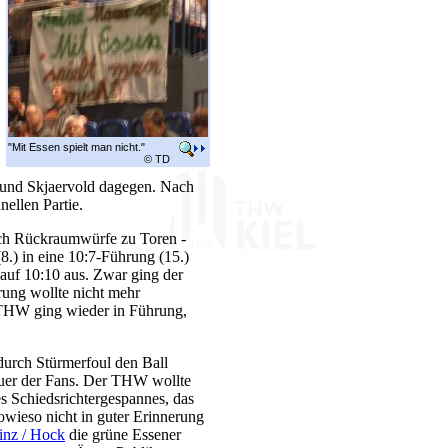
"Mit Essen spielt man nicht."
© TD
y und Skjaervold dagegen. Nach
nellen Partie.
rch Rückraumwürfe zu Toren -
8.) in eine 10:7-Führung (15.)
 auf 10:10 aus. Zwar ging der
ung wollte nicht mehr
r THW ging wieder in Führung,
durch Stürmerfoul den Ball
euer der Fans. Der THW wollte
s Schiedsrichtergespannes, das
owieso nicht in guter Erinnerung
inz / Hock
die grüne Essener