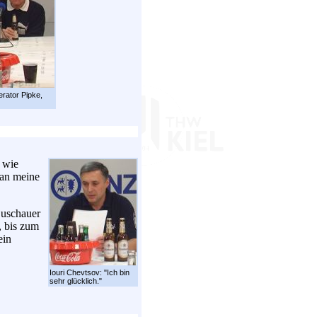
erator Pipke,
, wie
 an meine
Zuschauer
, bis zum
ein
Iouri Chevtsov: "Ich bin
sehr glücklich."