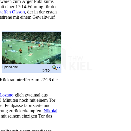
ff waren zum Ärger Publikums
att einer 17:14-Führung für den
taffan Olsson
, der in der ersten
ensirene mit einem Gewaltwurf
Spielszene.
© TD
 Rückraumtreffer zum 27:26 die
 Lozano
glich zweimal aus
 53 Minuten noch mit einem Tor
 Fehlpässe fabrizierte und
ührung zurückerkämpfen.
Nikolaj
e mit seinem einzigen Tor das