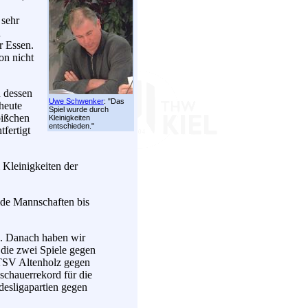
 sehr
n
r Essen.
on nicht
n dessen
Uwe Schwenker
: "Das
heute
Spiel wurde durch
bißchen
Kleinigkeiten
entschieden."
fertigt
 Kleinigkeiten der
ide Mannschaften bis
d. Danach haben wir
die zwei Spiele gegen
 TSV Altenholz gegen
chauerrekord für die
desligapartien gegen