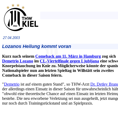
27.04.2003
Lozanos Heilung kommt voran
Kurz nach seinem
Comeback am 11. März in Hamburg
zog sich
Demetrio Lozano
im
CL-Viertelfinale gegen Ljubljana
eine schw
Knorpelstauchung im Knie zu. Möglicherweise könnte der spani
Nationalspieler nun am letzten Spieltag in Willstätt sein zweites
Comeback in dieser Saison feiern.
"
Demetrio
ist auf einem guten Stand", so THW-Arzt
Dr. Detlev Bran
der allerdings einen Einsatz in dieser Saison für unwahrscheinlich hält
"obwohl eine theoretische Chance auf einen Einsatz im letzten Heims
bestehe. Die neu erworbene Verletzung sei nun ausgeheilt, jetzt mang
nur noch durch Trainingsrückstand und an Spielpraxis.