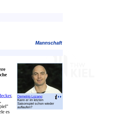
Mannschaft
ere
sche
decker
,
Demetrio Lozano
:
Kann er im letzten
,
Saisonspiel schon wieder
piel"
auflaufen?
ele es