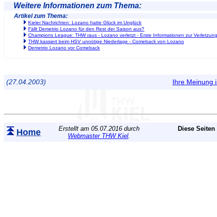
Weitere Informationen zum Thema:
Artikel zum Thema:
Kieler Nachrichten: Lozano hatte Glück im Unglück
Fällt Demetrio Lozano für den Rest der Saison aus?
Champions League: THW raus - Lozano verletzt - Erste Informationen zur Verletzun
THW kassiert beim HSV unnötige Niederlage - Comeback von Lozano
Demetrio Lozano vor Comeback
(27.04.2003)
Ihre Meinung
Erstellt am 05.07.2016 durch
Diese Seiten
Home
Webmaster THW Kiel
.