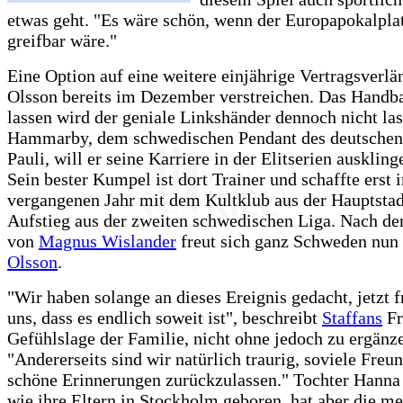
etwas geht. "Es wäre schön, wenn der Europapokalpla
greifbar wäre."
Eine Option auf eine weitere einjährige Vertragsverlä
Olsson bereits im Dezember verstreichen. Das Handba
lassen wird der geniale Linkshänder dennoch nicht las
Hammarby, dem schwedischen Pendant des deutschen
Pauli, will er seine Karriere in der Elitserien auskling
Sein bester Kumpel ist dort Trainer und schaffte erst 
vergangenen Jahr mit dem Kultklub aus der Hauptstad
Aufstieg aus der zweiten schwedischen Liga. Nach de
von
Magnus Wislander
freut sich ganz Schweden nun
Olsson
.
"Wir haben solange an dieses Ereignis gedacht, jetzt 
uns, dass es endlich soweit ist", beschreibt
Staffans
Fr
Gefühlslage der Familie, nicht ohne jedoch zu ergänz
"Andererseits sind wir natürlich traurig, soviele Freu
schöne Erinnerungen zurückzulassen." Tochter Hanna 
wie ihre Eltern in Stockholm geboren, hat aber die me