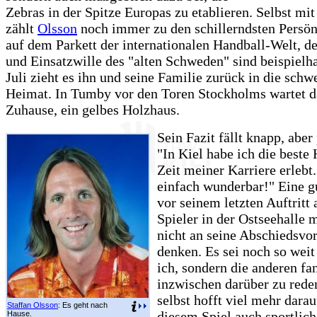
Zebras in der Spitze Europas zu etablieren. Selbst mit
zählt
Olsson
noch immer zu den schillerndsten Persön
auf dem Parkett der internationalen Handball-Welt, d
und Einsatzwille des "alten Schweden" sind beispielh
Juli zieht es ihn und seine Familie zurück in die schw
Heimat. In Tumby vor den Toren Stockholms wartet d
Zuhause, ein gelbes Holzhaus.
Sein Fazit fällt knapp, aber
"In Kiel habe ich die beste
Zeit meiner Karriere erlebt
einfach wunderbar!" Eine 
vor seinem letzten Auftritt
Spieler in der Ostseehalle 
nicht an seine Abschiedsvor
denken. Es sei noch so weit
ich, sondern die anderen fa
inzwischen darüber zu rede
selbst hofft viel mehr darau
Staffan Olsson
: Es geht nach
diesem Spiel auch sportlic
Hause.